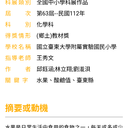
科展類別
全國中小學科展作品
屆次
第63屆--民國112年
科別
化學科
得獎情形
(鄉土)教材獎
學校名稱
國立臺東大學附屬實驗國民小學
指導老師
王秀文
作者
邱鈺涵;林立翔;劉瀙浿
關鍵字
水果、酸鹼值、臺東縣
摘要或動機
水果是日常生活中食用的食物之一，每天或多或少