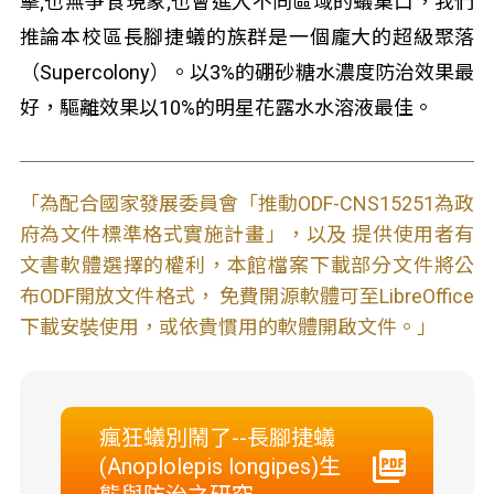
擊;也無爭食現象;也會進入不同區域的蟻巢口，我們
推論本校區長腳捷蟻的族群是一個龐大的超級聚落
（Supercolony）。以3%的硼砂糖水濃度防治效果最
好，驅離效果以10%的明星花露水水溶液最佳。
「為配合國家發展委員會「推動ODF-CNS15251為政
府為文件標準格式實施計畫」，以及 提供使用者有
文書軟體選擇的權利，本館檔案下載部分文件將公
布ODF開放文件格式， 免費開源軟體可至LibreOffice
下載安裝使用，或依貴慣用的軟體開啟文件。」
瘋狂蟻別鬧了--長腳捷蟻
(Anoplolepis longipes)生