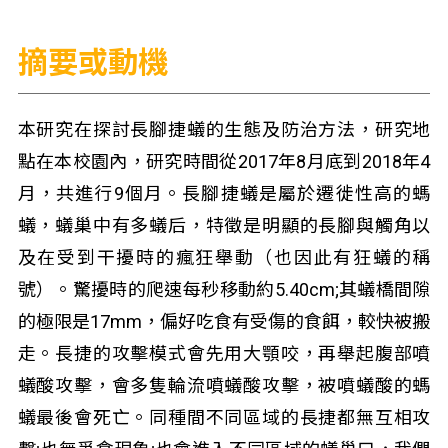
摘要或動機
本研究在探討長腳捷蟻的生態及防治方法，研究地
點在本校園內，研究時間從2017年8月底到2018年4
月，共進行9個月。長腳捷蟻是屬於遷徙性高的螞
蟻，蟻巢中有多蟻后，特徵是明顯的長腳與觸角以
及在受到干擾時的瘋狂舉動（也因此有狂蟻的稱
號）。驚擾時的爬速每秒移動約5.40cm;其蟻橋間隙
的極限是17mm，偏好吃食有受傷的食餌，較快被搬
走。長捷的攻擊模式會先用大顎咬，再舉起腹部噴
蟻酸攻擊，會多隻輪流噴蟻酸攻擊，被噴蟻酸的螞
蟻最後會死亡。同種間不同區域的長捷都無互相攻