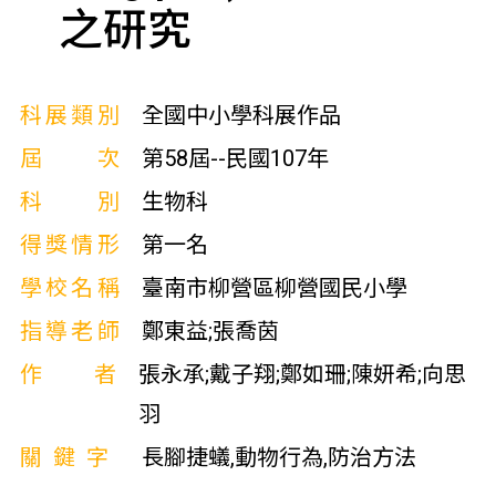
之研究
科展類別
全國中小學科展作品
屆次
第58屆--民國107年
科別
生物科
得獎情形
第一名
學校名稱
臺南市柳營區柳營國民小學
指導老師
鄭東益;張喬茵
作者
張永承;戴子翔;鄭如珊;陳妍希;向思
羽
關鍵字
長腳捷蟻,動物行為,防治方法