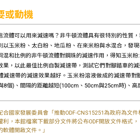
要或動機
信流體可以用來減速嗎？非牛頓流體具有很特別的性質，
別以玉米粉、太白粉、地瓜粉、在來米粉與水混合，發現
同混和比例的非牛頓流體對鋼珠的減速作用，得知玉米粉:水3:2
效果，以此最佳比例自製減速帶，測試它們對腳踏車的減
體減速帶的減速效果越好。玉米粉溶液做成的減速帶對腳
與8個)、間隔的距離越短(100cm、50cm與25cm時)、高
配合國家發展委員會「推動ODF-CNS15251為政府為
權利，本館檔案下載部分文件將公布ODF開放文件格式， 免費
的軟體開啟文件。」