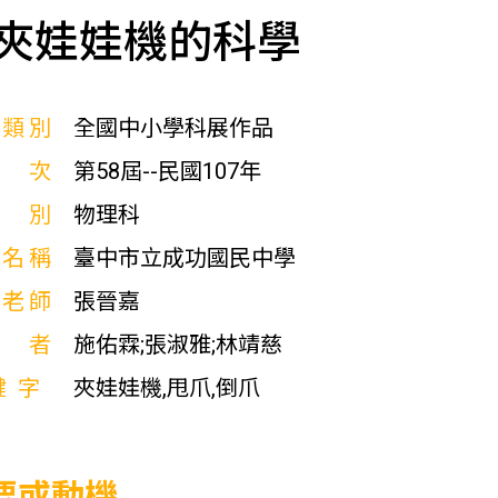
夾娃娃機的科學
展類別
全國中小學科展作品
屆次
第58屆--民國107年
科別
物理科
校名稱
臺中市立成功國民中學
導老師
張晉嘉
作者
施佑霖;張淑雅;林靖慈
鍵字
夾娃娃機,甩爪,倒爪
要或動機