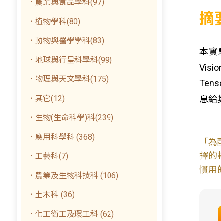
．農業與食品學科(97)
摘
．植物學科(80)
．動物與醫學學科(83)
本實
．地球與行星科學科(99)
Vis
．物理與天文學科(175)
Te
．其它(12)
息給
．生物(生命科學)科(239)
．應用科學科 (368)
「為
擇的
．工藝科(7)
慣用
．農業及生物科技科 (106)
．土木科 (36)
．化工衛工及環工科 (62)