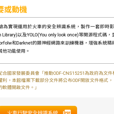
要或動機
驗為實現運用於火車的安全辨識系統，製作一套即時影像辨識，且使用
ion Library)以及YOLO(You only look once
nsorfolw和Darknet的類神經網路來訓練機器，增
其他功能使用。
配合國家發展委員會「推動ODF-CNS15251為政府為
權利，本館檔案下載部分文件將公布ODF開放文件格式， 免費
的軟體開啟文件。」
火車行駛安全辨識系統