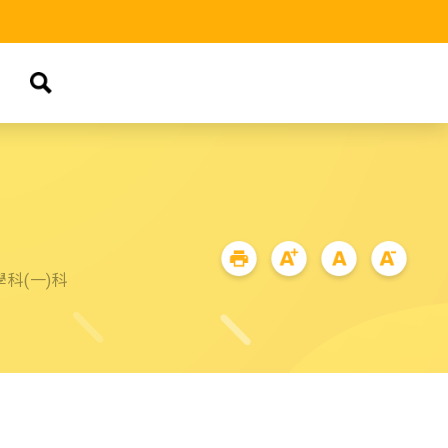
品
科(一)科