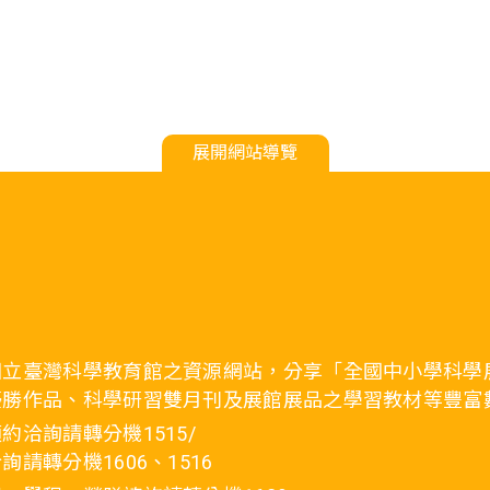
展開網站導覽
國立臺灣科學教育館之資源網站，分享「全國中小學科學
優勝作品、科學研習雙月刊及展館展品之學習教材等豐富
約洽詢請轉分機1515/
詢請轉分機1606、1516