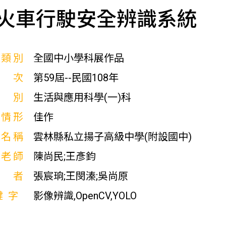
火車行駛安全辨識系統
展類別
全國中小學科展作品
屆次
第59屆--民國108年
科別
生活與應用科學(一)科
獎情形
佳作
校名稱
雲林縣私立揚子高級中學(附設國中)
導老師
陳尚民;王彥鈞
作者
張宸珦;王閔溱;吳尚原
鍵字
影像辨識,OpenCV,YOLO