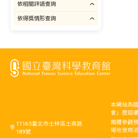
依相關評語查詢
依得獎情形查詢
本網站為
會」歷屆
團體參觀預
11165臺北市士林區士商路
場地使用洽
189號