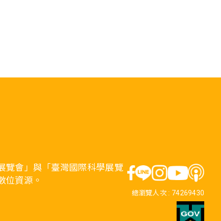
展覽會」與「臺灣國際科學展覽
數位資源。
總瀏覽人次 :
74269430