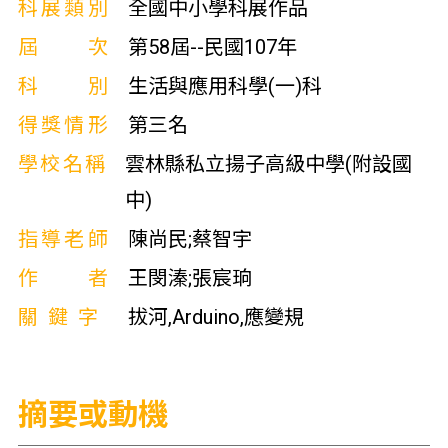
科展類別
全國中小學科展作品
屆次
第58屆--民國107年
科別
生活與應用科學(一)科
得獎情形
第三名
學校名稱
雲林縣私立揚子高級中學(附設國
中)
指導老師
陳尚民;蔡智宇
作者
王閔溱;張宸珦
關鍵字
拔河,Arduino,應變規
摘要或動機