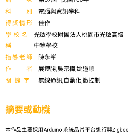
科別
電腦與資訊學科
得獎情形
佳作
學校名
光啟學校財團法人桃園市光啟高級
稱
中等學校
指導老師
陳永峯
作者
展博勝;吳宗樺;姚道順
關鍵字
無線通訊,自動化,微控制
摘要或動機
本作品主要採用Arduino 系統晶片平台進行與Zigbee