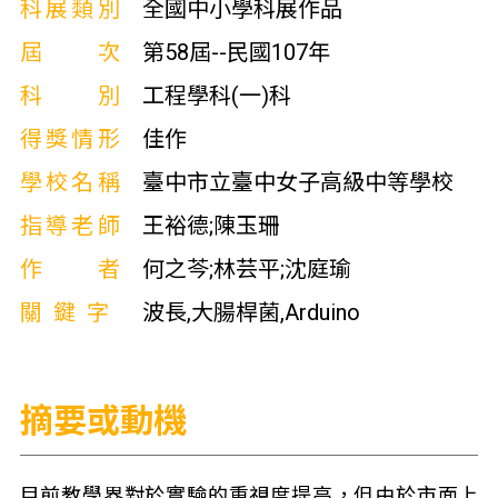
科展類別
全國中小學科展作品
屆次
第58屆--民國107年
科別
工程學科(一)科
得獎情形
佳作
學校名稱
臺中市立臺中女子高級中等學校
指導老師
王裕德;陳玉珊
作者
何之芩;林芸平;沈庭瑜
關鍵字
波長,大腸桿菌,Arduino
摘要或動機
目前教學界對於實驗的重視度提高，但由於市面上