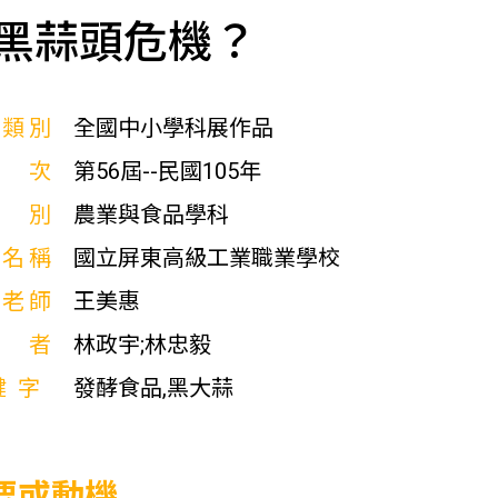
黑蒜頭危機？
展類別
全國中小學科展作品
屆次
第56屆--民國105年
科別
農業與食品學科
校名稱
國立屏東高級工業職業學校
導老師
王美惠
作者
林政宇;林忠毅
鍵字
發酵食品,黑大蒜
要或動機