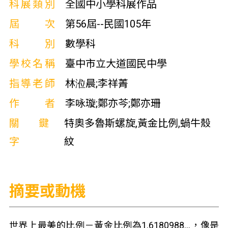
科展類別
全國中小學科展作品
屆次
第56屆--民國105年
科別
數學科
學校名稱
臺中市立大道國民中學
指導老師
林涖晨;李祥菁
作者
李咏璇;鄭亦芩;鄭亦珊
關鍵
特奧多魯斯螺旋,黃金比例,蝸牛殼
字
紋
摘要或動機
世界上最美的比例－黃金比例為1.6180988…，像是