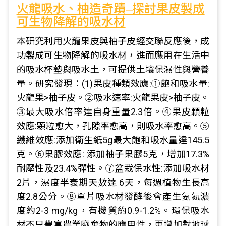
火龍吸水、柚造奇蹟 ̶ 探討果皮製成
可生物降解的吸水材
本研究利用火龍果皮與柚子皮經交聯反應後，成
功製成可生物降解的吸水材，進而應用在生活中
的吸水杯墊與吸水土，可提供土壤保濕性與營養
量。研究發現：(1)果皮種類效應:①飽和吸水量:
火龍果>柚子皮。②吸水速率:火龍果皮>柚子皮。
③最大吸水倍率達自身重量2.3倍。④果皮顆粒
效應:顆粒愈大，孔隙率愈高，則吸水率愈高。⑤
纖維效應:添加衛生紙5g最大飽和吸水量達145.5
克。⑥果膠效應: 添加柚子果膠5克，增加17.3%
耐壓性及23.4%彈性。⑦盆栽保水性:添加吸水材
2片，濕度半衰期天數達 6天，每週植物生長高
度2.8公分。⑧單片吸水材發酵後會產生氨氮濃
度約2-3 mg/kg，有機質約0.9-1.2%。環保吸水
材不只豐富農業廢棄物的應用性，更增加對地球