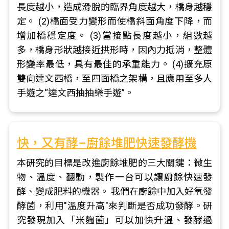
長度越小，造成滑脫的臨界角度越大，橋身越穩
定。 (2)橋面受力變形而使橋斜面角度下降，而
增加橋穩定度。 (3)當接點長度越小，組數越
多，橋身形狀越接近拱形時，因內力抵消，整體
形變率最低，具有最佳的承重能力。 (4)擴充原
雙向達文西橋，至四面橋之架構，且應用至多人
手遊之“達文西抽抽樂手遊”。
快，又有酵–廚餘堆肥快速發酵機
本研究的目標是改進廚餘堆肥的三大關鍵：微生
物、溫度、翻動，製作一台可以讓廚餘快速發
酵、變成肥料的機器。 我們在廚餘中加入好氧發
酵菌，利用"溫度升高"來判斷是否成功發酵。研
究發現加入「米麴菌」可以加快升溫、發酵過