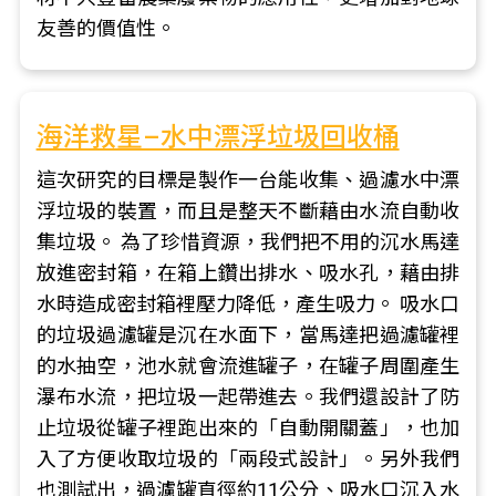
友善的價值性。
海洋救星–水中漂浮垃圾回收桶
這次研究的目標是製作一台能收集、過濾水中漂
浮垃圾的裝置，而且是整天不斷藉由水流自動收
集垃圾。 為了珍惜資源，我們把不用的沉水馬達
放進密封箱，在箱上鑽出排水、吸水孔，藉由排
水時造成密封箱裡壓力降低，產生吸力。 吸水口
的垃圾過濾罐是沉在水面下，當馬達把過濾罐裡
的水抽空，池水就會流進罐子，在罐子周圍產生
瀑布水流，把垃圾一起帶進去。我們還設計了防
止垃圾從罐子裡跑出來的「自動開關蓋」，也加
入了方便收取垃圾的「兩段式設計」。另外我們
也測試出，過濾罐直徑約11公分、吸水口沉入水