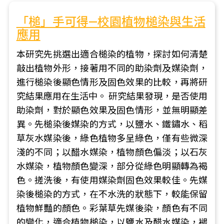
「槌」手可得—校園植物槌染與生活
應用
本研究先挑選出適合槌染的植物，探討如何清楚
敲出植物外形，接著用不同的助染劑及媒染劑，
進行槌染後顯色情形及固色效果的比較，再將研
究結果應用在生活中。 研究結果發現，是否使用
助染劑，對於顯色效果及固色情形，並無明顯差
異。先槌染後媒染的方式，以鹽水、鐵鏽水、稻
草灰水媒染後，綠色植物多呈綠色，僅有些微深
淺的不同；以醋水媒染，植物顏色偏淡；以石灰
水媒染，植物顏色變深，部分從綠色明顯轉為褐
色。搓洗後，有使用媒染劑固色效果較佳。先媒
染後槌染的方式，在不水洗的狀態下，較能保留
植物鮮豔的顏色。彩葉草先媒後染，顏色有不同
的變化，適合植物槌染，以鹽水及醋水媒染，褪