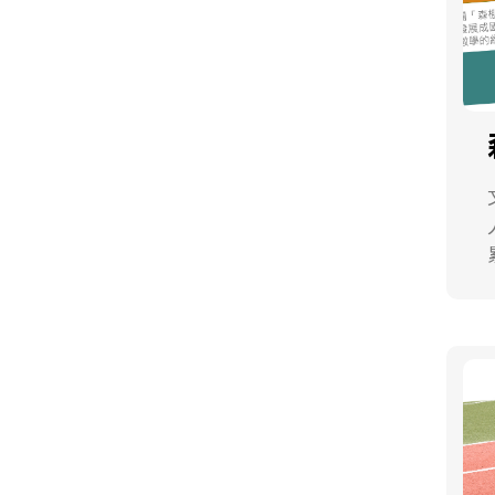
文
門
再
汽水