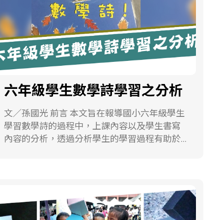
慢退火就會如圖一右圖。從圖一中就可以看出
退火快慢的影響。而這種方式因為有機會得到
最低能量，所以後來退火這個名詞也被衍生成
最佳化的方法之一。 圖1. 快速退火（左圖）與
緩慢退火（右圖）的範例，可以發現右圖的排
列更整齊。 本圖片取自
https://en.wikipedia.org/wiki/Simulated_annealing
六年級學生數學詩學習之分析
退火技術怎麼對金屬以外的過程進行最佳化
呢？舉例來說如果我們用退火法來解決倉儲問
文／孫國光 前言 本文旨在報導國小六年級學生
題：一個貨物倉庫，有大小不同的貨物要盡量
學習數學詩的過程中，上課內容以及學生書寫
放進去這個倉庫中，希望能夠把這個倉庫堆
內容的分析，透過分析學生的學習過程有助於
滿，目標就是讓倉庫剩餘空間最少。這就像上
研究者理解學生的數學詩學習、創作情況，以
述冶金過程中，把每一個貨物想像成一個原子
及未來教學的改進依據。因為學生是第一次接
一樣。假設有 n=100 個貨物，放入與不放入倉
觸到數學詩課程，因此課程一開始以四則運算
庫兩種選擇，那麼就會有2n=2100≈1030種放置
相關數學詩進行教學，同時也不強迫學生發
方法。一開始我們可以隨意放幾件貨物進倉
表，以學生自願為主，於課後收回學生書寫筆
庫，也就是設定一個初始的放置方法。在此我
記。 課程以兒童文學家林良所翻譯Betsy