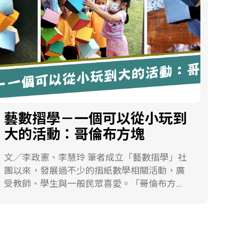
們設定一個能量函數，就是將貨物放置到倉庫
Franco的《數學詩》一書中的數學詩來進行教
之後剩下的倉庫空間。這個問題就是要問怎麼
學。此處的數學詩是將生活中的情境與四則運
放貨物進倉庫，才能讓能量函數最小。「加熱
算符號結合，用運算符號來搭配詩的文學性。
到高溫」的這件事，當然不是在貨物上面加
課程內容以簡報方式呈現，一開始先呈現書的
熱，而是想像有一個高溫讓分子移動，也就是
封面，如下圖1，讓學生看到有運算符號。在呈
貨物移動，如改變一下貨物擺放的方式，或是
現每一首數學詩時，先呈現不含運算符號和答
交換另一個不同的貨物進來倉庫。當然我們希
案的文字讓學生思考，並請他們將想法寫下來
望每次交換都能讓倉庫剩下的空間越少！但事
再分享他們的想法，之後提供學生書中所用的
實上交換可能會讓剩下的空間變多，例如移出
運算符號，請學生思考、寫下答案並分享他們
藝數摺學－一個可以從小玩到
一個大貨物交換一個小貨物進來。但誰知道最
的想法，最後提供詩的答案供學生討論作者的
大的活動：哥倫布方塊
後是不是要把大貨物先搬出來，才有可能用小
創作。研究者這樣做的目的是不希望侷限學生
貨物把倉庫堆滿呢？所以在退火法中就設定了
的思考方向，讓學生自由找尋適當的運算符號
文／李政憲、李慧玲 筆者成立「藝數摺學」社
一個跟溫度有關的接受機率，溫度越高，就有
進行創作。 研究者嘗試以數學加、減法語意結
團以來，發展過不少的摺紙數學相關活動，廣
高的機率允許倉庫內的設置往高能量的方向，
構的方式來分析詩的隱性意涵，看看學生在創
受教師、學生與一般民眾喜愛。「哥倫布方
也就是像剛剛所說的，允許搬出一個大貨物換
作時是否有符合加減法的內涵；同時也嘗試從
塊」正是一個可以從小玩到大，從最簡單的摺
一個小貨物進去；溫度越低，則讓設置往低能
文學寫作修辭技巧來詮釋學生的創作。 圖1.
製與堆疊（如圖1），到最困難的體積與兩面角
量的方向去，也就是希望每次交換貨物進來，
《數學詩》一書封面（翻拍自原書） 數學詩－
計算、不同凹角數的討論（如圖2），都是一個
都能讓倉庫剩下的空間變小。這個接受機率p的