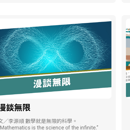
級能夠計算出來的同學很少，讓我不禁想起是
. 裁縫師問題之解法 圖2(1)，令正三角形ABC
給優先順序、快篩試劑如何分配、紓困振興方
否因同學平常欠缺換算的訓練所致，所幸經過
的邊長為2，取AB及AC邊上的中點P、Q。 自Q
案等等，引發許多討論。在類似的行政資源分
一番講解後，大部分的同學都能理解，此題的
點作一長度為∜3的線段交BC於S。（註1） 作
配議題中，都牽涉到如何有效率的執行並且大
解為36km/hr（讀者可自行換算）。筆者會提
E⊥QS於E。 在QS上取一點F使得SE=QF。 以F
致上維持『公平性』。 何謂「公平」？ 在《教
出此問題是讓學生了解人類的跑步極限時速，
為垂足，作FR⊥QS於F，交BC於R。 沿線切開
育部國語辭典》裡的釋義是「不偏私」。《管
當然，這樣的速度人體極限也頂多只能維持到
成圖2(2)，完畢。 裁縫師問題的切痕有許多
子．形勢》：「天公平而無私，故美惡莫不
跑400公尺而已，即使是世界頂尖選手也無法以
不同的等價作法，以上僅列出其中一種。這個
覆，地公平而無私，故大小莫不載。」古人認
此速度跑42公里。若以3分速跑完全程馬拉松
作法也可以用尺規作圖完成。 這種將圖形切開
為公平是指天、地無私的對待世界萬物。人之
42km（實際是42.195km，為了便於計算取整
後再組裝為新圖形的方法，在數學上稱為「幾
間存在嗎？ 人有辦法像天地那樣無私嗎？ 恐怕
數），所需的時間為42×3=126分鐘=2小時零6
何解剖」（Geometric Dissection），是計算幾
連聖人都有困難吧。現代人認為的公平，則在
分。這距離世界紀錄不到5分鐘的差距，也幾乎
何學（Computational Geometry）下的一個分
於給予機會、權利、資源或待遇方面，不存在
是人體的極限了！反之，這樣的速度如何換算
支。筆者相當中意這個命名法，所謂「解剖」
偏袒或歧視的做法。所以，公平通常指對『每
成每百公尺的速度呢？42公里=42000公尺=420
泛指研究、拆解並分析生物器官的學問。這種
一個人』都公正地處理，而不僅僅是對某些特
個一百公尺，126分鐘=7560秒，7560秒÷420
問題不也像是讓三角形、正方形像是有了生命
的人或群體。 那麼怎樣可稱為「對每一個人
漫談無限
百公尺=18秒/百公尺。以筆者的速度來說，個
一樣，可以去分析它們的構造嗎？ 另外，如果
不存在偏袒或歧視」？ 從數學上來說，公平是
人全力衝刺一百公尺尚需20秒左右，且只能衝
我們將P、Q、R、S這四點中的其中三點固定，
一種屬於資源分配問題的共同目標。通常指的
∕李源順 數學就是無限的科學。
刺一趟，實在很難想像頂尖跑者可以以此速度
就可以像樞紐一樣旋轉，這種每塊拼圖都可以
是將一個整體均分成若干個部分，並使得每個
“Mathematics is the science of the infinite.”
跑完全程馬拉松（俗稱全馬）。 以6分速跑完