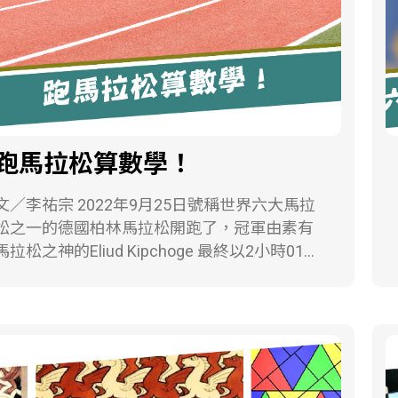
跑馬拉松算數學！
／李祐宗 2022年9月25日號稱世界六大馬拉
松之一的德國柏林馬拉松開跑了，冠軍由素有
馬拉松之神的Eliud Kipchoge 最終以2小時01分
09秒完成賽事！打破世界馬拉松的紀錄。消息
一出，各大媒體無不爭先報導此新聞，也讓愛
好路跑的跑友們聞之熱血沸騰。在媒體報導
中，指出Eliud Kipchoge平均每公里配速為2分
52.27秒，換算大約為平均每一百公尺17秒的速
度。一般民眾一百公尺只花17秒已經有難度