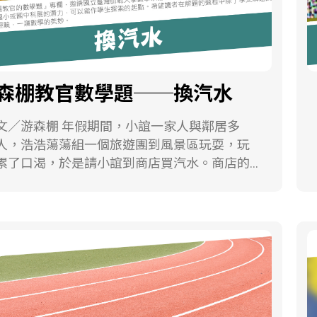
森棚教官數學題──換汽水
∕游森棚 年假期間，小誼一家人與鄰居多
人，浩浩蕩蕩組一個旅遊團到風景區玩耍，玩
累了口渴，於是請小誼到商店買汽水。商店的
口寫著： 「過年大優待！『七個瓶蓋加上三
個空瓶』或『三個瓶蓋加上五個空瓶』都可以
換一瓶！」 小誼身上剛好帶了可以買十七瓶
汽水的錢，請問這個旅遊團最多可以喝到幾瓶
呢？ 游森棚 國立臺灣師範大學數學系教授
本文引用格式：游森棚（2023）。森鵬教官的
數學題：蜂窩六邊形。科學研習，62（1），
100。