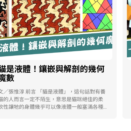
了，更何況Eliud Kipchoge是以此速度連續跑了
近兩個小時！ 馬拉松運動來自公元前490年
古希臘時代雅典與波斯之間的馬拉松戰役。據
傳希臘在這場戰役中擊敗波斯軍隊，雅典士兵
菲迪皮德斯為了傳達獲勝訊息，由馬拉松平原
跑回雅典報捷，隨後力竭而死。後世為了紀念
這位士兵，遂將馬拉松平原至雅典的距離（約
40公里）變成為一項賽事活動。而經常有人會
問：為何全程馬拉松的距離會是42.195公里？
貓是液體！鑲嵌與解剖的幾何
後面的195公尺是如來的呢！？其實最初4屆奧
魔數
運的馬拉松賽，距離都由主辦單位隨意制定。
西元896年雅典奧運會，馬拉松的距離不足40
／張惟淳 前言 「貓是液體」，這句話對有養
公里，西元1900年巴黎奧運會，距離大約是40
貓的人而言一定不陌生，意思是貓咪絕佳的柔
公里，直到1908年倫敦奧運會，馬拉松的起點
軟性讓牠的身體幾乎可以像液體一般塞滿各種
設在溫莎城堡，終點設在白城運動場內，賽道
容器，用網路搜尋可以找到許多的可愛圖片。
全長42.195公里，此後奧運馬拉松賽事均以此
試想看看，我們有辦法在紙上畫出一隻貓，將
度為標準。 柏林馬拉松自西元1974年開始舉
牠剪成幾塊，然後塞進一個正方形裡嗎？答案