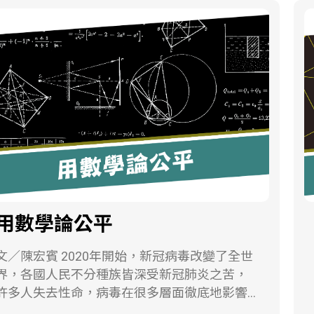
辦，舉辦時間在每年9月的最後一個星期日，為
可以的！ 圖1. 貓咪變身為正方形 看的出來怎
獲得國際田徑總會（IAAF）金牌等級認證的全
麼組裝的嗎？將左圖貓咪的「前腳」順時針旋
程馬拉松。馬拉松的賽道全長為42.195公里。
轉 蓋到臉上，接著將「屁股」逆時針旋轉 貼住
筆者近年來有慢跑習慣，因此逐漸了解關於跑
後腦勺，最後將下面的「肚子」向上平移到耳
步的相關資訊，其中對於長跑界的專有名詞」
朵上面就完成了！雖然可憐的貓咪被分成了四
配速」相當的專注。常聽到跑友互相分享「您
塊，但牠真的剛好能夠重新組合成一個正方
跑幾分速？」，跑者各有不同的配速：「6分
本文的主旨即是在探討如何設計出一個這
速」、「5分速」、「4分速」等。舉例來說，
麼特殊的圖形，又如何將貓咪剪開重新拼成正
何謂6分速呢？意即每公里所花的時間為6分
方形，甚至拼成五邊形、六邊形以及不規則的
鐘；5分速為每公里所花的時間為5分鐘；3分速
幾何圖案，最後還可以無限地鋪滿整個平面。
為每公里所花的時間為3分鐘等，依此類推。故
為了瞭解這隻貓咪是怎麼畫的，我們要先準備
以速度來說，5分速的速度較6分速為快；4分速
個預備知識： 預備知識一：裁縫師問題 這裡
用數學論公平
的速度較5分速為快，依此類推。馬拉松之神
請您先思考一個問題：如何將一個正三角形切
Eliud Kipchoge此次的配速約3分速。 3分速有
成幾片，重新組合成一個正方形呢？ 這個問題
∕陳宏賓 2020年開始，新冠病毒改變了全世
多快呢？ 5分速又有多快呢？ 筆者在教學現場
是由美國數學家──亨利．杜德尼（Henry
界，各國人民不分種族皆深受新冠肺炎之苦，
常給學生一道題目：假設人跑步速度的極限為
Dudeney）所提出的，又稱為裁縫師問題
許多人失去性命，病毒在很多層面徹底地影響
10m/s，則時速大約幾公里？沒有想到每個班
（haberdasher’s Problem）。其解法如下： 圖
了我們的生活，以及政府的政策，例如疫苗供