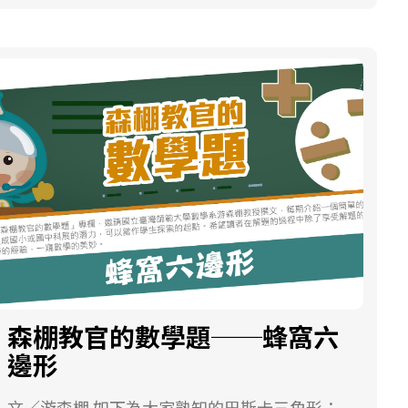
法之後，整理學生的創作發現有使用數學符號
起來，拿起宴會上一顆煮熟的雞蛋，慢慢說
完，就會知道要解這個數獨是在5!⋅6!⋅6!⋅3!⋅8!⋅6!
要冠上了黃金比例，就是被認證、精算過的理
（空氣+影子+厚毛=冬天的來臨）進行書寫的只
道：「請各位試試看，誰能使熟雞蛋的小頭朝
⋅4!⋅4!⋅6!≈4.5×1021種方法中找到一個答案。 首
想結果。幾年前台灣風行一時的手搖飲料，就
有1位學生，7位學生有書寫相關內容但仍沒有
下，在桌上站住？」很明顯無論大家如何嘗
先我們得先數字化這個數獨遊戲的目標。也就
曾經以黃金比例命名。數學愛好者必然對黃金
使用數學符號（例如：熊、獅子、龍貓）來呈
試，總是會滾來滾去，引起哄堂大笑，無法將
是建立一個能量函數：「為每一種不同的填
比例不陌生，本篇文章嘗試整理一些相關知
現想法。這一位學生回答如圖3，研究者認為學
其尖頭朝下，立於桌面上。 眼見大家無法挑戰
法，不管它填的正不正確，計算出離數獨遊戲
識，帶大家再訪黃金比例。 數學的介紹 黃金比
生的回答合理。雖然臺灣由於季風及地形影
成功，接著哥倫布便拿起這顆雞蛋，把尖頭往
完成還有多遠。」為了說明這一個能量函數，
例的值為 通常習慣用希臘字母φ (phi)來表示，
響，通常夏天的空氣品質較冬天要好（參考行
桌上輕輕一敲，那稍微碎了一點殼的蛋就穩穩
我們先隨便找一個方式填入，如圖三。這時候
近似值為1.618。 早在西元前四世紀，古希臘數
政院環境保護署-空品說明），但是夏天通常較
地立在桌上了。這時剛剛講話的人不禁大叫：
幾乎不會滿足數獨的規則。像它的第一列就是
學家歐幾里德就曾於其經典數學著作《幾何原
令人感到悶熱，冬天的空氣較冷，因此感覺比
「這不能算，他把蛋殼摔破，當然可以站
524 457 628這九個數字，當中沒有出現1、3、
本》描述過黃金比例。當時尚未發展出根號，
較清新。同時冬天的影子的確較長，冬天也需
住。」只見哥倫布正色說道：「是的！你和我
9這3個數字，這時我們就在它的右邊標記3，以
歐幾里德介紹黃金比例時，用了比較間接，但
要更加保暖的厚毛。因此從文學的角度將空
的差別就在這裡，你不敢敲，而我敢敲。世界
說明這一列還有3個數字沒有填入。第二列679
充分表示黃金比例特性的說法： 如果把一條線
氣、影子、厚毛「借代」為冬天。研究發現僅
上的一切發現和發明，在一些人看來都是簡單
319 379沒有出現2、4、5、8這4個數字，我們
分成長段與短段，分出來的結果會有 全長：長
有一位學生從加法創造新的內容，可能是剛開
不過的；然而他們總是在別人指出應該怎樣做
就在它的右邊標記4，依此類推可以寫出這9列
段＝長段：短段 的特質，我們就稱此分割方式
始接觸數學詩並不熟悉該如何書寫的緣故。 圖
以後才會說出來。」最後贏得宴會上每位賓客
還有多少數字沒有填入。而第一行由上而下是
為「黃金分割」，分割得到的上述比值即是黃
森棚教官的數學題──蜂窩六
3. 數學詩－秋天的信號學生加法回答 接著提供
的喝彩。 很有趣且勵志的一個故事是不是？在
568 457 263，沒有出現1跟9這2個數字，我們
金比例。如下圖，有一條線段AB，我們依黃金
書中的畫面（原書中第2、3頁，文字內容如圖
邊形
還沒開始活動之前，就可以先跟學生勉勵一
就在它的下面標記2，以說明這一行還有2個數
比例切割這條線段，畫出點C，就會得到
4）讓學生欣賞並與學生討論。學生一開始對於
下，一個任務是否成功的重點在做與不做，接
字沒有填入。依此類推也可以找到每一行還有
AB:AC=AC:CB。 圖1. 黃金比例切割 關於根號與
書中所寫「秋天的信號」無法連結想像，因此