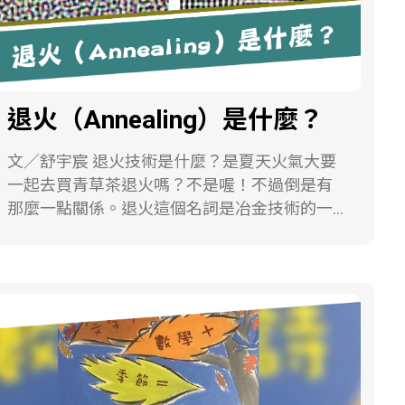
子了。如果一開始喜鵲媽媽選了２號小鳥餵
食，則會有兩隻小喜鵲吃到食物，餵食順序是
２→４→２→４→２ 如果一開始喜鵲媽媽選了
３號小鳥餵食，則只有這隻小喜鵲吃到食物，
因為餵食順序是 ３→０ 喜鵲媽媽要從幾號小鳥
退火（Annealing）是什麼？
開始餵，會讓最多小喜鵲吃到食物？ 承上題，
吃最多份食物的小喜鵲吃了幾份食物？ 你能不
文／舒宇宸 退火技術是什麼？是夏天火氣大要
能幫五隻小喜鵲的位置排一個順序，使得喜鵲
一起去買青草茶退火嗎？不是喔！不過倒是有
媽媽從某一隻開始餵食時，會讓五隻小喜鵲都
那麼一點關係。退火這個名詞是冶金技術的一
吃到食物，但是小斑鳩沒吃到？ 游森棚 國立臺
種方式，在金屬結構排列尚未穩定之前，把金
灣師範大學數學系教授 本文引用格式：游森棚
屬加熱到高溫，然後再緩慢降溫，降溫就是退
（2023）。森棚教官的數學題──鳩佔鵲巢。
火。這時候金屬內部的排列就有可能冷卻到一
科學研習，62（2），81。
個排列更整齊、能量更低，比之前更穩定的狀
態。下圖一是將各種分子想像成不同顏色的像
素，若顏色相似的像素在近距離會互相吸引，
而在遠距離會互相排斥，透過模擬退火的方
式，快速退火就會得到圖一左邊的樣式，而緩