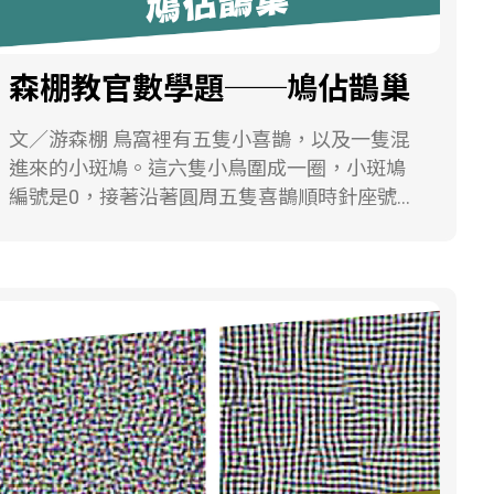
森棚教官數學題──鳩佔鵲巢
文／游森棚 鳥窩裡有五隻小喜鵲，以及一隻混
進來的小斑鳩。這六隻小鳥圍成一圈，小斑鳩
編號是0，接著沿著圓周五隻喜鵲順時針座號為
１,２,３,４,５。 視力不好的喜鵲媽媽帶著五份
食物回來，她餵食的方法相當有趣： 首先她選
一隻小鳥餵食，假設這隻小鳥的座號是k。下一
隻被餵食的鳥是由這隻鳥開始，順時針接著沿
著圓周數的第k 隻鳥。然後看這隻鳥的編號是
多少（比如說是r），再由這隻鳥開始沿著圓周
數的第r隻鳥就是下一隻被餵食的鳥，以此類
推。但是如果餵食到斑鳩，食量大的斑鳩會馬
上把所有食物吃光。 因此，如果一開始喜鵲媽
媽選了０號斑鳩，那這樣所有小喜鵲都要餓肚