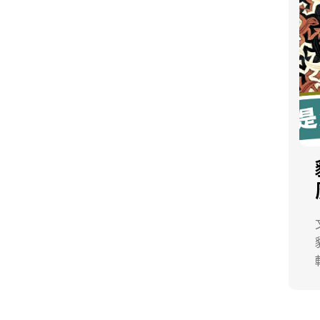
將
文
長