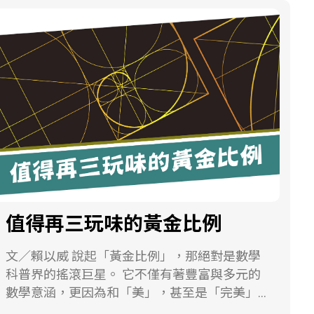
秋天的信號 一開始研究者提供文字「清新的空
可以很容易上手，並且與數學作連結的好活
設定一般會用下列的指數函數： 來設定，其中
氣、長長的影子、貓兒的一身厚毛」給學生，
動。之所以稱為「哥倫布方塊」的原因，是一
T是假想的溫度，Δ是新舊設置之間能量函數的
起初學生的反應是「是否有標準答案」，等研
個蠻有趣的軼事。本文將從其名稱開始介紹
差異。若新設置的能量函數較舊設置小，就是
究者說明沒有標準答案時，學生似乎是從猜謎
起，接著討論其摺製方式與哥倫布方塊球的組
找到了更低的能量，此時Δ1，則一定會接受新
語的方向提出熊的回答，同時他的理由似乎是
裝與摺製方式，同時帶各位讀者思考所需要的
的設置。若新設置的能量函數較舊設置大，此
使用交集的概念。 S：老師，有標準答案嗎？
數學知識，以及最後延伸作品的展示，希望可
時Δ>0，接受機率p 退火法還可以用在什麼地
S：我覺得是一隻熊。 T：為什麼你會覺得是一
以讓大家對於這個作品的相關知識有更深入的
方？數獨大家有玩過嗎？就是在一個已經有填
隻熊呢？ S：因為清新的空氣是在山裡面，長
了解。 圖1. 圖2. 哥倫布方塊由來 話說於1492年
好一些數字的9x9的方格中，每一行、每一列、
長的影子代表很大隻，又有一身厚毛，所以是
發現美洲新大陸的哥倫布（Christopher
每個3x3的框框中填入不重複的1~9的數字。下
熊。 課後整理、分析學生書寫回饋如下圖2。
Columbus，1451一1506）回到西班牙後，辦
圖二就是一個數獨的關卡。我們也可以利用退
搭配上述學生的說明，可以看出回答熊及獅子
理了一場慶功餐會。在慶功宴上有人就很不以
火法來找到這個數獨的答案。在這邊我們先用
的學生也是在找尋交集的部分。其中有一位學
為然的說道：「我看這件事不值得這樣慶祝。
每個3x3的框框來思考，舉例來說，圖二的左上
值得再三玩味的黃金比例
生回答：「我在山上和龍貓一起唱歌」，研究
哥倫布不過是坐著船往西走，再往西走，碰上
角框框中有2、4、6、3四個數字，因為這3x3
者認為學生也是以相同的方式得到龍貓，並運
了一塊大陸而已。任何一個人只要坐船一直向
的框框中要有1~9，所以5個空格中可以填入
文／賴以威 說起「黃金比例」，那絕對是數學
用擬人法的同時把自己融入詩中，想像自己與
西行，都會有這個發現。」這時會場的氣氛尷
1、5、7、8、9等5個數字，所以不管填完之後
科普界的搖滾巨星。 它不僅有著豐富與多元的
龍貓一起唱歌。 圖2. 數學詩－秋天的信號部分
尬極了，大家頓時鴉雀無聲，面面相覷，不知
在行或列上正不正確，總共有5!=120種填入方
數學意涵，更因為和「美」，甚至是「完美」
學生書寫回饋整理 當告知學生書中使用的是加
道如何回應。 只見這時哥倫布不慌不忙的站了
法。像這樣依序把9個框框中可能的填入方法算
連結在一起，頻繁地出現在不同領域。彷彿只