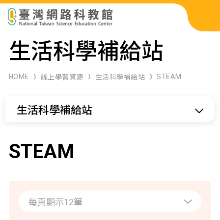
科展作品檢索
生活科學補給站
科學研習月刊
HOME
STEAM
線上學習資源
生活科學補給站
線上教學資源
生活科學補給站
關於本站
網站導覽
STEAM