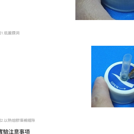
圖1.瓶蓋鑽洞
圖2.以熱熔膠填補縫隙
實驗注意事項