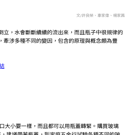
文/許良榮、辜家偉、楊家茜
倒立，水會斷斷續續的流出來，而且瓶子中很規律的
，牽涉多種不同的變因，包含的原理與概念頗為豐
結
的瓶口大小要一樣，而且都可以用瓶蓋轉緊。購買玻璃
緊，建議帶著瓶蓋，到家庭五金行試驗各種不同的玻