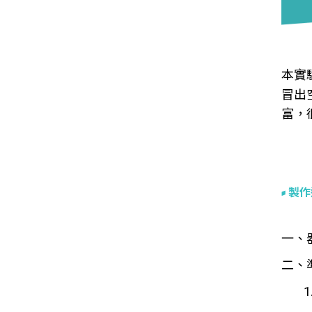
本實
冒出
富，
製作
一、
二、