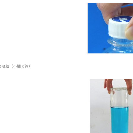
轉緊瓶蓋（不插吸管）