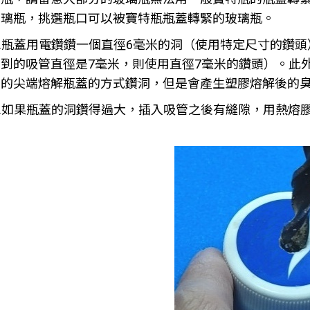
璃瓶，挑選瓶口可以被寶特瓶瓶蓋轉緊的玻璃瓶。
2.瓶蓋用電鑽鑽一個直徑6毫米的洞（使用特定尺寸的鑽
到的吸管直徑是7毫米，則使用直徑7毫米的鑽頭）。此
的尖端熔解瓶蓋的方式鑽洞，但是會產生塑膠熔解後的
3.如果瓶蓋的洞鑽得過大，插入吸管之後有縫隙，用熱熔