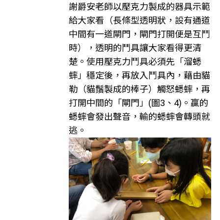
謝爵安老師以壓克力製成的器具示範
給大家看（長條型透明狀，設有通道
中間有一道閘門，閘門打開便是互鬥
時），透明的鬥具讓大家看得更清
楚。使用壓克力鬥具必須先「溜蟋
蟀」穩定後，再放入鬥具內，藉由貓
勒（貓鬚製成的棒子）觸怒蟋蟀，再
打開中間的「閘門」(圖3、4)。贏的
蟋蟀會發出聲音，輸的蟋蟀會轉頭就
逃。