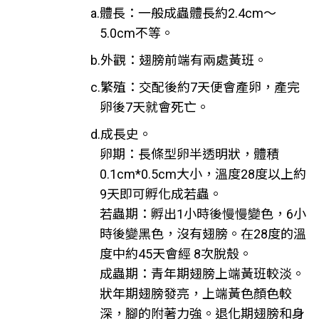
a.體長：一般成蟲體長約2.4cm～
5.0cm不等。
b.外觀：翅膀前端有兩處黃班。
c.繁殖：交配後約7天便會產卵，產完
卵後7天就會死亡。
d.成長史。
卵期：長條型卵半透明狀，體積
0.1cm*0.5cm大小，溫度28度以上約
9天即可孵化成若蟲。
若蟲期：孵出1小時後慢慢變色，6小
時後變黑色，沒有翅膀。在28度的溫
度中約45天會經 8次脫殼。
成蟲期：青年期翅膀上端黃班較淡。
狀年期翅膀發亮，上端黃色顏色較
深，腳的附著力強。退化期翅膀和身