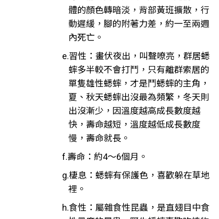
體的顏色轉暗淡，背部黃班擴散，行
動遲緩，腳的附著力差，約一至兩週
內死亡。
e.習性：畫伏夜出，叫聲嘹亮，群居蟋
蟀多半較不會打鬥，只有離群索居的
單隻雄性蟋蟀，才是鬥蟋蟀的主角，
夏、秋天蟋蟀出沒最為頻繁，冬天則
出沒漸少，因溫度越高成長數度越
快，壽命越短，溫度越低成長數度
慢，壽命就長。
f.壽命：約4～6個月。
g.棲息：蟋蟀有保護色，喜歡躲在草地
裡。
h.食性：屬雜食性昆蟲，是直翅目中食