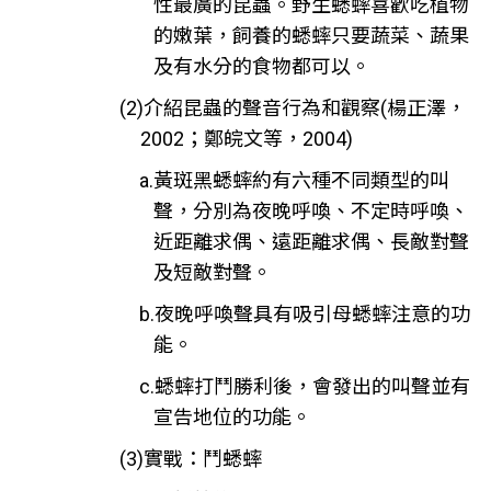
性最廣的昆蟲。野生蟋蟀喜歡吃植物
的嫩葉，飼養的蟋蟀只要蔬菜、蔬果
及有水分的食物都可以。
(2)介紹昆蟲的聲音行為和觀察(楊正澤，
2002；鄭皖文等，2004)
a.黃斑黑蟋蟀約有六種不同類型的叫
聲，分別為夜晚呼喚、不定時呼喚、
近距離求偶、遠距離求偶、長敵對聲
及短敵對聲。
b.夜晚呼喚聲具有吸引母蟋蟀注意的功
能。
c.蟋蟀打鬥勝利後，會發出的叫聲並有
宣告地位的功能。
(3)實戰：鬥蟋蟀