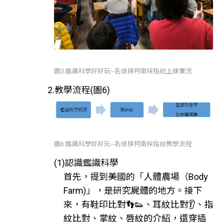
圖5.鑑識科學好好玩--名偵探柯南採指紋上課實況
2.教學流程(圖6)
圖6.鑑識科學好好玩--名偵探柯南採指紋教學流程
(1)認識鑑識科學
首先，提到美國的「人體農場（Body
Farm)」，是研究屍體的地方。接下
來，有鞋印比對👣👟、耳紋比對👂、指
紋比對、掌紋、唇紋的介紹，還穿插