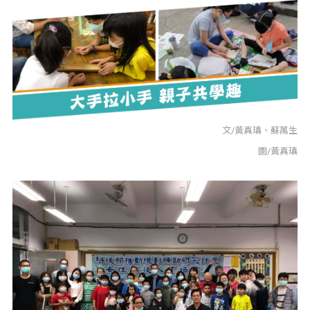
文/黃真瑱、蘇萬生
圖/黃真瑱