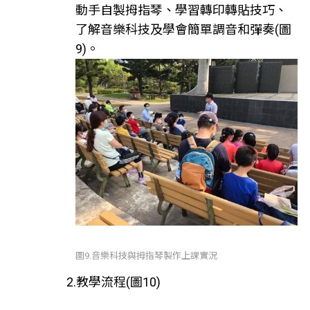
動手自製拇指琴、學習轉印轉貼技巧、
了解音樂科技及學會簡單調音和彈奏(圖
9)。
圖9.音樂科技與拇指琴製作上課實況
2.教學流程(圖10)