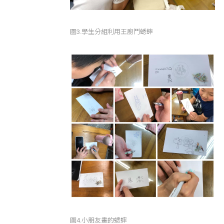
圖3.學生分組利用王廚鬥蟋蟀
圖4.小朋友畫的蟋蟀