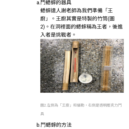
a.鬥蟋蟀的器具
蟋蟀達人謝老師為我們準備「王
廚」。王廚其實是特製的竹筒(圖
2)。在洞裡面的蟋蟀稱為王者，後進
入者是挑戰者。
圖2.左側為「王廚」和貓勒，右側是透明壓克力鬥
具
b.鬥蟋蟀的方法