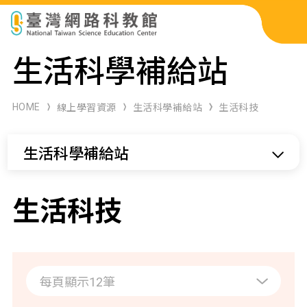
科展作品檢索
生活科學補給站
科學研習月刊
HOME
線上學習資源
生活科學補給站
生活科技
線上教學資源
生活科學補給站
關於本站
網站導覽
生活科技