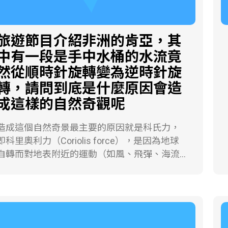
旅遊節目介紹非洲的肯亞，其
中有一段是手中水桶的水流竟
然從順時針旋轉變為逆時針旋
轉，請問到底是什麼原因會造
成這樣的自然奇觀呢
造成這個自然奇景最主要的原因就是科氏力，
即科里奧利力（Coriolis force），是因為地球
自轉而對地表附近的運動（如風、飛彈、海流
等等）所造成的一種偏向力，由法國氣象學家
科里奧利（Gaspard-Gustave Coriolis）於1835
年所提出的。在地球上假如有砲彈或者氣流要
由自轉速率較高的低緯度地區向自轉速率較低
的高緯度地區移動時，因為原先具有較高速率