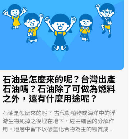
之，距離較遠時看起來較小。 第二個原因則是
因為大氣折射與漫射所造成的。當月亮出現在
地平線或靠近天頂時，前者光線穿透大氣的厚
度較厚，光線受到空氣分子或其他懸浮粒子的
折射與漫射影響較大，所以月亮看起來較大。
因此在同一天中，高緯度地區的人看見的月亮
（仰角較低，靠近地平線），會比在低緯度地
區的人看見的月亮來的大（仰角較高，靠近天
頂）。 第三個原因則是「月亮錯覺」！當月亮
在東昇或西落時，因靠近地面而得以跟建築
石油是怎麼來的呢？台灣出產
物、山脈或植物作比較，所以感覺起來比較
石油嗎？石油除了可做為燃料
大；在天頂附近時，因天空四周空曠，沒有基
準物可作比較，所以感覺起來較小。這樣的心
之外，還有什麼用途呢？
理錯覺現象，我們稱為「月亮錯覺」。 作者：
陳怡安 審查：林明聖
石油是怎麼來的呢？ 古代動植物或海洋中的浮
游生物死掉之後埋在地下，經由細菌的分解作
用，地層中留下以碳氫化合物為主的物質成
分，當埋藏的時間愈久，上頭覆蓋的地層也愈