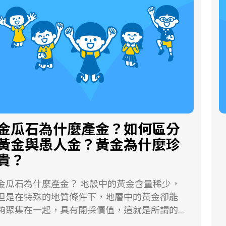
的「慣性」，使得這些移動的物體無法保持直
線運動而偏向地球的自轉方向。在北半球，就
是向運動物體移動方向的右側，在南半球即為
左側。反之，假如是自轉速率較慢的高緯度地
區物體要移向較高速率的低緯度地區時，也會
因為「慣性」而偏向自轉方向的反方向，同樣
造成北半球偏右而南半球偏左的現象。這都是
因為移動物體保有原來運動方向的「慣性」，
而使得其運動路線產生了方向偏轉的情形。從
物理學的角度考慮，科里奧利力與離心力一
金瓜石為什麼產金？如何區分
樣，都不是真實存在的力，而是慣性作用在非
黃金與愚人金？黃金為什麼珍
慣性系內的表現。
貴？
金瓜石為什麼產金？ 地殼中的黃金含量稀少，
但是在特殊的地質條件下，地層中的黃金卻能
夠聚集在一起，具有開採價值，這就是所謂的
。 許多金礦的形成，都與古代的岩漿活動