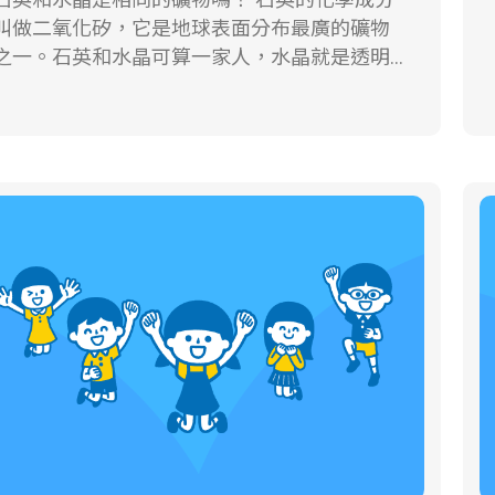
見到一顆顆黃澄澄的立方體結晶，這就是似金
叫做二氧化矽，它是地球表面分布最廣的礦物
非金的愚人金~黃鐵礦。 黃金的產狀通常都不
之一。石英和水晶可算一家人，水晶就是透明
規則，可是在野外卻常有機會找到晶形漂亮的
的石英結晶。火山活動或板塊擠壓，使得含有
礦。 其次，雖然看起來都是黃澄澄的，可
石英成分的地下熱液侵入地層中的裂隙，冷卻
是黃鐵礦的顏色偏白，不像黃金是金黃色的。
之後經常形成白色石英脈，倘若岩縫裡有足夠
把黃鐵礦在白色瓷板上刮刮看，會留下一條黑
的空間，石英在緩慢冷卻的情況下，就有機會
色的條痕，可是用同樣的方法，黃金的條痕卻
長出六面的長柱狀晶體~水晶。水晶通常是透
金黃色的。 而且，兩者比重明顯不同，黃金
明無色的，可是大家一定也看過紫色或粉紅色
比重高達19.3，可是黃鐵礦只有5.0，將差不多
的水晶，這些不同風貌的水晶其實還得歸功於
大小的黃金和黃鐵礦分別放在雙手一秤，就可
晶體所含的雜質。以紫水晶來說，就是因為水
以明顯感受的黃金沉甸甸的份量。 黃金為什麼
晶內部含有鐵離子，所以才呈現紫色的。 許多
？ 金是一種稀有的元素，在自然界分佈相
礦石商店裡都會陳列巨大的水晶晶洞，從前，
當廣泛，但是含量卻極少。在自然狀態產出的
人們不曉得它們來自何方，還以為這晶洞就是
金，常含有銀，偶而也含有少量的銅、鉛、
天上雷公產下的蛋呢！真有趣！這些「雷公
錫、鋅等類的金屬。 自古以來，黃金就是財富
蛋」幾乎都由國外進口，裡頭長滿了密密麻麻
的象徵，不單只是它閃亮的金黃色，更因為它
的水晶，不但水晶漂亮，連晶洞的外緣都有著
的稀有珍貴，所以人們總是把黃金製成錢幣、
一圈圈花紋，這就是「瑪瑙」，它也是石英家