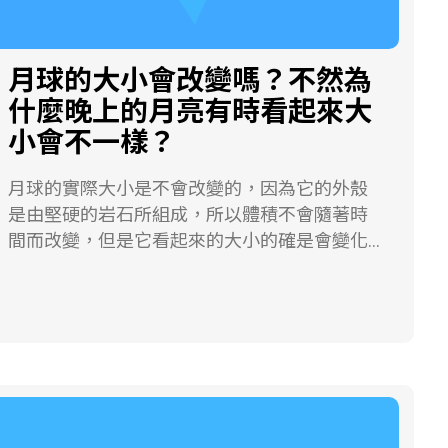
月球的大小會改變嗎？不然為
什麼晚上的月亮有時看起來大
小會不一樣？
月球的實際大小是不會改變的，因為它的外殼
是由堅硬的岩石所組成，所以體積不會隨著時
間而改變，但是它看起來的大小的確是會變化
的。 造成月亮視覺上的差異，最主要是因為月
球繞地球公轉的軌道呈橢圓形，其平均離心率
（軌道偏心率，e）為0.0549，但是這並非固定
不變，離心律的變化率約在1/15～1/23之間。
當月球繞地球公轉過程中，離地球最近的位置
稱為「近地點」，最遠的稱為「遠地點」，所
以當月球離地球較近時，看起來會比較大；反