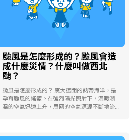
大。 離岸沙洲和潟湖對於人們有什麼重要的貢
獻？ 臺灣西南海岸有著一望無際的沙灘，有些
地區的外海還排列著長條形的沙洲。這些沙洲
的「沙」來自於陸地，隨著河水流入海中後，
被海水搬運堆積而成的。 這些在外海堆積成一
條條與海岸大致平行的沙洲，就像是天然的海
堤，阻絕了外海的巨浪，保護海岸不至於遭受
颱風是怎麼形成的？颱風會造
海浪直接侵襲。介於離岸沙洲與陸地之間的內
成什麼災情？什麼叫做西北
海，就是潟湖。 每天，漲潮的時候，海水會從
潮流口湧進潟湖，退潮時，海水又反著流出
颱？
去。許多魚、蝦、蟹類也會隨著潮水游進來，
漁民只要在潟湖裡佈置好漁網，讓魚兒自己游
颱風是怎麼形成的？ 廣大遼闊的熱帶海洋，是
進網中，就能夠網到擒來，滿載漁獲而歸，所
孕育颱風的搖籃。在強烈陽光照射下，溫暖潮
以潟湖是漁民最好的漁場。 不僅如此，河水也
濕的空氣迅速上升，周圍的空氣源源不斷地流
會不斷地流進潟湖裡，使得潟湖成為一個混合
進來補充，逐漸發展成旋轉快速的雲團，當這
著淡水與鹹水的水域環境。河流帶來的泥沙含
個雲團中心風速超過每秒17公尺以上，舊稱為
有豐富的有機物質，提供了牡蠣生長所需的營
颱風。所以，在衛星雲圖上，颱風就像是一個
養，使得這兒成為漁民養殖牡蠣(蚵仔)的好場
漩渦雲團，結構完整的颱風雲系，中心區域還