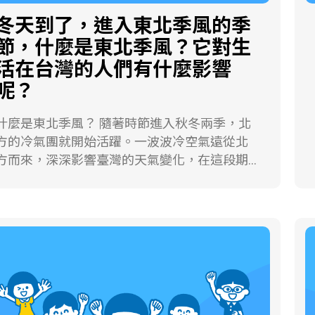
條塊或各種飾品，既具有保值功用，又有藝術
族的成員之一！海岸山脈的火山集塊岩層裡常
冬天到了，進入東北季風的季
。 黃金的導電性佳，不容易受日曬雨淋而
常可以發現玉髓，這種礦物的主要化學成分是
發生化學變化，穩定性很高，而且還能敲成非
節，什麼是東北季風？它對生
二氧化矽，也是石英家族的成員。玉髓的結晶
常薄的金箔和金絲，所以許多電器產品的零件
活在台灣的人們有什麼影響
很小，必須在顯微鏡下觀察，才能看清楚它的
都少不了它，像電腦裡的電路板就有這種材
模樣。這是因為當火山活動時，含有二氧化矽
呢？
料。
的地下熱液侵入岩層的裂隙、斷層中，冷卻沉
澱之後，就會形成玉髓。 石英有哪些常見的用
麼是東北季風？ 隨著時節進入秋冬兩季，北
？ 石英是玻璃的原料。把石英砂與其他配
方的冷氣團就開始活躍。一波波冷空氣遠從北
料一起放入窯爐中加熱到一千多度，讓它們熔
方而來，深深影響臺灣的天氣變化，在這段期
化成流動的液體，等溫度下降一些，會變得黏
間，風向大致固定由東北方吹過來，因而稱為
黏稠稠的玻璃膏，把玻璃膏灌入模型中，冷卻
北季風。 東北季風雖發源於乾燥的中國大陸
凝固之後，就成了各種形狀的玻璃器皿。 在遠
北邊的西伯利亞、蒙古等地，但它在通過海洋
古時代，史前人類，就懂得敲打「燧石」(一種
的時候，在海面上吸收大量水氣，因而變得潮
由石英構成的岩石)來引取火花，好生火煮東西
濕，當東北季風一抵達臺灣，飽含水氣的冷空
吃。在科技發達的今日，石英還是製造電腦晶
氣沿著營封面的臺灣北部和東北部山地丘陵往
片、石英手錶的材料！石英晶體在通電之後，
上爬升，遇冷凝結成小水滴。因此，迎風面的
會產生微弱但很規律的收縮和膨脹，利用這個
山區不僅經常雲霧繚繞，還會淅哩嘩啦地下起