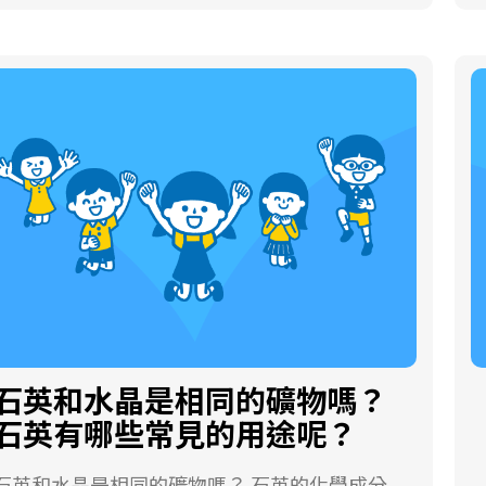
有關。如金瓜石地區金礦的形成，就與百萬年
前基隆火山群的岩漿活動關係密切。 在金瓜石
地區，地下水被岩漿加熱成溫度極高的溫泉，
而且岩漿物質也溶入溫泉裡頭，使得這類溫泉
大多呈現酸性，能夠溶解許多地層中的礦物質
(包括黃金)，稱之為熱水礦液。 熱水礦液沿著
地層中的破碎帶向上流動，壓力和溫度降低，
黃金等各類礦物在岩石裂隙中沉澱，逐漸聚集
成為金礦。這就是「點石成金」的熱水礦化作
含有黃金成份的熱水礦液沿著斷層向上滲
流，一點一點沉澱累積，終於形成黃金礦體。
金瓜石的金礦，最初深埋在地下，在板塊運動
的作用下，逐漸被抬升到現在的高度。隨著覆
蓋在上頭的厚重地層漸漸被侵蝕消失，地下的
石英和水晶是相同的礦物嗎？
金礦也就離地面愈來愈近，部分金礦甚至還會
石英有哪些常見的用途呢？
露出地表呢！ 如何區分黃金與愚人金？ 在九
份、金瓜石地區販賣礦石的攤位上，經常可以
石英和水晶是相同的礦物嗎？ 石英的化學成分