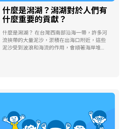
風力、水力等。使用這些能源不會造成環境污
什麼是潟湖？潟湖對於人們有
染，但卻會受到如：風力與風向不穩定、有些
什麼重要的貢獻？
地區日照不足等各種自然條件的限制，目前仍
無法全面取代化石燃料。但開發再生能源的潛
什麼是潟湖？ 在台灣西南部沿海一帶，許多河
力很大，是人類解決能源問題的希望。
流挾帶的大量泥沙，淤積在出海口附近，這些
泥沙受到波浪和海流的作用，會順著海岸堆
積，形成與海岸大致平行的長條形沙洲，而被
離岸沙洲和陸地包圍起來的內海，就稱為「潟
湖」。 潟湖並非一灘死水，因為海水可以從沙
洲與沙洲之間的潮流口自由進出。每天，漲潮
的時候，海水從潮流口湧進潟湖，退潮時，海
水又反著流出去，經過這樣的調節作用，潟湖
裡的水能夠保持潔淨。 如果河流源源不絕供應
泥沙，使得海岸和沙洲的泥沙愈積愈多，潟湖
也就可能逐漸淤積，「開疆拓土」的結果，沙
洲就與陸地相連了，陸地的範圍也就愈來愈