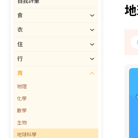
自我評量
地
食
衣
住
行
育
物理
化學
數學
生物
地球科學