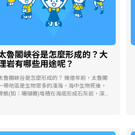
性質，把石英錶裝上電池，裡頭的石英元件就
。 但一般來說，除了北部和東北部等沿海
會帶動齒輪，使秒針準確的轉動起來，這就是
地區的人們經常得面對陰雨的天氣，在東北季
石英錶的運作原理。
風來臨期間，臺灣大部分地區的天氣依然不
錯，甚至陽光普照。這是因為下過雨之後的東
北季風，空氣裡頭的水氣含量大為減少，反而
得又乾又冷。 而且，東北季風雖然具有「呼
風喚雨」的本事，可是它也會「踢到鐵板」。
太魯閣峽谷是怎麼形成的？大
當東北季風遇上了高聳的中央山脈，冷空氣不
理岩有哪些用途呢？
容易越過動輒三千公尺以上的高山，所以，中
南部地區受到的影響較小，經常是晴朗的好天
太魯閣峽谷是怎麼形成的？ 幾億年前，太魯閣
氣。 東北季風對生活在台灣的人們有什麼影響
一帶地區是生物眾多的淺海，海中生物死後，
風向穩定的東北季風，是炙手可熱的乾淨
骨骸(如：珊瑚礁)堆積在海底形成石灰岩，深埋
能源。臺灣西部海岸上，從北到南架設了一座
在地下。後來受到地殼變動的影響，石灰岩變
座風力發電機，當東北季風影響的其間，這些
為大理岩。 數百萬年以來，在板塊運動的作
風力發電機就會使勁地轉動發電。 在東北季風
用下，原本深埋在地下的大理岩層逐漸露出地
的影響下，迎風面的基隆、宜蘭等地，冬季雨
面，至今仍持續被抬升。因為岩層長得「又快
水豐沛，所以基隆一向有雨港之稱。 此外，蘭
又高」，造成溪水快速奔流，侵蝕的力量也變