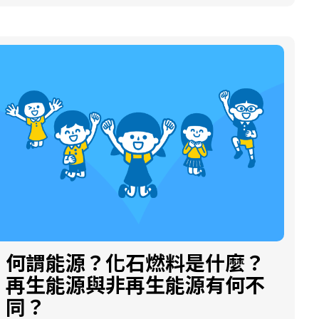
厚，壓力和溫度也變得愈來愈大，經過了千百
萬年之後，這些生物遺骸就逐漸變成了石油和
天然氣，所以石油和天然氣的成因是一樣的，
只是一個是液體，另一個則是氣體。 台灣出產
石油嗎？ 台灣地區的石油和天然氣幾乎都是仰
賴國外進口，所以每一次產油國家把石油調高
價格，我們也跟著會面臨油價調漲的危機。其
實，台灣並不是沒有出產石油和天然氣，包括
台灣西部丘陵、平原地帶，以及台灣海峽的海
底地層，都有開採到石油或天然氣，只是產量
真的有限，不夠大家使用。 雖然台灣的石油、
天然氣的產量不多，但開採石油的歷史卻很悠
久。早在一百多年前，苗栗縣的出磺坑地區就
挖掘到油氣，並且供應附近的居民點燈照明使
何謂能源？化石燃料是什麼？
用。直到如今，這個區域的油氣田還在持續開
再生能源與非再生能源有何不
採當中。中國石油公司在這兒設置了一個油礦
同？
陳列室，裡頭擺設了許多開採石油、天然氣的