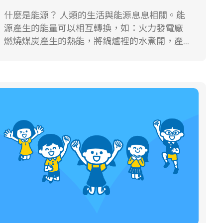
模型和原油標本，有興趣的話可以來此參觀。
什麼是能源？ 人類的生活與能源息息相關。能
石油有什麼用途呢？ 剛從地底下開採出來的石
源產生的能量可以相互轉換，如：火力發電廠
油稱為原油，它並不是純粹的單一物質，裡頭
燃燒煤炭產生的熱能，將鍋爐裡的水煮開，產
含有相當複雜的化學成分，必須先運送到煉油
生大量水蒸氣，利用水蒸氣的力量轉動發電機
廠提煉才能使用。構成石油的各種液體沸點不
產生電能，電讓燈泡發光發熱，是電能轉變為
同，只要利用這樣的特性，就能夠將原油分餾
光能和熱能的實例。 化石燃料是什麼？ 再生能
成各種不同的石油產品，如汽油、柴油，或飛
源與非再生能源有何不同？ 用完就不能再重生
機、輪船用油等。石油不單只做為產生動力的
的能源，稱為非再生能源。包括：煤、石油、
能源，也是許多化學產品的原料！像小朋友們
天然氣、核能等。其中煤、石油、天然氣又稱
手上玩的塑膠玩具、布偶，身上穿的化學纖維
為化石燃料，是目前世界上最重要的能源燃
質料的衣服，甚至農夫種菜使用的化學肥料，
料。化石燃料其實是遠古時代埋在地下的生物
都是以石油為原料製造出來的。提煉石油剩下
遺骸，受到高溫高壓作用而逐漸形成的。使用
來又黏又黑的殘留物質~瀝青，就是用來舖設
化石燃料引起環境污染，排放二氧化碳引起的
柏油路面的材料呢！
溫室效應，已經造成全世界氣溫上升，因此各
國開始尋找再生能源，期望解決能源不足與環
境污染的問題。 所謂再生能源，指的是用完後
可以循環再利用的能源。主要包括：太陽能、