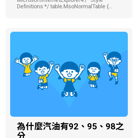
Definitions */ table.MsoNormalTable {
mso-style-parent:""; font-size:10.0pt; font-
family:"Times New Roman"; mso-fareast-
font-family:"Times New Roman";} 1.石油是
古代的海洋原始動植物，尤其是浮游生物
(plankton)的遺骸沈積於海底後，砂土堆積
在其上層，經長時間受地熱及地壓的作用
碳化而成的。石油通常存在於沈積的岩石
層，因地殼的變動成拱門形(斜背結構)的地
層中。岩石層上有一層鹽水層，石油層浮
在鹽水層上面，石油層上則有天然氣層。
2.石油為各種碳氫化合物(又稱為烴)的混合
液體。各種碳氫化合物都具有其固有的沸
點，分子量愈大的碳氫化合物沸點愈高，
因此在煉油廠加熱石油使其蒸發，以分餾
方式將沸點相近的成分分離。最低溫時分
為什麼汽油有92、95、98之
離的成分為丙烷及丁烷等氣體，這些氣體
分