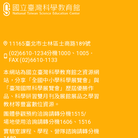
汽油餾分又可細分為汽油與石油腦。石油
MicrosoftInternetExplorer4 天然氣的主要
腦為很重要的石油化學工業原料。我國五
成分是甲烷(CH)，甲烷是最短和最輕的烴
輕、六輕廠仍以熱裂解及媒裂解方式將石
分子。它也可能會含有一些較重的烴分
油腦裂鍊為乙烯、丙烯，或使石油腦重組
子，例如乙烷(CH)、丙烷(CH)和丁烷
為苯、甲苯，以製造多數石油化學工業產
(CH)，還含有一些含有硫磺的氣體。 /*
物。 3.汽油的蒸氣與空氣混合氣體在汽車
11165臺北市士林區士商路189號
Style Definitions */ table.MsoNormalTable
引擎的汽缸內點火燃燒時，因急速燃燒而
{ mso-style-parent:""; font-
(02)6610-1234分機1000、1005．
起震爆現象，使引擎動力降低外並損傷引
size:10.0pt;"Times New Roman"; mso-
FAX (02)6610-1133
fareast-"Times New Roman";} Normal 0 0 2
擎。因此，汽油中往往加抗震劑以減少震
false false false
本網站為國立臺灣科學教育館之資源網
爆。汽油的抗震程度以辛烷值
MicrosoftInternetExplorer4 天然氣的主要
站，分享「全國中小學科學展覽會」與
(octanenumber，簡寫為ON)表示。異辛烷
成分是甲烷(CH)，甲烷是最短和最輕的烴
「臺灣國際科學展覽會」歷屆優勝作
(2,2,4-三甲基戊烷)震爆情形最低，其辛烷
分子。它也可能會含有一些較重的烴分
品、科學研習雙月刊及展館展品之學習
值定為100；正庚烷的震爆情形最嚴重，其
子，例如乙烷(CH)、丙烷(CH)和丁烷
教材等豐富數位資源。
辛烷值定為0。汽油是己烷到壬烷的混合
(CH)，還含有一些含有硫磺的氣體。 /*
團體參觀預約洽詢請轉分機1515/
物。利用這些烷類的適當配合，可標出市
Style Definitions */ table.MsoNormalTable
場地使用洽詢請轉分機1606、1516
售各種汽油的辛烷值。例如，某一汽油的
{ mso-style-parent:""; font-size:10.0pt;
辛烷值92，其震爆程度與92％異辛烷及8％
實驗室課程、學程、營隊諮詢請轉分機
font-family:"Times New Roman"; mso-