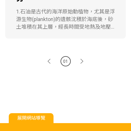
經壓縮成家庭用的液化煤氣。其次依照沸
點由低到高的順序分餾出汽油、燈油、柴
1.石油是古代的海洋原始動植物，尤其是浮
油、重油等沸點相近的混合物。從汽油餾
游生物(plankton)的遺骸沈積於海底後，砂
分又可細分為汽油與石油腦。石油腦為很
土堆積在其上層，經長時間受地熱及地壓
重要的石油化學工業原料。我國五輕、六
的作用碳化而成的。石油通常存在於沈積
輕廠仍以熱裂解及媒裂解方式將石油腦裂
的岩石層，因地殼的變動成拱門形(斜背結
鍊為乙烯、丙烯，或使石油腦重組為苯、
構)的地層中。岩石層上有一層鹽水層，石
甲苯，以製造多數石油化學工業產物。
油層浮在鹽水層上面，石油層上則有天然
Normal 0 0 2 false false false
01
氣層。 2.石油為各種碳氫化合物(又稱為烴)
MicrosoftInternetExplorer4 /* Style
的混合液體。各種碳氫化合物都具有其固
Definitions */ table.MsoNormalTable {
mso-style-parent:""; font-size:10.0pt; font-
有的沸點，分子量愈大的碳氫化合物沸點
family:"Times New Roman"; mso-fareast-
愈高，因此在煉油廠加熱石油使其蒸發，
font-family:"Times New Roman";} 3.天然氣
以分餾方式將沸點相近的成分分離。最低
的主要成分是甲烷(CH4)，甲烷是最短和最
溫時分離的成分為丙烷及丁烷等氣體，這
輕的烴分子。它也可能會含有一些較重的
些氣體經壓縮成家庭用的液化煤氣。其次
烴分子，例如乙烷(C2H6)、丙烷(C3H8)和
依照沸點由低到高的順序分餾出汽油、燈
展開網站導覽
丁烷(C4H10)，還含有一些含有硫磺的氣
油、柴油、重油等沸點相近的混合物。從
體。 Normal 0 0 2 false false false