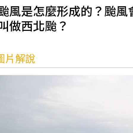
颱風是怎麼形成的？颱風
叫做西北颱？
圖片解說