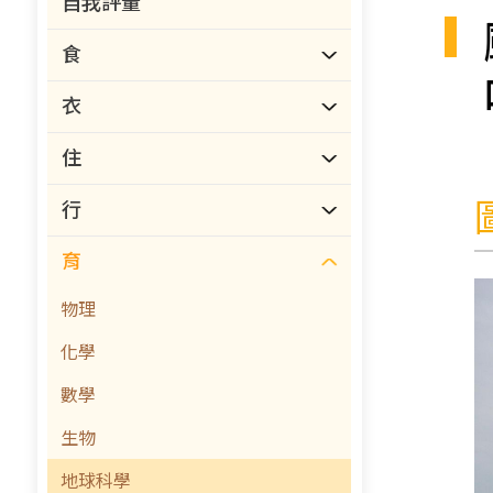
自我評量
食
衣
住
行
育
物理
化學
數學
生物
地球科學