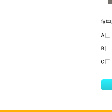
每年
A
B
C