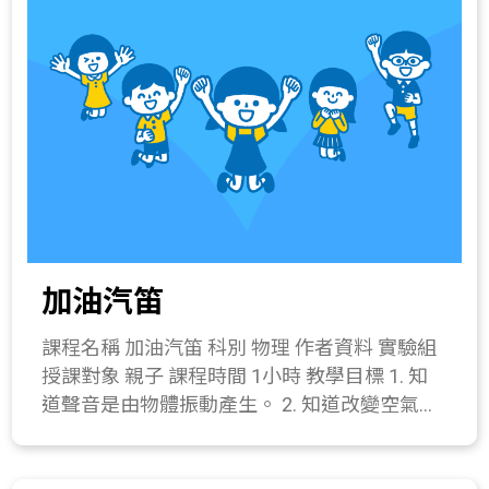
一、 引起動機(10分鐘) 彼此分享生活中常使用
均勻的皂基靜置，待其慢慢凝固。 (6) 手工肥
的清潔劑種類，並做歸納。 二、 發展活動(10
皂完成。 2. 手工香皂製作時，講師可利用加熱
分鐘) 介紹界面活性劑的功用。 三、 操作活動
融化的等待時間，講解清潔劑的種類與去污原
(30分鐘) 水果泡泡浴製作 器材：純水20毫升、
理。 四、 綜合活動(10分鐘) 1. 補充手工香皂的
弱酸性起泡劑4毫升、椰子油起泡劑1毫升、水
保存方式。 2. 2. 介紹哪些油可以用來作皂基。
溶性色素酌量、香精酌量、塑膠杯1個、攪拌棒
所需材料或儀器 皂基3片、乾燥花瓣少許、水
1支、滴管1支、量筒1支、精鹽少許。 操作步
溶性色素1滴、香精油1滴、模具1組、攪拌用
驟： (1) 用量筒量取20毫升的水倒入透明塑膠
具(竹棒or木棒)1個、鐵尺1支、切割墊板1個、
杯中。 (2) 用滴管取4毫升的弱酸性起泡劑，倒
耐熱容器1個、湯勺1支、加熱器具(電磁爐)。
入透明塑膠杯。 (3) 用滴管吸取1毫升的椰子油
關鍵字 手工香皂 與教材的相關性 226-4c.能利
加油汽笛
起泡劑滴入透明塑膠杯，運用攪拌棒將水、弱
用廣用指示劑的顏色變化判定酸鹼物質的pH
酸性起泡劑與椰子油起泡劑攪拌均勻。 (4) 確
值。 420-4a.認識以下各種人造材料的特性、簡
課程名稱 加油汽笛 科別 物理 作者資料 實驗組
認溶液攪拌均勻後觀察是否變黏稠，若無黏稠
單的製造過程及其在生活上的應用： (1)石化工
授課對象 親子 課程時間 1小時 教學目標 1. 知
狀，可加入微量精鹽，慢慢攪拌直到整個溶液
業產品；(2)衣料纖維(例如聚合物)；(3)常用木
道聲音是由物體振動產生。 2. 知道改變空氣柱
變黏稠。同時解釋鹽巴的功用。 (5) 加入適量
材製品； (4)常用金屬製品；(5)玻璃與陶瓷；
的長短，可以產生不同高低的音調變化。 3. 製
的精油和色素，攪拌均勻即可完成。 四、 綜合
(6)新興的科技產品。 420-4b.瞭解改變材料形
作加油汽笛。 課程簡介 瞭解聲音是靠振動所產
活動(10分鐘) 1. 補充弱酸性與椰子油起泡劑的
狀的方式。 425-3a.認識生活中的食品添加劑，