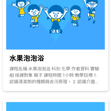
香皂的製作過程與特性。 製作過程: 特性: ● 不
會對環境造成污染負擔。 ● 手工香皂的天然配
方，對肌膚零負擔。 ● 皂化後含有的甘油成
分，可以滋潤肌膚。 ● 不刺激皮膚。 2. 觀察實
驗室所製作之手工香皂，了解手工皂與合成皂
的不同。 三、 操作活動(30分鐘) 1. 手工香皂製
作(因為活動對象與時間關係，本活動簡化以皂
基讓大家體驗手工香皂製作。) 器材：皂基3
水果泡泡浴
片、乾燥花瓣少許、水溶性色素1滴、香精油1
滴、模具1組、攪拌用具(竹棒or木棒)1個、鐵
課程名稱 水果泡泡浴 科別 化學 作者資料 實驗
尺1支、切割墊板1個、耐熱容器1個、湯勺1
組 授課對象 親子 課程時間 1小時 教學目標 1.
支、加熱器具(電磁爐)。 操作步驟： (1) 將皂基
認識清潔劑的種類與去污原理。 2. 認識介面活
依模型大小、數量比例切成小塊狀，縮短加熱
性劑的功能。 3. 正確的使用實驗器材(量筒、滴
融解時間，加入耐熱容器中。 (2) 將皂基隔水
管)製作水果泡泡浴。 課程簡介 認識清潔的原
加熱，待皂基融成液體狀。 (3) 在模內加入乾
理，瞭解起泡劑的作用，並學習調和起泡劑的
燥花瓣，倒入溶化的皂基。 (4) 加入色素及精
比例，動手作出屬於自己的沐浴乳。 教學流程
油，在冷卻凝固前迅速攪拌均勻。 (5) 將混合