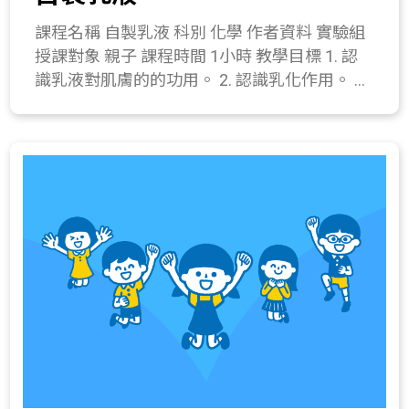
否牢固。 (2) 疊合兩支9公分筷子，將一端纏繞
的現象。 422-3b.知道動物可用聲音傳遞各種訊
課程名稱 自製乳液 科別 化學 作者資料 實驗組
張成V字型。 (3) 用橡皮筋將槍把固定於槍身的
息。 422-4a.知道利用超聲波可作測量。 422-
授課對象 親子 課程時間 1小時 教學目標 1. 認
尾端。 (4) 將一支9公分的筷子作為「板機擊發
1c.製作通話筒，傳送聲音。 411-4a.實際製作
識乳液對肌膚的的功用。 2. 認識乳化作用。 3.
柱」向手把方向傾斜，橡皮筋不可纏繞過緊否
一個成品模型。
製作乳液。 課程簡介 認識乳化現象，製作不一
則就無法扣板機了。 (5) 將3公分筷子綁緊於槍
樣的乳液，並瞭解不同成份對於肌膚保養的功
身前端，並將6公分筷子綁緊於槍把前端與板機
效，動手作出最適合自己的保養品。 教學流程
擊發柱後端。 (6) 完成。 2. 提醒學生安全注意
一、 引起動機(10分鐘) 分享大家使用乳液的時
事項。 3. 進行射擊活動。 四、 綜合活動(5分
機，再帶出乳液與皮膚保溼的關係。 二、 發展
鐘) 1. 討論影響射程的主因。 2. 討論如何提高
活動(10分鐘) 1. 介紹乳液對於皮膚的功用。 2.
射擊準度。 所需材料或儀器 15公分長筷子兩
說明水與油無法互溶，但藉由乳化劑產生乳化
支、白木木條前端磨出凹槽一支(約12公分)、9
作用，使油與水互相混合均勻。 三、 操作活動
公分筷子三支、6公分短筷子一支、3公分短筷
(30分鐘) 自製乳液 器材：純水22毫升、橄欖油
子一支、橡皮筋數條。 關鍵字 虎克定律、橡皮
2.5毫升、乳化劑一茶匙、透明塑膠杯1個、攪
筋槍。 與教材的相關性 215-2a.知道物體受力
拌棒1支、塑膠滴管1支、量筒1支、抗菌劑數
的大小可由形變的程度得知(例如彈簧拉長、球
滴、精油數滴、色素數滴、寬口瓶1個。 操作
被壓扁)。 215-3e.察覺施力可使物體運動速度
步驟： (1) 在乾淨的塑膠杯內加2.5毫升橄欖
改變。 215-4l.探討物體受力時，運動量改變的