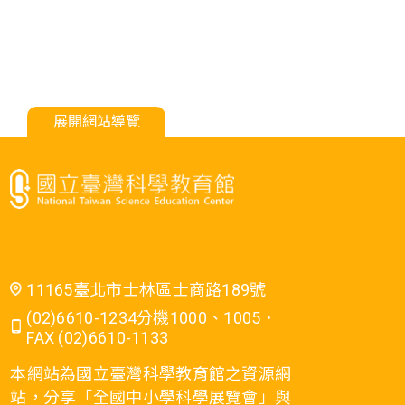
像會不會有所不同?今天所要討論的主題就是光
到最好殺菌的功效。 所需材料或儀器 95%藥用
的反射。 二、 發展活動(25分鐘) 1. 建立鏡子的
酒精52克、冰晶凝膠17克、茶樹精油1克、燒
特性:面鏡所成的像與物體大小相同，且兩者與
杯兩個(400ml、100ml)、 攪拌匙1支、電子秤1
鏡面的距離相等，但左右相反。 2. 用兩面鏡子
台、瓶子2個。 關鍵字 乾洗手 與教材的相關性
做出一個夾角，觀察角度改變時，鏡中所出現
121-1a.察覺物質各具不同特徵(如顏色、形狀、
的圖案數目變化。 3. 鏡子彎曲時，鏡中影像有
展開網站導覽
軟硬、氣味、粗細等)。 121-4b.探討物質性質
何變化。 三、 操作活動(15分鐘) 萬花哈哈筒製
改變的現象，將這些改變分成物理變化或化學
作 器材：壓克力圓筒一個、壓克力鏡片三片、
變化，並設法應用於日常生活中。 218-2a.察覺
鏡面隔熱紙一片、雙面膠一段。 操作步驟：
生活周遭某些物質的性質會改變。 420-4a.認識
(1) 把三片壓克力鏡塞入壓克力圓筒內固定。
以下各種人造材料的特性、簡單的製造過程及
(2) 將鏡面紙以雙面膠黏貼於於壓克力圓筒外
其在生活上的應用： (1)石化工業產品；(2)衣
圍。 四、 綜合活動(15分鐘) 1. 運用萬花筒觀察
料纖維(例如聚合物)；(3)常用木材製品； (4)常
所設計的圖案和透過眼睛直接觀看有什麼不一
用金屬製品；(5)玻璃與陶瓷；(6)新興的科技產
11165臺北市士林區士商路189號
樣；也可以轉動萬花筒觀察。 2. 將科教館變形
品。 411-4a.實際製作一個成品模型。
(02)6610-1234分機1000、1005．
圖平放於桌面，將萬花筒立於桌面，由筒側邊
FAX (02)6610-1133
之曲面鏡觀察科教館變形圖，你發現了什麼！
本網站為國立臺灣科學教育館之資源網
(網路搜尋關鍵字:歪像圖，可找到相關資源) 3.
站，分享「全國中小學科學展覽會」與
補充生活中鏡面或曲面鏡的應用。 所需材料或