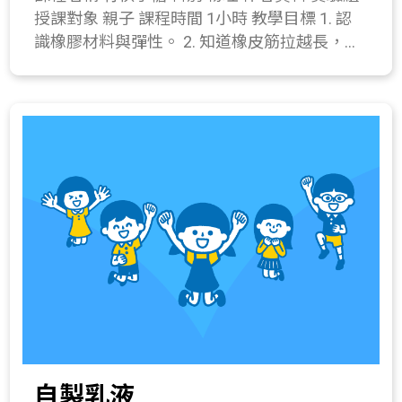
授課對象 親子 課程時間 1小時 教學目標 1. 認
以小段膠帶黏貼固定。 (3) 以裝置彈簧之塑膠
識橡膠材料與彈性。 2. 知道橡皮筋拉越長，彈
杯底部套入塑膠筒其中一端，微調筒徑大小使
力就越大。 3. 製作竹筷子槍。 課程簡介 製作
它可卡住塑膠杯並將它黏貼。 (4) 將兩塑膠杯
竹筷子槍的同時，讓大家瞭解橡皮筋的彈性特
底部以彈簧相連，並使兩塑膠杯分別卡在筒子
性，及透過操作及活動的安排，寓教於樂。 教
兩端開口。 (5) 完成製作。 2. 教導學生對塑膠
學流程 一、 引起動機(5分鐘) 1. 播放迴力鏢的
杯呼喊，不需要太大聲，就可以聽到奇妙的回
影片，觀察迴力鏢的運動軌跡。 2. 教師拋射自
音。 3. 可調整操作步驟(2)~(4)，只將兩塑膠杯
製迴力鏢，介紹接下來進行的活動。 二、 發展
底部以彈簧相連，讓學生對回音筒說話，調整
活動(15分鐘) 1. 介紹橡膠材料與彈性。 2. 橡膠
彈簧伸長長度，觀察回音效果之變化。 四、 綜
在日常生活中的應用。 3. 說明橡皮筋拉越長，
合活動(10分鐘) 1. 解釋回音筒原理。 2. 補充有
彈力就越大(虎克定律)。 三、 操作活動(35分
些場域並不希望有回音的產生，例如音樂廳，
鐘) 1. 竹筷子槍製作 器材：15公分長筷子兩
因此會設置許多吸音的材質，減少聲音的反
支、白木木條前端磨出凹槽一支(約12公分)、9
射。 所需材料或儀器 塑膠杯2個、A4塑膠片1
公分筷子三支、6公分短筷子一支、3公分短筷
張、長10公分彈簧1條、膠帶、鑿子。 關鍵字
子一支、橡皮筋數條。 操作步驟： (1) 用橡皮
聲音的介質、回音。 與教材的相關性 216-1a.
筋束緊兩支15公分筷子和白木木板前端洗凹槽
察覺物體發聲時，有在振動(例如說話、打
自製乳液
為槍身一端(束緊處約1公分)，並檢查橡皮筋是
鼓)。 216-4e.察覺波遇障礙物發生反射、折射