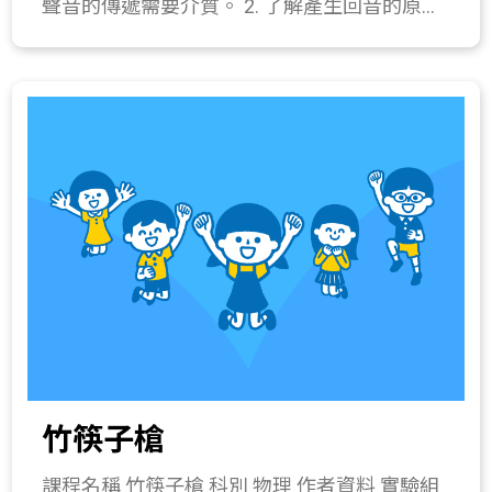
聲音的傳遞需要介質。 2. 了解產生回音的原
觀察紙卡平衡的情形，酌量增減調整兩端黏土
因，並知道生活中能夠產生回音的環境。 3. 製
的量使達到平衡。 (5) 確認鳥形紙卡已達到平
作回音筒。 課程簡介 認識回音的原理，聲音傳
衡後，將鳥形紙卡兩側翅膀塗上一層薄薄的膠
遞與介質的關係。 教學流程 一、 引起動機(5分
水，再將兩張紙卡對齊黏貼緊密。 (6) 將鳥形
鐘) 請同學分享曾經在那些地方有聽過回音，並
紙卡嘴部牙籤突出處放置在平衡底座頂端。 2.
提出想法:這些地方有什麼共同的條件。 二、
從操作調整過程中，可反覆複習重心與支點間
發展活動(20分鐘) 1. 說明聲音的產生是因為物
平衡的概念。 四、 綜合活動(10分鐘) 討論製作
體的振動，聲音也可以讓某些物體振動，例如
過程中，使平衡鳥達到平衡的關鍵。 所需材料
對塑膠杯口說話，用手輕觸杯底，可以感受杯
或儀器 鳥型紙卡2張、牙籤1根、黏土、平衡底
底的振動。 2. 聲音的傳遞需要介質，例如空
座、膠水。 關鍵字 重心、平衡。 與教材的相
氣。配合真空保鮮罐演示當空氣消失時，聲音
關性 215-3b.實驗發現槓桿原理(例如利用翹翹
無法傳遞。 3. 介紹回音的原理，討論生活中有
板懸掛不等重的東西)。 215-4a.察覺力矩會改
些場域有可能產生回音。 三、 操作活動(25分
變物體的旋轉運動。 215-4b.知道達到平衡的物
鐘) 1. 回聲筒製作 器材：塑膠杯2個、A4塑膠片
體所受合力為零、合力矩為零。 215-4c.瞭解槓
1張、長10公分彈簧1條、膠帶、鑿子。 操作步
桿原理是力矩作用的結果。 223-3a.知道重量就
竹筷子槍
驟： (1) 將塑膠杯中央鑽洞，擇一塑膠杯將彈
是物體所受到的重力，重力會使物體落下。
簧卡入杯底部小洞。(*使用鑿子時請特別注意
411-4a.實際製作一個成品模型。
課程名稱 竹筷子槍 科別 物理 作者資料 實驗組
安全!) (2) 將塑膠片捲成筒狀重疊約5mm，中段