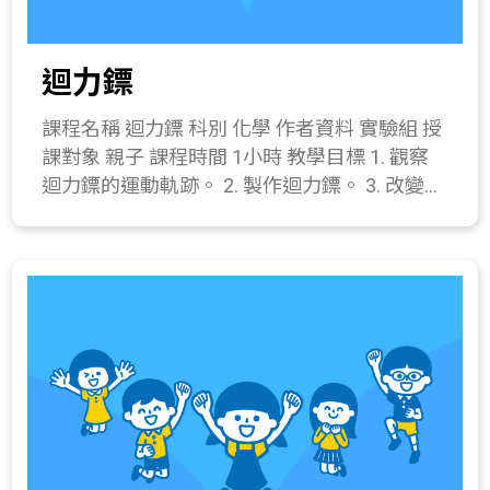
把、飽和食鹽水一杯、塑膠盒。 操作步驟：
下各種人造材料的特性、簡單的製造過程及其
(1) 以剪刀將餐巾紙分成四等份。 (2) 將電線繞
在生活上的應用： (1)石化工業產品；(2)衣料
迴力鏢
過迴紋針並轉緊。 (3) 用迴紋針夾住兩片鋁
纖維(例如聚合物)；(3)常用木材製品； (4)常用
片。 (4) 取其中一片餐巾紙沾濕飽和食鹽水，
金屬製品；(5)玻璃與陶瓷；(6)新興的科技產
課程名稱 迴力鏢 科別 化學 作者資料 實驗組 授
能滴水即可放入盒中。 (5) 再放入一片有夾迴
品。 411-4a.實際製作一個成品模型。
課對象 親子 課程時間 1小時 教學目標 1. 觀察
紋針的鋁片，鋪上一層活性炭，將鋁片覆蓋 (份
迴力鏢的運動軌跡。 2. 製作迴力鏢。 3. 改變迴
量約為1/3)。 (6) 先疊上另一張沾濕飽和水溶液
力鏢型式，比較彼此運動狀態的差異。 課程簡
的餐巾紙，再放上沒有夾迴紋針的鋁片，並鋪
介 介紹 教學流程 一、 引起動機(10分鐘) 1. 播
一層活性炭。重複此步驟一次。 (7) 先疊上一
放迴力鏢的影片，觀察迴力鏢的運動軌跡。 2.
片沾濕餐巾紙，放上最後一片夾著迴紋針的鋁
教師拋射自製迴力鏢，介紹接下來進行的活
片，即完成。 四、 綜合活動(10分鐘) 1. 拿起空
動。 二、 發展活動(10分鐘) 1. 介紹迴力鏢的歷
氣電池盒組，以大拇指用力擠壓鋁片及內容
史。 2. 展示迴力鏢的型式與原理講解。 三、
物，測試燈泡能否發亮，並討論。 2. 與學生討
操作活動(30分鐘) 1. 迴力鏢製作 器材：迴力鏢
論空氣電池沒電時，如何利用家裡的材料製作
葉片 3片、釘書機(針)、電線膠帶。 操作步
新的電池。 3. 電池回收的重要。 所需材料或儀
驟： (1) 將兩張迴力鏢葉片組合成如圖，注意
器 鋁片4片、餐巾紙一張、燈泡組、活性炭
夾角盡量對準格線。 (2) 第三片迴力鏢葉片同
(50~100克)、迴紋針2支、剪刀一把、飽和食