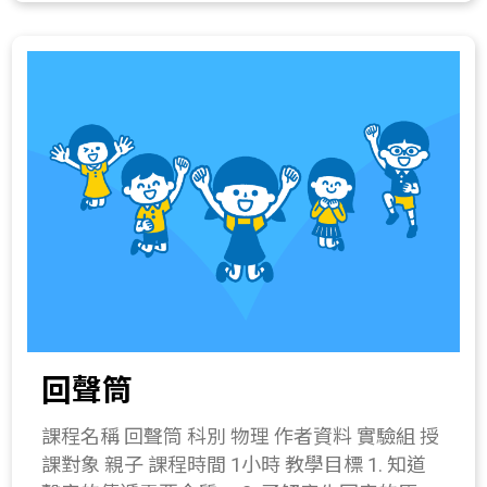
簡介 說明何謂重心，讓學生了解力的平衡現
調整塑膠片吸管位置，頂住氣球薄膜。 四、 綜
象。 教學流程 一、 引起動機(5分鐘) 1. 請問同
合活動(20分鐘) 1. 讓學生吹加油汽笛，並用手
學提到平衡，會連想到那些? 2. 最後要連結到
輕觸氣球皮，感受氣球皮的振動。 2. 將一支筆
翹翹板。 二、 發展活動(15分鐘) 1. 以翹翹板作
放於管狀塑膠片拉動，觀察聲音音調的高低變
為例子，討論翹翹板平衡的方法(兩邊一樣重、
化。 所需材料或儀器 氣球薄膜一片、B5投影片
移動兩邊物體的位置、移動支撐點)。 2. 討論重
一片、塑膠罐一個(或養樂多罐)、橡皮筋一
心與支點的關係。 3. 總結重心可以視為物體重
條、剪刀、膠帶。 關鍵字 聲音的振動、聲音的
量集中點，當重心在支點上時，較能達到平
三要素。 與教材的相關性 216-1a.察覺物體發
衡。 三、 操作活動(30分鐘) 1. 平衡鳥製作 器
聲時，有在振動(例如說話、打鼓)。 2161b.察
材：鳥型紙卡2張、牙籤1根、黏土、平衡底
覺聲音藉物質傳播(例如拉緊的線、水管等)。
座、膠水。 操作步驟： (1) 將2張鳥形紙卡由頭
216-3b.探討樂器的調節與其發音的改變。 216-
部對稱展開，並將其中一面中心塗上黏膠或貼
4a.知道聲音可由音量、音調及音色來描述。
雙面膠，預備固定牙籤。 (2) 將牙籤黏貼在上
411-4a.實際製作一個成品模型。
回聲筒
述鳥形指模中心，牙籤尖端對齊鳥嘴，並將兩
張鳥形紙卡重疊固定牙籤。 (3) 取2小塊大小差
課程名稱 回聲筒 科別 物理 作者資料 實驗組 授
不多的黏土搓揉成圓形或橢圓形，黏貼在翅膀
課對象 親子 課程時間 1小時 教學目標 1. 知道
頂端。 (4) 將鳥嘴尖端置放在平衡底座頂端，