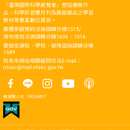
「臺灣國際科學展覽會」歷屆優勝作
儀器 壓克力圓筒一個、壓克力鏡片三片、鏡面
品、科學研習雙月刊及展館展品之學習
隔熱紙一片、雙面膠一段。 關鍵字 鏡子的反
教材等豐富數位資源。
射、萬花筒、哈哈鏡。 與教材的相關性 216-
1d.察覺光的直進傳播，若遇阻礙形成影子。
團體參觀預約洽詢請轉分機1515/
216-1e.察覺光的反射有一定的方向。 216-3a.
場地使用洽詢請轉分機1606、1516
觀察照光與成像(例如光滑平面反射、聚光及透
實驗室課程、學程、營隊諮詢請轉分機
鏡放大效果等)。 216-4g.探討面鏡、透鏡成像
1689
的現象。 411-4a.實際製作一個成品模型。
如有本網站相關疑問可洽E-mail：
ntsec@mail.ntsec.gov.tw
總瀏覽人次 :
74266807