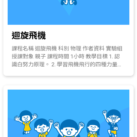
樣按照格線相嵌。 (3) 組合後使用釘書機在中
鹽水一杯、塑膠盒。 關鍵字 空氣電池、電化
心釘牢。 2. 指導學生投擲技巧與安全事宜後讓
學、伏打電池。 與教材的相關性 218-2a.察覺
學生丟射。 3. 在迴力鏢葉片邊緣纏繞電線膠
生活周遭某些物質的性質會改變。 222-2a.利用
帶，比較運動狀態有何不同。 四、 綜合活動
電線、電池或金屬物質接成通路，可使燈泡發
迴旋飛機
(10分鐘) 討論不同型式迴力鏢的運動情形。 (1)
光、馬達轉動。 224-3c.經由實驗發現有些水溶
纏繞絕緣膠帶有何功用? (2) 用不同角度射出，
液可以導電，有些則不能導電。 224-4b.能瞭解
課程名稱 迴旋飛機 科別 物理 作者資料 實驗組
路徑一樣嗎? 所需材料或儀器 迴力鏢葉片 3
溶液是由溶質與溶劑所組成，以及濃度的意義
授課對象 親子 課程時間 1小時 教學目標 1. 認
片、釘書機(針)、電線膠帶。 關鍵字 迴力鏢、
與日常生活的應用，並藉由實驗瞭解飽和溶液
識白努力原理。 2. 學習飛機飛行的四種力量。
白努力原理 與教材的相關性 215-1b.察覺風、
的意義與配製。 225-4f.認識化學電池的使用方
3. 製作迴旋飛機。 課程簡介 認識飛機如何在天
水及手的推力，可使物體運動起來。 215-4a.察
式(包括充電與放電)。 411-4a.實際製作一個成
空飛行與如何利用氣流迴轉。 教學流程 一、
覺力矩會改變物體的旋轉運動。 215-4g.察覺壓
品模型。 421-2d.利用電線、電池接成通路驅動
引起動機(5分鐘) 1. 教師拋射迴旋飛機，引起學
力差能產生流體的運動。 215-4n. 知道物體的
玩具馬達。 513-1a.體察日常生活中，節約能源
生注意。 2. 與大家討論飛機能夠飛行的原因。
質量決定其慣性大小。 411-4a.實際製作一個成
的重要。 520-2a.在適當時機，介紹科學家的研
二、 發展活動(10分鐘) 1. 介紹飛機飛行的四種
品模型。
究事蹟。 520-3b.在適當的教材上，介紹科學發
力量(升力和重力、推力與阻力)。 2. 配合紙片
現的過程以瞭解科學中實驗與理論間的關係。
吹氣演示，介紹白努力原理。 三、 操作活動
(20分鐘) 迴旋飛機製作 器材：16開1mm厚珍
珠板1張、飛機紙模、美工刀、螺帽2顆(直徑約