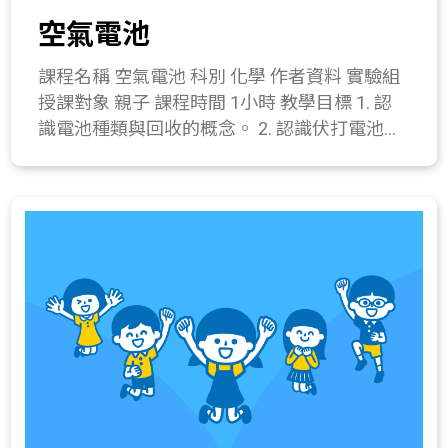
油、22毫升純水，觀察油水是否可以互溶。 (2)
現象。 420-2a.能舉例說明木材、塑膠、金屬、
空氣電池
添加1小茶匙乳化劑，並充分攪拌，即可觀察到
玻璃、陶瓷與衣料纖維等日常材料。 420-4a.認
乳化過程，最終油與水互相混合均勻。 (3) 添
識以下各種人造材料的特性、簡單的製造過程
課程名稱 空氣電池 科別 化學 作者資料 實驗組
加少許精油、喜歡的顏色及抗菌劑再攪拌均
及其在生活上的應用： (1)石化工業產品；(2)
授課對象 親子 課程時間 1小時 教學目標 1. 認
勻。 (4) 將攪拌均勻之乳液裝入寬口瓶內。 (5)
衣料纖維(例如聚合物)；(3)常用木材製品； (4)
識電池種類與回收的概念。 2. 認識伏打電池的
若有剩餘的乳液，可以立即使用。 (6) 在寬口
常用金屬製品；(5)玻璃與陶瓷；(6)新興的科技
由來。 3. 製作空氣電池。 課程簡介 說明電池
瓶上標明保存期限（兩週內用畢）。 四、 綜合
產品。 421-1a.利用空氣或水的流動製造水槍、
的起源、各式電池發電的原理，並自製空氣電
活動(10分鐘) 1. 補充適合作為乳液的油類。 2.
吹管(可參考選做)。 411-4a.實際製作一個成品
池。 教學流程 一、 引起動機(10分鐘) 1. 討論
問題討論。 所需材料或儀器 純水22毫升、橄欖
模型。
學生生活中使用電池的經驗與對電池的認識，
油2.5毫升、乳化劑一茶匙、透明塑膠杯1個、
例如充電電池、鹼性電池等等差異，並能提出
攪拌棒1支、塑膠滴管1支、量筒1支、抗菌劑
這些電池的特性。 2. 將上述分享歸納，開始進
數滴、精油數滴、色素數滴、寬口瓶1個。 關
行電池種類的教學。 二、 發展活動(15分鐘) 1.
鍵字 乳化作用、乳液。 與教材的相關性 121-
電池種類的教學。 2. 伏打電池的發明故事與講
1a.察覺物質各具不同特徵(如顏色、形狀、軟
授伏打電池的組成。 3. 說明伏打電池與空氣電
硬、氣味、粗細等)。 121-4b.探討物質性質改
池的共通特性。 三、 操作活動(25分鐘) 空氣電
變的現象，將這些改變分成物理變化或化學變
池製作 器材：鋁片4片、餐巾紙一張、燈泡
化，並設法應用於日常生活中。 218-2a.察覺生
組、活性炭(50~100克)、迴紋針2支、剪刀一
活周遭某些物質的性質會改變。 420-4a.認識以