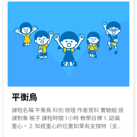
生，認識聲音的三大要素-音調、響度、音色。
適用對象。 2. 分享操作時的發現。 所需材料或
例如香料、色素。 512 4c.知道清潔生產的方法
教學流程 一、 引起動機(10分鐘) 1. 分享看球賽
儀器 純水20ml、塑膠杯1個、攪拌棒1支、量筒
及例子。 411-4a.實際製作一個成品模型。
時，用來加油的汽笛，是如何產生出這麼大的
1個、滴管1支、精鹽少許、弱酸性起泡劑
聲音。 2. 還有哪些加油用的汽笛?它們共同的
4ml、椰子油起泡劑1ml、水溶性食用色素微
發聲方式為何? 二、 發展活動(20分鐘) 1. 透過
量、水果香精或植物精油微量。 關鍵字 界面活
音叉振動、鼓面上保麗龍球的振動等演示，介
性劑、起泡劑 與教材的相關性 121-1a.察覺物
紹聲音是由物體振動產生。 2. 介紹聲音的三要
質各具不同特徵(如顏色、形狀、軟硬、氣味、
素，並透過敲擊裝著不同水量的杯子，學習改
粗細等)。 121-4b.探討物質性質改變的現象，
變空氣柱的長短，可以產生不同高低的音調變
將這些改變分成物理變化或化學變化，並設法
化。 三、 操作活動(20分鐘) 加油汽笛製作 器
應用於日常生活中。 218-2a.察覺生活周遭某些
材：氣球薄膜一片、B5投影片一片、塑膠罐一
物質的性質會改變。 420-4a.認識以下各種人造
個(或養樂多罐)、橡皮筋一條、剪刀、膠帶。
材料的特性、簡單的製造過程及其在生活上的
平衡鳥
操作步驟： (1) 在罐子底部挖直徑約2公分的圓
應用： (1)石化工業產品；(2)衣料纖維(例如聚
洞。 (2) 在瓶身挖直徑約0.4公分的圓洞。 (3)
合物)；(3)常用木材製品； (4)常用金屬製品；
課程名稱 平衡鳥 科別 物理 作者資料 實驗組 授
氣球薄膜攤平包覆在塑膠罐口，以橡皮筋固
(5)玻璃與陶瓷；(6)新興的科技產品。 411-4a.
課對象 親子 課程時間 1小時 教學目標 1. 認識
定。 (4) 將塑膠片捲成吸管狀，置入塑膠罐底
實際製作一個成品模型。
重心。 2. 知道重心的位置如果有支撐物（支
部洞口，再以膠帶黏貼塑膠片兩端，使管徑固
點），較容易維持平衡。 3. 製作平衡鳥。 課程
定；注意塑膠吸管與底部洞口不可有縫。 (5)