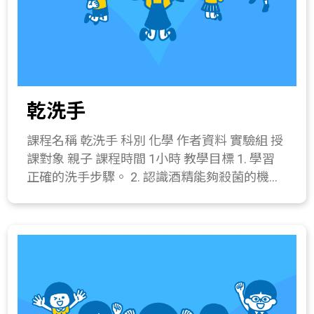
0.5公分)、保麗龍膠、膠帶。 操作步驟： (1) 將
珍珠板依飛機紙模形狀裁下。(詳閱附件) (2) 將
3片機身中有尾翼的機身夾在無尾翼的機身中
間，重疊在一起，並塗抹薄薄一層保利龍膠將3
片機身黏貼好。 (3) 取出大片的機翼，將有折
乾洗手
痕的一面朝下，可折出副翼的一邊朝後，對準
中心線，利用保利龍膠黏貼在約機身中央前的
課程名稱 乾洗手 科別 化學 作者資料 實驗組 授
上方凹槽處。 (4) 取出小片的尾翼，將有折痕
課對象 親子 課程時間 1小時 教學目標 1. 學習
的一面朝上，可折出升降舵的一邊朝後，對準
正確的洗手步驟。 2. 認識酒精能夠殺菌的機
中心線，利用保利龍膠黏貼在機身下方最尾
制。 3. 正確的使用實驗器材(燒杯、滴管、電子
端。 (5) 將螺帽置入機身兩側小孔，以膠帶包
秤)製作乾洗手。 課程簡介 推廣「乾洗手‧洗
覆，並將機頭以膠帶包覆，即完成自製迴旋飛
乾淨」，強調洗手的重要性，了解酒精消毒的
機。 四、 綜合活動(20分鐘) 1. 說明投擲迴旋飛
原理，自製乾洗手。 教學流程 一、 引起動機
機技巧後，讓學生自由飛行，並適時調整各個
(10分鐘) 1. 詢問大家平常有無養成勤洗手的習
舵的方向，觀察飛行路徑有何改變。 ※註：要
慣，是否知道正確的洗手方式；藉此教育正確
讓飛機迴旋，重點在於飛機出手發射時，機翼
的洗手觀念。 2. 在公共場合不方便洗手時，可
與水平面成垂直。如果迴旋效果不顯著，可嘗