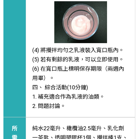
(4) 將攪拌均勻之乳液裝入寬口瓶內。
(5) 若有剩餘的乳液，可以立即使用。
(6) 在寬口瓶上標明保存期限（兩週內
用畢）。
四、 綜合活動(10分鐘)
1. 補充適合作為乳液的油類。
2. 問題討論。
所
純水22毫升、橄欖油2.5毫升、乳化劑
需
一茶匙、透明塑膠杯1個、攪拌棒1支、