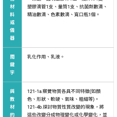
材
塑膠滴管1支、量筒1支、抗菌劑數滴、
料
精油數滴、色素數滴、寬口瓶1個。
或
儀
器
關
乳化作用、乳液。
鍵
字
與
121-1a.察覺物質各具不同特徵(如顏
教
色、形狀、軟硬、氣味、粗細等)。
材
121-4b.探討物質性質改變的現象，將
的
這些改變分成物理變化或化學變化，並