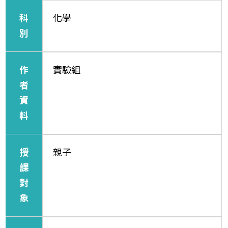
科
化學
別
作
實驗組
者
資
料
授
親子
課
對
象