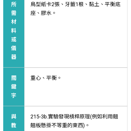
所
鳥型紙卡2張、牙籤1根、黏土、平衡底
需
座、膠水。
材
料
或
儀
器
關
重心、平衡。
鍵
字
與
215-3b.實驗發現槓桿原理(例如利用翹
教
翹板懸掛不等重的東西)。