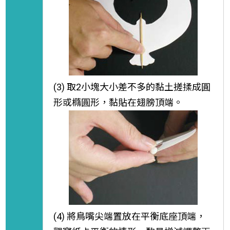
(3) 取2小塊大小差不多的黏土搓揉成圓
形或橢圓形，黏貼在翅膀頂端。
(4) 將鳥嘴尖端置放在平衡底座頂端，