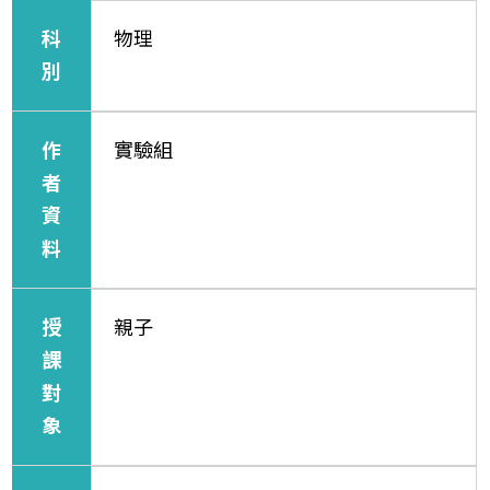
科
物理
別
作
實驗組
者
資
料
授
親子
課
對
象