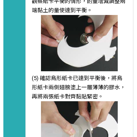
觀察紙卡平衡的情形，酌量增減調整兩
端黏土的量使達到平衡。
(5) 確認鳥形紙卡已達到平衡後，將鳥
形紙卡兩側翅膀塗上一層薄薄的膠水，
再將兩張紙卡對齊黏貼緊密。