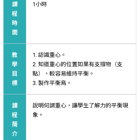
課
1小時
程
時
間
教
1. 認識重心。
學
2. 知道重心的位置如果有支撐物（支
目
點），較容易維持平衡。
標
3. 製作平衡鳥。
課
說明何謂重心，讓學生了解力的平衡現
程
象。
簡
介