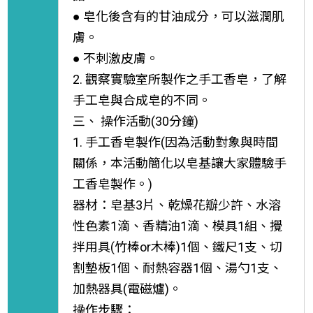
● 皂化後含有的甘油成分，可以滋潤肌
膚。
● 不刺激皮膚。
2. 觀察實驗室所製作之手工香皂，了解
手工皂與合成皂的不同。
三、 操作活動(30分鐘)
1. 手工香皂製作(因為活動對象與時間
關係，本活動簡化以皂基讓大家體驗手
工香皂製作。)
器材：皂基3片、乾燥花瓣少許、水溶
性色素1滴、香精油1滴、模具1組、攪
拌用具(竹棒or木棒)1個、鐵尺1支、切
割墊板1個、耐熱容器1個、湯勺1支、
加熱器具(電磁爐)。
操作步驟：