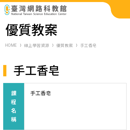
科展作品檢索
優質教案
科學研習月刊
HOME
線上學習資源
優質教案
手工香皂
線上教學資源
手工香皂
關於本站
網站導覽
課
手工香皂
程
名
稱