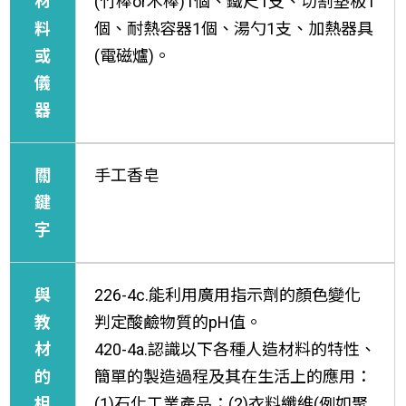
材
(竹棒or木棒)1個、鐵尺1支、切割墊板1
料
個、耐熱容器1個、湯勺1支、加熱器具
或
(電磁爐)。
儀
器
關
手工香皂
鍵
字
與
226-4c.能利用廣用指示劑的顏色變化
教
判定酸鹼物質的pH值。
材
420-4a.認識以下各種人造材料的特性、
的
簡單的製造過程及其在生活上的應用：
相
(1)石化工業產品；(2)衣料纖維(例如聚