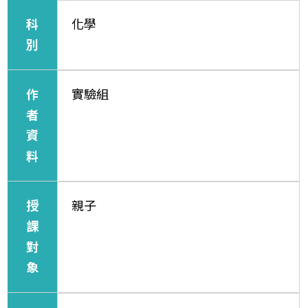
科
化學
別
作
實驗組
者
資
料
授
親子
課
對
象