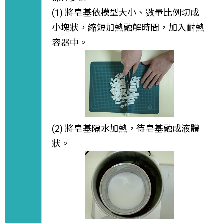
(1) 將皂基依模型大小、數量比例切成
小塊狀，縮短加熱融解時間，加入耐熱
容器中。
(2) 將皂基隔水加熱，待皂基融成液體
狀。