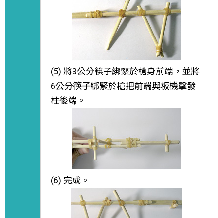
(5) 將3公分筷子綁緊於槍身前端，並將
6公分筷子綁緊於槍把前端與板機擊發
柱後端。
(6) 完成。