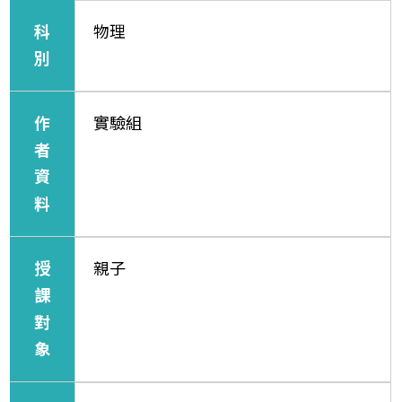
科
物理
別
作
實驗組
者
資
料
授
親子
課
對
象