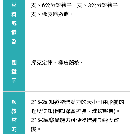
材
支、6公分短筷子一支、3公分短筷子一
料
支、橡皮筋數條。
或
儀
器
關
虎克定律、橡皮筋槍。
鍵
字
與
215-2a.知道物體受力的大小可由形變的
教
程度得知(例如彈簧拉長、球被壓扁)。
材
215-3e.察覺施力可使物體運動速度改
的
變。