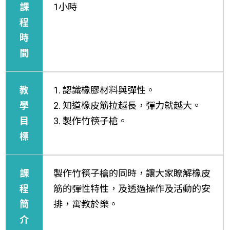
課
1小時
程
時
間
教
1. 認識橡膠材料與彈性。
學
2. 知道橡皮筋拉越長，彈力就越大。
目
3. 製作竹筷子槍。
標
課
製作竹筷子槍的同時，讓大家瞭解橡皮
程
筋的彈性特性，及透過操作及活動的安
簡
排，寓教於樂。
介