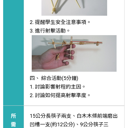
2. 提醒學生安全注意事項。
3. 進行射擊活動。
四、 綜合活動(5分鐘)
1. 討論影響射程的主因。
2. 討論如何提高射擊準度。
所
15公分長筷子兩支、白木木條前端磨出
需
凹槽一支(約12公分)、9公分筷子三