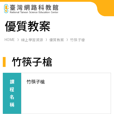
科展作品檢索
優質教案
科學研習月刊
HOME
線上學習資源
優質教案
竹筷子槍
線上教學資源
竹筷子槍
關於本站
網站導覽
課
竹筷子槍
程
名
稱