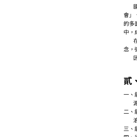
會」
的多
中，
念，
貳
一、
二、
三、