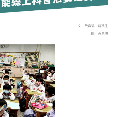
文／黃真瑱、蘇萬生
圖／黃真瑱