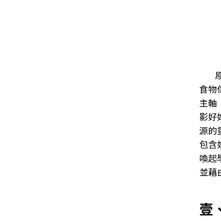
食物
主軸
影好
源的
包含
喚起
並藉
壹