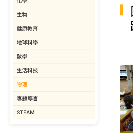
化學
生物
健康教育
地球科學
數學
生活科技
物理
專題導言
STEAM