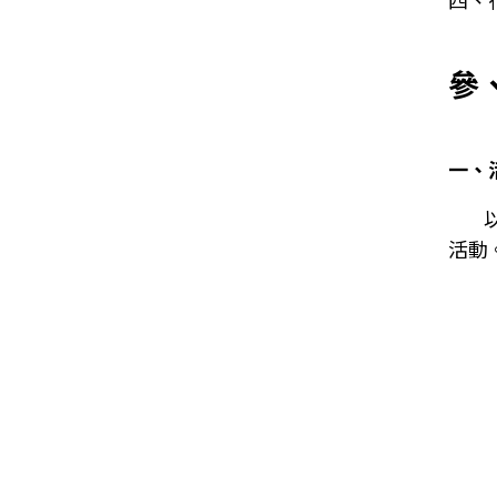
四、
參
一、
活動