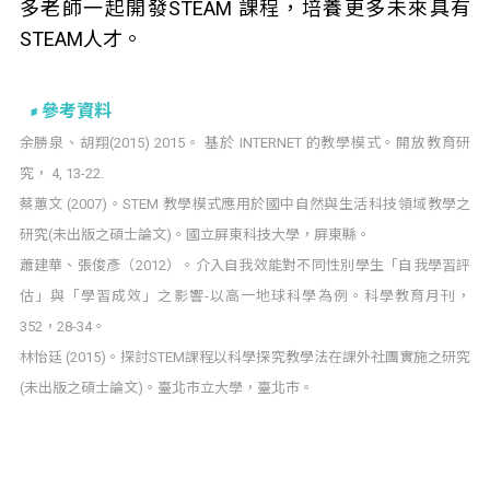
多老師一起開發STEAM 課程，培養更多未來具有
STEAM人才。
參考資料
余勝泉、胡翔(2015) 2015。 基於 INTERNET 的教學模式。開放教育研
究， 4, 13-22.
蔡蕙文 (2007)。STEM 教學模式應用於國中自然與生活科技領域教學之
研究(未出版之碩士論文)。國立屏東科技大學，屏東縣。
蕭建華、張俊彥（2012）。介入自我效能對不同性別學生「自我學習評
估」與「學習成效」之影響-以高一地球科學為例。科學教育月刊，
352，28-34。
林怡廷 (2015)。探討STEM課程以科學探究教學法在課外社團實施之研究
(未出版之碩士論文)。臺北市立大學，臺北市。