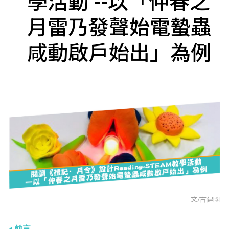
學活動 --以「仲春之
月雷乃發聲始電蟄蟲
咸動啟戶始出」為例
文/古建國
前言