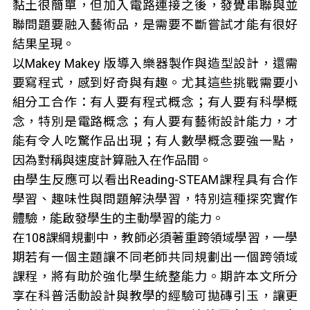
黏土很簡單，但加入電路連接之後，發覺串聯與並
聯問題要融入藝術品，是需要不斷嘗試才能有很好
結果呈現。
以Makey Makey 版導入樂器製作與造型設計，還需
要寫程式，感到好奇與有趣。尤其這些挑戰需要小
組分工合作：有人要有程式概念；有人要有科學概
念，特別是電路概念；有人要有藝術設計能力，才
能有令人吃驚作品出現；有人數學概念要強一點，
因為對稱與速度計算融入在作品間。
由學生反應可以看出Reading-STEAM課程具有合作
學習、趣味性與問題解決學習，特別這種探究實作
體驗，能啟發學生的主動學習的能力。
在108課綱規劃中，教師必須著重跨領域學習，一學
期若有一個主題讓不同老師共同規劃出一個跨領域
課程，將有助於強化學生統整能力。期許本文所分
享在科普活動設計與教學的經驗可拋磚引玉，讓更