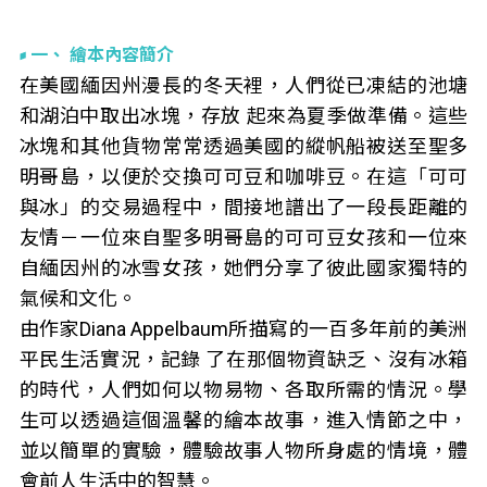
一、 繪本內容簡介
在美國緬因州漫長的冬天裡，人們從已凍結的池塘
和湖泊中取出冰塊，存放 起來為夏季做準備。這些
冰塊和其他貨物常常透過美國的縱帆船被送至聖多
明哥島，以便於交換可可豆和咖啡豆。在這「可可
與冰」的交易過程中，間接地譜出了一段長距離的
友情－一位來自聖多明哥島的可可豆女孩和一位來
自緬因州的冰雪女孩，她們分享了彼此國家獨特的
氣候和文化。
由作家Diana Appelbaum所描寫的一百多年前的美洲
平民生活實況，記錄 了在那個物資缺乏、沒有冰箱
的時代，人們如何以物易物、各取所需的情況。學
生可以透過這個溫馨的繪本故事，進入情節之中，
並以簡單的實驗，體驗故事人物所身處的情境，體
會前人生活中的智慧。