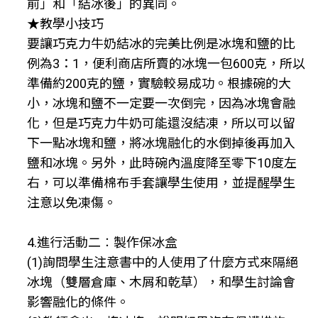
前」和「結冰後」的異同。
★教學小技巧
要讓巧克力牛奶結冰的完美比例是冰塊和鹽的比
例為3：1，便利商店所賣的冰塊一包600克，所以
準備約200克的鹽，實驗較易成功。根據碗的大
小，冰塊和鹽不一定要一次倒完，因為冰塊會融
化，但是巧克力牛奶可能還沒結凍，所以可以留
下一點冰塊和鹽，將冰塊融化的水倒掉後再加入
鹽和冰塊。另外，此時碗內溫度降至零下10度左
右，可以準備棉布手套讓學生使用，並提醒學生
注意以免凍傷。
4.進行活動二︰製作保冰盒
(1)詢問學生注意書中的人使用了什麼方式來隔絕
冰塊（雙層倉庫、木屑和乾草），和學生討論會
影響融化的條件。