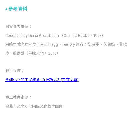
參考資料
教案參考來源︰
Cocoa Ice by Diana Appelbaum （Orchard Books，1997）
用繪本教兒童科學：Ann Flagg、Teri Ory 譯者：劉淑雯、朱凱鈺、黃雅
玲、歐蓓縈（華騰文化， 2013）
影片來源︰
全球化下的工民教育_血汗巧克力(中文字幕)
童工教案來源：
臺北市文化國小國際文化教學團隊