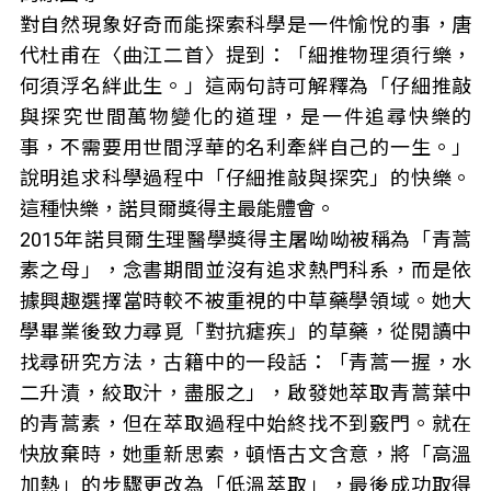
對自然現象好奇而能探索科學是一件愉悅的事，唐
代杜甫在〈曲江二首〉提到：「細推物理須行樂，
何須浮名絆此生。」這兩句詩可解釋為「仔細推敲
與探究世間萬物變化的道理，是一件追尋快樂的
事，不需要用世間浮華的名利牽絆自己的一生。」
說明追求科學過程中「仔細推敲與探究」的快樂。
這種快樂，諾貝爾獎得主最能體會。
2015年諾貝爾生理醫學獎得主屠呦呦被稱為「青蒿
素之母」，念書期間並沒有追求熱門科系，而是依
據興趣選擇當時較不被重視的中草藥學領域。她大
學畢業後致力尋覓「對抗瘧疾」的草藥，從閱讀中
找尋研究方法，古籍中的一段話：「青蒿一握，水
二升漬，絞取汁，盡服之」，啟發她萃取青蒿葉中
的青蒿素，但在萃取過程中始終找不到竅門。就在
快放棄時，她重新思索，頓悟古文含意，將「高溫
加熱」的步驟更改為「低溫萃取」，最後成功取得