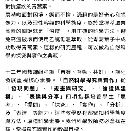
對抗瘧疾的青蒿素。
屠呦呦面對困境，鍥而不捨，憑藉的是好奇心和想
像力，以及理性客觀的科學態度，終於掌握萃取青
蒿素的關鍵就是「溫度」，用正確的科學方法，避
免高溫破壞而使用乙醚低溫萃取，從青蒿葉子中成
功取得青蒿素。這樣的研究歷程，可以做為自然科
學的探究與實作之典範。
十二年國教課綱強調「自發、互動、共好」，課程
發展重視核心素養。「
自然科學探究與實作
」從
「
發現問題
」、「
規畫與研究
」、「
論證與建
模
」、「
表達與分享
」四項指標培養學生「思
考」、「提問」、「探究」、「實作」、「分析」
及「表達」等能力，這些教學歷程都緊扣科學態度
與方法，厚植科學素養。我們科學教師務必念茲在
茲，掌握探究與實作的教學目標。