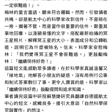
一定很難過！」。
梅林的童言童語，聽來符合邏輯。然而，引發讀者
共鳴，卻是航太中心的科學家收到信件，不是晾在
一旁，擱著不管，而是當作很重要的信件，鄭重其
事地回覆，以淺顯易懂的文字，搭配最新拍攝的冥
王星照片，解釋冥王星的大小、表面成分和公轉軌
道，說明它為什麼被除名。信末，科學家安慰梅
林：「我們覺得冥王星不會很難過。」更鼓勵梅
林：「繼續保持好奇！」
這篇短文能感動眾多讀者，在於科學家真誠溫馨又
「接地氣」地解答小朋友的疑惑，沒有用例行公事
和制式答案敷衍了事。更令人讚賞的是，科學家以
「繼續保持好奇」鼓勵提問和追求知識。
筆者讀完這篇中研院蘇慧婕研究員翻譯自德國航太
中心的短文，感觸良多，援引大意談「自然科學探
究與實作」的想法。