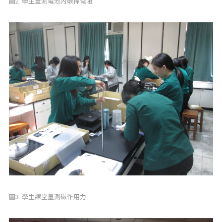
圖2. 學生量測電池內碳棒電阻
圖3. 學生課堂量測磁作用力