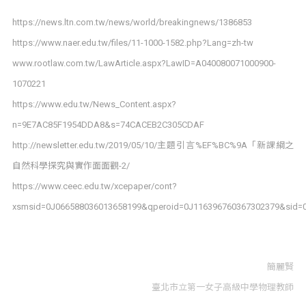
https://news.ltn.com.tw/news/world/breakingnews/1386853
https://www.naer.edu.tw/files/11-1000-1582.php?Lang=zh-tw
www.rootlaw.com.tw/LawArticle.aspx?LawID=A040080071000900-
1070221
https://www.edu.tw/News_Content.aspx?
n=9E7AC85F1954DDA8&s=74CACEB2C305CDAF
http://newsletter.edu.tw/2019/05/10/主題引言%EF%BC%9A「新課綱之
自然科學探究與實作面面觀-2/
https://www.ceec.edu.tw/xcepaper/cont?
xsmsid=0J066588036013658199&qperoid=0J116396760367302379&sid=
簡麗賢
臺北市立第一女子高級中學物理教師