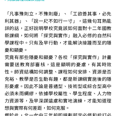
「凡事豫則立，不豫則廢」、「工欲善其事，必先
利其器」、「說一尺不如行一寸」，這幾句耳熟能
詳的話，正好說明學校究竟該如何面對十二年國教
新課綱，如何將「探究與實作」融入必修的自然科
學課程中。只有及早行動，才能解決接踵而至的隱
憂和顯憂。
究竟有那些隱憂和顯憂？各校「探究與實作」計畫
需要送教育部審核，這是顯明的憂慮，有其時效
性。師資結構如何調整、課程如何安排、資源是否
充裕、教學是否生動有趣，都是新課綱實施後的隱
形憂慮。因此不論是普通型、技術型或綜合型高中
必須未雨綢繆，依據學校屬性、學生程度、人力物
力資源等，及早深謀遠慮和實地演練，才能知道理
想與實際有何差距，如何克服。
鑑於此，北一女中三年前即規劃部定必修和校訂必