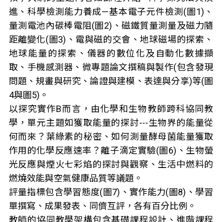
進、科學檢測能力養成—基本電子元件檢測(圖1)、
量測電池內碳棒電阻(圖2)、磁鐵質量測量及磁力隨
距離變化(圖3)、電與磁的交會、地球磁場的探索、
地球能量的探索、儀器的數位化及自動化數據擷
取、手機感測器、微專題論文撰稿與製作(包含發現
問題、規畫與研究、論證與建模、表達與分享)等(圖
4與圖5)。
以探究實作B而言，由化學和生物教師跨科協同教
學，單元主題如獲取能量的探討---生物界的能量從
何而來？葉綠素的秘密、如何測量酵母菌能量獲取
作用的化學反應速率？離子滴定實驗(圖6)、生物螢
光反應與煙火七彩焰的探討與觀察、生活中燃料的
燃燒效能與空氣健康品質等議題。
評量指標包含學習態度(圖7)、實作能力(圖8)、學習
單撰寫、成果發表、同儕互評，各有百分比例。
教師的協同教學架構包含基礎課程設計、進階課程