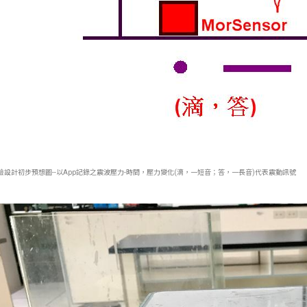
 實驗設計初步預想圖--以App記錄之震波壓力-時間，壓力變化(滴，一短音；答，一長音)代表震動訊號