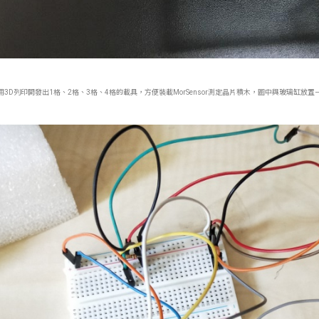
 利用3D列印開發出1格、2格、3格、4格的載具，方便裝載MorSensor測定晶片積木，圖中與玻璃缸放置一起