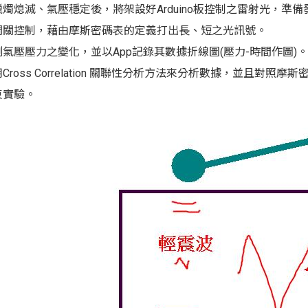
待蠟燭熄滅、氣壓穩定後，將架設好Arduino板控制之雷射光，準備發射
 以開關控制，藉由摩斯密碼表的定義打出長、短之光訊號。
觀測氣壓壓力之變化，並以App記錄其數據折線圖(壓力-時間作圖)。
利用Cross Correlation 關聯性分析方法來分析數據，並且對照摩
結束實驗。