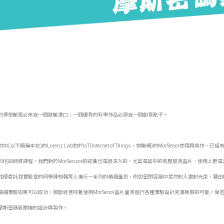
的夢想航程必來自一個啟航港口；一個優秀的科學作品必源自一個創意點子。
中(以下簡稱本校)的Lorenz Lab對於IoT(Internet of Things，物聯網)的MorSen
的培訓師資課程，我們對於MorSensor的認識也是很深入的，尤其是其中的氣壓感測晶片，使用上
我便委託我實驗室的同學陳柏翰等人進行一系列的精細量測，例如密閉容器中突然射入雷射光束，藉由瞬間
精細實驗如果可以成功，那麼就意味著使用MorSenor晶片量測進行各種實驗設計充滿無限的可能。
摩斯密碼氣壓機的設計與製作。