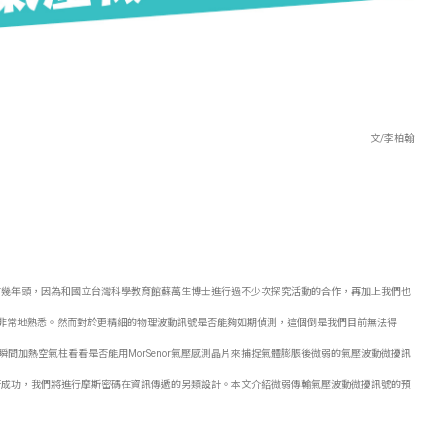
文/李柏翰
or使用與操作，已經有幾年頭，因為和國立台灣科學教育館蘇萬生博士進行過不少次探究活動的合作，再加上我們也
更是非常地熟悉。然而對於更精細的物理波動訊號是否能夠如期偵測，這個倒是我們目前無法得
加熱空氣柱看看是否能用MorSenor氣壓感測晶片來捕捉氣體膨脹後微弱的氣壓波動微擾訊
倘若成功，我們將進行摩斯密碼在資訊傳遞的另類設計。本文介紹微弱傳輸氣壓波動微擾訊號的預