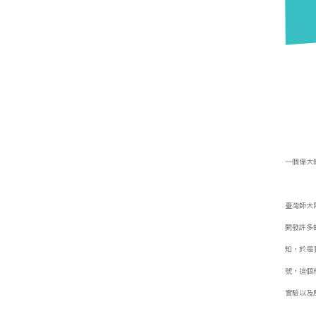
一個偉大
臺灣師大附
開發許多
知，於是
號，這個
實驗以及