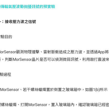
弱傳輸氣壓波動微擾訊號的預實驗
一：接收壓力波之信號
 實驗目的
orSensor觀測物理撞擊、雷射脈衝造成之壓力波，並透過App將
，判斷MorSensor晶片是否可以偵測微弱訊號，利用敲打震波
實驗過程
置MorSensor、若干螺絲蠟燭置於倒置之玻璃箱中，如圖1(
。
點燃螺絲蠟燭、打開MorSensor，置入玻璃箱內，確認玻璃箱已經