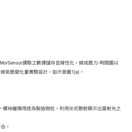
MorSensor讀取之數據儲存並線性化，做成壓力-時間圖以
來做氣壓變化量實驗設計，如示意圖1(a)。
b)所示。螺絲蠟燭用途為製造微粒，利用米式散射顯示出雷射光之
密合。