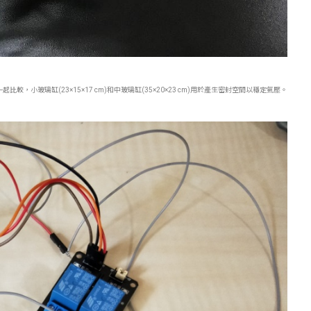
比較，小玻璃缸(23×15×17 cm)和中玻璃缸(35×20×23 cm)用於產生密封空間以穩定氣壓。