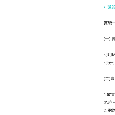
微
實驗
(一)
利用M
利分析
(二)
1.放
軌跡
2. 