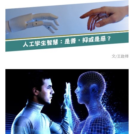
文/王啟樺