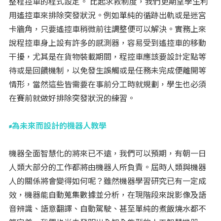
整程控車的程式設定。 比起求救制度，我們更期望學生利
用遙控車來排除突發狀況。例如單純的循跡出軌或是迷宮
卡牆角，只要遙控車稍微前往調整便可以解決。實務上來
說程控車身上設有許多的感測器，容易受到遙控車的移動
干擾，尤其是在貨物裝載期間，程控車應該要設計定點等
待或是回饋機制，以免發生誤觸或是任務未完成便離開等
情形，當然這些皆需要在事前分工時就規劃，學生也必須
在賽前就做好排除突發狀況的練習。
為未來而設計的機器人教學
機器全面智慧化的將來已不遠，我們可以預期，有朝一日
人類大部分的工作都將由機器人所負責。屆時人類與機器
人的關係將會變得如何呢？雖然機器學習研究已有一定成
效，機器能自動蒐集數據並分析，在現階段來說影像及語
音辨識、語意翻譯、自動駕駛、甚至單純的煮飯燒水都不