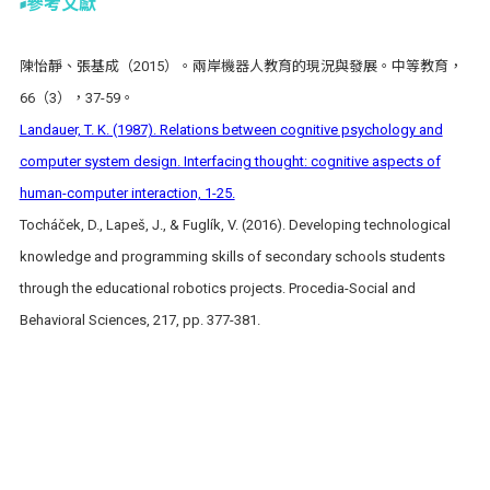
參考文獻
陳怡靜、張基成（2015）。兩岸機器人教育的現況與發展。中等教育，
66（3），37-59。
Landauer, T. K. (1987). Relations between cognitive psychology and
computer system design. Interfacing thought: cognitive aspects of
human-computer interaction, 1-25.
Tocháček, D., Lapeš, J., & Fuglík, V. (2016). Developing technological
knowledge and programming skills of secondary schools students
through the educational robotics projects. Procedia-Social and
Behavioral Sciences, 217, pp. 377-381.