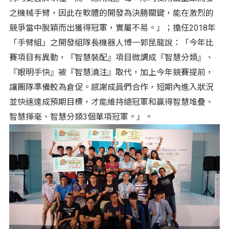
之機械手臂，因此在軟體的開發為決勝關鍵，能在激烈的
競爭當中脫穎而出獲得冠軍，實屬不易。」；擔任2018年
「手臂組」之開發組隊長機器人博一郭昆龍說：「今年比
賽項目有異動，『智慧裝配』項目微調成『智慧分類』、
『眼明手快』被『智慧澆注』取代，加上今年競賽提前，
讓團隊準備較為倉促。感謝成員們合作，短期內進入狀況
並快速達成預期目標，才能維持總冠軍和贏得智慧堆疊、
智慧揮毫、智慧分類3個單項冠軍。」。