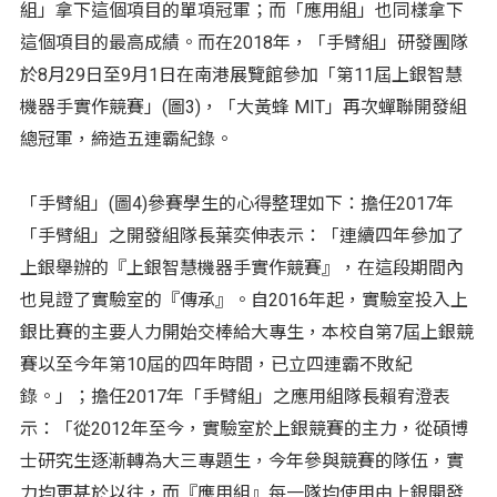
組」拿下這個項目的單項冠軍；而「應用組」也同樣拿下
這個項目的最高成績。而在2018年，「手臂組」研發團隊
於8月29日至9月1日在南港展覽館參加「第11屆上銀智慧
機器手實作競賽」(圖3)，「大黃蜂 MIT」再次蟬聯開發組
總冠軍，締造五連霸紀錄。
「手臂組」(圖4)參賽學生的心得整理如下：擔任2017年
「手臂組」之開發組隊長葉奕伸表示：「連續四年參加了
上銀舉辦的『上銀智慧機器手實作競賽』，在這段期間內
也見證了實驗室的『傳承』。自2016年起，實驗室投入上
銀比賽的主要人力開始交棒給大專生，本校自第7屆上銀競
賽以至今年第10屆的四年時間，已立四連霸不敗紀
錄。」；擔任2017年「手臂組」之應用組隊長賴宥澄表
示：「從2012年至今，實驗室於上銀競賽的主力，從碩博
士研究生逐漸轉為大三專題生，今年參與競賽的隊伍，實
力均更甚於以往，而『應用組』每一隊均使用由上銀開發