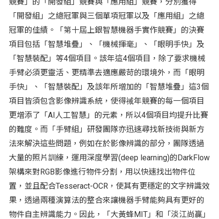
競賽」的「開發組」競賽與「應用組」競賽，分別獲得
「開發組」之總冠軍與三個單項冠軍以及「應用組」之總
冠軍的佳績。「第十屆上銀智慧機器手實作競賽」的決賽
項目包括「智慧堆疊」、「機械揮毫」、「眼明手快」及
「智慧裝配」等4個項目。該年這4個項目，除了要求機械
手臂必須更靈活、更精準去適應嚴苛的環境外，而「眼明
手快」、「智慧裝配」及該年所增加的「智慧堆疊」這3個
項目皆須包含影像辨識系統，使得祴年競賽的每一個項目
更增添了「AI人工智慧」的元素，所以4個項目均提升比賽
的難度。而「手臂組」研發團隊亦迅速尋找新技術與新方
法來解決這些問題，例如在於影像辨識的部分，團隊透過
大量的照片訓練，運用深度學習(deep learning)的DarkFlow
架構來對RGB影像進行物件分割，用以快速找出物件位
置，並且配合Tesseract-OCR，使其有更穩定的文字辨識效
果，透過兩種演算法的整合來讓機器手臂能夠具有更好的
物件自主辨識能力。因此，「大黃蜂MIT」和「淡江尚贏」