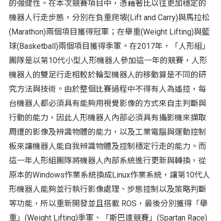
的強健性。在本次競賽項目中，憑藉著比以往更加穩定的
機器人行走步態，分別在負重爬坡(Lift and Carry)與馬拉松
(Marathon)兩個項目獲得冠軍；在舉重(Weight Lifting)與籃
球(Basketball)兩個項目獲得季軍。在2017年，「人形組」
團隊是以第10代小型人形機器人參加這一年的競賽，人形
機器人的雙足行走相較於輪型機器人的移動算是不同的研
究方法與技術。由於整個比賽過程中不得有人為遙控，每
台機器人都必須具有能夠用視覺影像的方式來自主判斷與
行動的能力，因此人形機器人內部必須具有攝影機來擷取
周遭的影像及辨識物體的能力，以及工業電腦與運動控制
板來讓機器人能自我辨識物體及控制穩定行走的能力。而
這一年人形組團隊將機器人內部系統進行更新與轉換，從
原本的Windows作業系統換成Linux作業系統，讓第10代人
形機器人能夠並行執行影像處理、步態控制以及策略判斷
等功能，所以重新開發並且搭載 ROS，最後分別獲得「舉
重」(Weight Lifting)季軍、「斯巴達競賽」(Spartan Race)