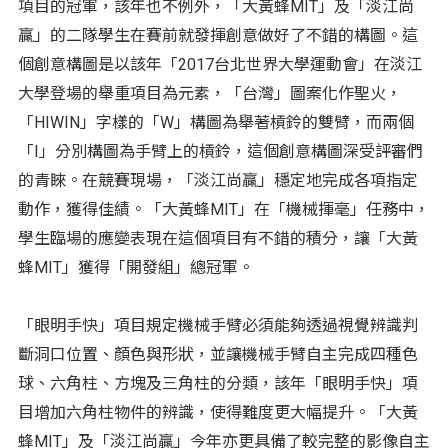
項目的冠軍，該年也不例外，「大黃蜂MIT」及「淡江尚
贏」的二隊學生在賽前就發揮創意做好了不錯的構圖。這
個創意構圖是以該年「2017台北世界大學運動會」在淡江
大學登場的舉重項目為元素，「台灣」圖案化作聖火，
「HIWIN」字樣的「W」構圖為舉著槓鈴的雙臂，而兩個
「I」分別構圖為手臂上的槓鈴，這個創意構圖深受評審們
的青睞。在競賽現場，「淡江尚贏」穩定地完成各項指定
動作，獲得佳績。「大黃蜂MIT」在「機械揮毫」任務中，
學生臨場的應變表現在這個項目有不錯的積分，讓「大黃
蜂MIT」獲得「開發組」總冠軍。
「眼明手快」項目規定機械手臂必須能夠透過視覺辨識判
斷洞口位置、顏色與形狀，並讓機械手臂自主完成四種色
球、六角柱、方塊及三角柱的分類，該年「眼明手快」項
目增加六角柱物件的辨識，使得難度更大幅提升。「大黃
蜂MIT」及「淡江尚贏」今年亦更具備了較完整的影像自主