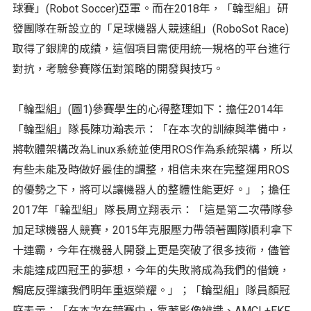
球賽」(Robot Soccer)亞軍。而在2018年，「輪型組」研
發團隊在新設立的「足球機器人競速組」(RoboSot Race)
取得了銀牌的成績，這個項目需使用統一規格的平台進行
對抗，考驗參賽隊伍對策略的開發與技巧。
「輪型組」(圖1)參賽學生的心得整理如下：擔任2014年
「輪型組」隊長陳功瀚表示：「在本次的訓練與準備中，
將軟體架構改為Linux系統並使用ROS作為系統架構，所以
有些未能及時做好最佳的調整，相信未來在完整運用ROS
的優勢之下，將可以讓機器人的整體性能更好。」；擔任
2017年「輪型組」隊長周立翔表示：「這是第二次帶隊參
加足球機器人競賽，2015年克服壓力帶領著團隊順利拿下
十連霸，今年在機器人開發上更是突破了很多技術，儘管
未能達成四冠王的夢想，今年的失敗將成為我們的借鏡，
觸底反彈讓我們明年重返榮耀。」；「輪型組」隊員顏冠
庭表示：「在本次在競賽中，靠著影像辨識、AMCL+EKF