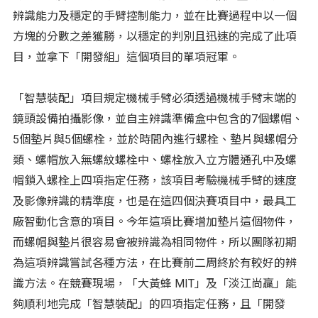
辨識能力及穩定的手臂控制能力，並在比賽過程中以一個
方塊的分數之差獲勝，以穩定的判別且迅速的完成了此項
目，並拿下「開發組」這個項目的單項冠軍。
「智慧裝配」項目規定機械手臂必須透過機械手臂末端的
鏡頭設備拍攝影像，並自主辨識準備盒中包含的7個螺帽、
5個墊片與5個螺栓，並於時間內進行螺栓、墊片與螺帽分
類、螺帽放入無螺紋螺栓中、螺栓放入立方體通孔中及螺
帽鎖入螺栓上四項指定任務，該項目考驗機械手臂的速度
及影像辨識的精準度，也是在這四個決賽項目中，最具工
廠智動化含意的項目。今年這項比賽增加墊片這個物件，
而螺帽與墊片很容易會被辨識為相同物件，所以團隊初期
為這項辨識嘗試各種方法，在比賽前二周終於有較好的辨
識方法。在競賽現場，「大黃蜂 MIT」及「淡江尚贏」能
夠順利地完成「智慧裝配」的四項指定任務，且「開發