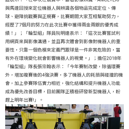
與馬達回授來定位機器人與辨識各個物品完成定位、傳
球、避障挑戰賽與正規賽，比賽期間大家互相幫助努力，
經歷了7個月的努力在此次比賽中獲得兩金兩銀的優秀成
績！」；「輪型組」隊員阮明達表示：「這次比賽嘗試利
用網頁來與影像溝通，並且再次體會到影像對機器人的重
要性，只靠一個色模來定義門跟球是一件非常危險的，當
有外在環境變化就會影響機器人的視覺。」；擔任2018年
「輪型組」隊長張宗翰表示：「今年賽制改變，除循環賽
外，增加複賽後的4強決賽，多了機器人的耗損與碰撞的機
會，加上參賽隊伍實力相近，強化結構和提升機器人功能
成為優先改善目標，目前團隊正積極研發新型機器人，盼
趕上明年出賽!」。