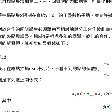
若目標點集增加第二、三、四象限的帶狀點集，則最小拍
將拍攝點集S限制在直線y = x上的正整數格子點，並允許
對於合作的團隊學生必須藉由互相討論與分工合作彼此磨
當的鼓勵與調整。楊&陳是相處多年的同學，彼此的合作
到的新發現，其初步結果概述如下：
若以
表示在原點拍攝n×n陣列時，所看不到的點的個數則
滿足下列遞迴關係式：
，其中