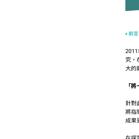
前言
20
究，
大的
「將
針對
將指
成果
在探