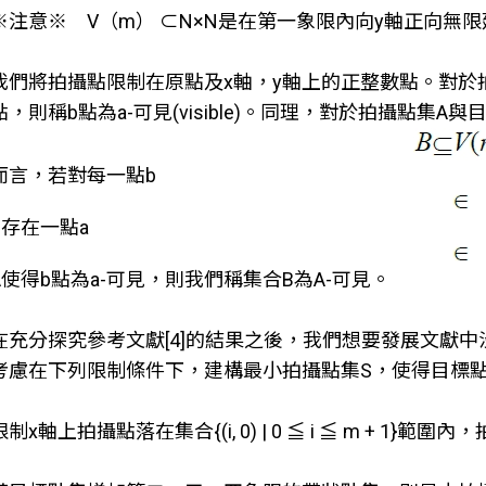
※注意※ V（m） ⊂N×N是在第一象限內向y軸正向無
我們將拍攝點限制在原點及x軸，y軸上的正整數點。對於拍
點，則稱b點為a-可見(visible)。同理，對於拍攝點集A與
而言，若對每一點b
B存在一點a
A使得b點為a-可見，則我們稱集合B為A-可見。
在充分探究參考文獻[4]的結果之後，我們想要發展文獻
考慮在下列限制條件下，建構最小拍攝點集S，使得目標點集
限制x軸上拍攝點落在集合{(i, 0) | 0 ≦ i ≦ m + 1