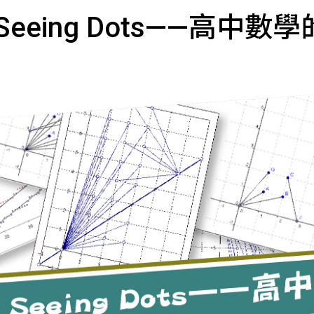
Seeing Dots——高中