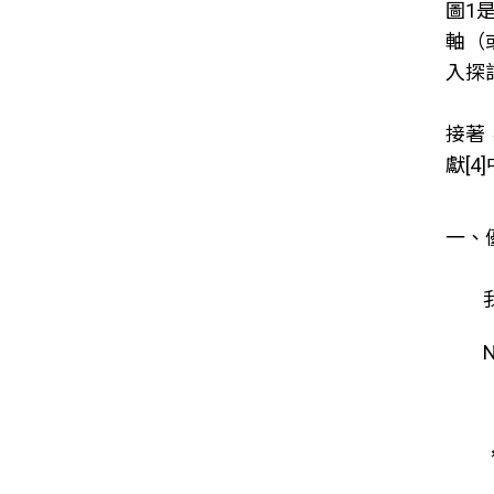
圖1
軸（
入探
接著
獻[
一、