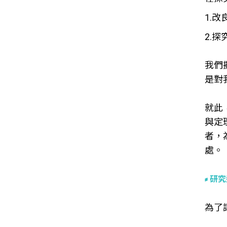
1.
2.
我們
是對
就此
與定
者，
處
研究
為了