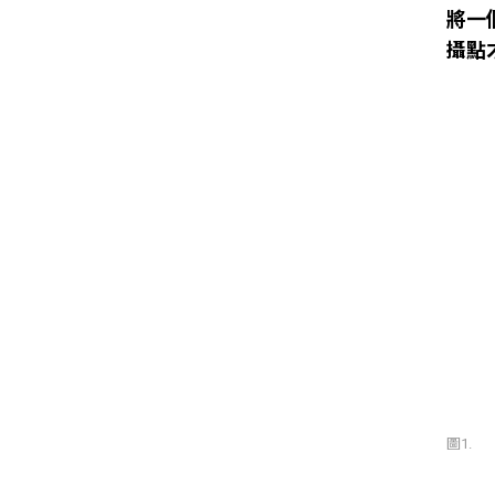
將一
攝點
圖1.