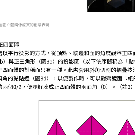
 柏拉圖立體鏡像虛實的創意表現
正四面體
若以平行投影的方式，從頂點、稜邊和面的角度觀察正四
3b）與正三角形（圖3c）的投影圖（以下依序簡稱為「
正四面體的對稱面只有一種。此處套用斜角切割的摺疊技法
斜角的黏貼邊（圖3d），以便製作時，可以對齊鏡面卡
的兩個θ/2，便剛好湊成正四面體的兩面角（θ）。（註3