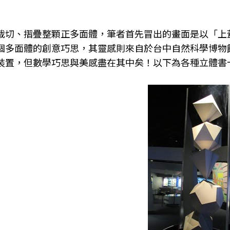
裁切、摺疊整顆正多面體，筆者首先冒出的畫面是以「上
個多面體的創意巧思，其靈感則來自於台中自然科學博物館
裝置，但數學巧思與美感盡在其中矣！以下為各種立體書