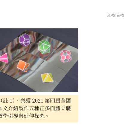
文/彭良禎