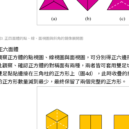
圖3. 正四面體的點、線、面視圖與斜角的鏡像展開圖
正六面體
觀察正方體的點視圖、線視圖與面視圖，可分別得正六邊形
此觀察、確認正方體的對稱面有兩種，兩者皆可套用雙足
雙足黏貼邊接在三角柱的正方形上（圖4d），此時收疊
的正方形數量減到最少，最終保留了兩個完整的正方形。