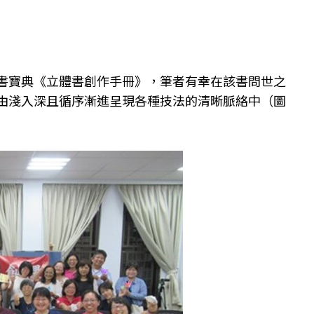
書寶典《立體書創作手冊》，筆者有幸在該書問世之
由淺入深且循序漸進呈現各種技法的清晰脈絡中（圖