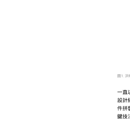
圖1.
一直
設計
件拼
鍵技