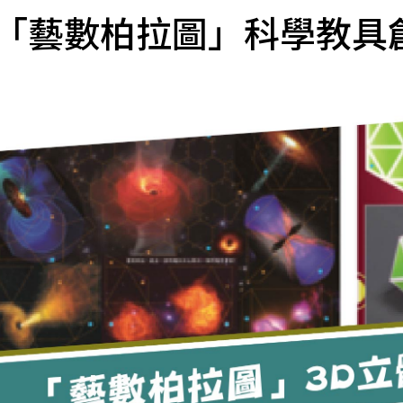
「藝數柏拉圖」科學教具