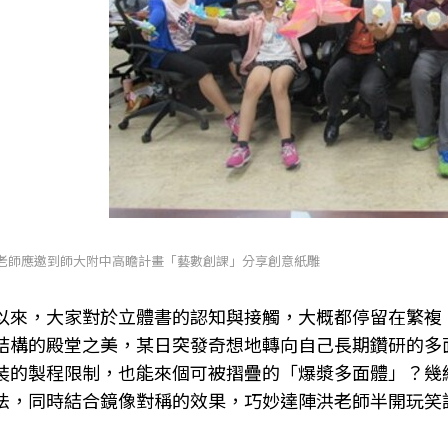
 洪老師應邀到師大附中高瞻計畫「藝數創課」分享創意紙雕
以來，大家對於立體書的認知與接觸，大概都停留在繁複
結構的殿堂之美，某日突發奇想地轉向自己長期鑽研的多
裝的製程限制，也能來個可被摺疊的「爆漿多面體」？幾
法，同時結合鏡像對稱的效果，巧妙達陣洪老師半開玩笑