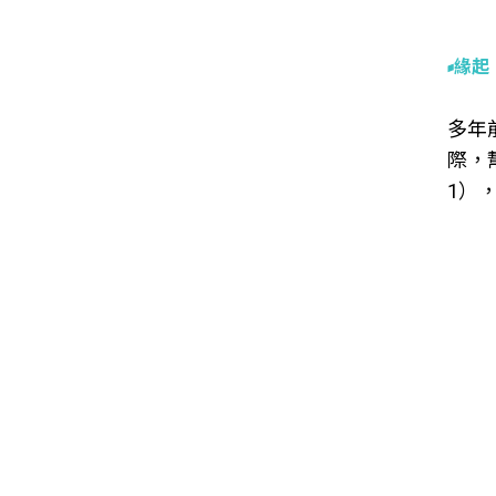
緣起
多年
際，
1）