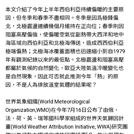
本文介紹了今年上半年西伯利亞持續偏暖的主要原
因，但冬季和春季不盡相同。冬季是因爲極鋒偏
北，北極震盪連續幾個月維持在正向位；春季則因
阻塞高壓偏強，使偏暖空氣從副熱帶大西洋和地中
海區域向西伯利亞和北極海傳送，造成西西伯利亞
極端偏熱；北極海冰覆蓋面積也迅速縮小到自1979
年有觀測紀錄以來的最低點。北極震盪和阻塞高壓
都屬於氣候的自然變化，歐亞大陸氣溫冷暖變化也
是自然現象，因此可否就此推測今年「熱」的原
因，不是人為排放溫室氣體的結果呢？
世界氣象組織(World Meteorological
Organization,WMO)在今年7月16日公布了由俄、
法、荷、英、瑞等國科學家組成的世界天氣歸因計
畫(World Weather Attribution Initiative, WWA)研究團