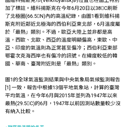
國維科揚斯克市(Verkhoyansk)的位置也在圖上特別
加了標註。維科揚斯克在今年6月20日以38C刷新
了北極圈(66.5N)內的高溫紀錄，由圖1看到維科揚
斯克附近鄰近北極海的西伯利亞東北部，6月溫度屬
於「最熱」類別。不過，歐亞大陸上並非都是高
溫，西歐、北歐、西亞的溫度明顯偏高，東歐、中
亞、印度的氣溫則為正常甚至偏冷；西伯利亞東部
鄂霍次克海西岸也有偏冷的訊號。在緯度較低的韓
國、華南、臺灣附近則是「最熱」類別。
圖1的全球氣溫監測結果與中央氣象局氣候監測報告
[1] 一致，報告中根據13個平地氣象站，計算的臺灣
平均氣溫，在今年6月與2015年並列為1947年以來
最熱(29.5C)的6月，1947年以前因測站數量較少沒
有納入比較。