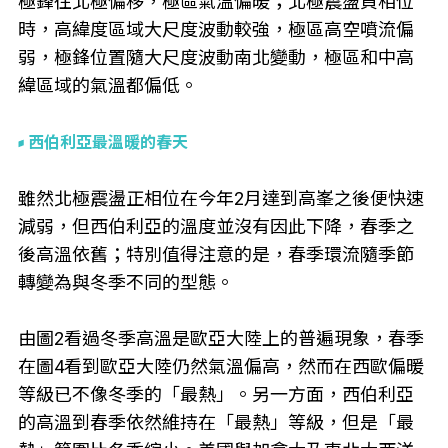
極鋒往北極偏移，極區氣溫偏暖；北極震盪負相位
時，高緯度區域大尺度波動較強，極區高空噴流偏
弱，極鋒位置隨大尺度波動南北變動，極區和中高
緯區域的氣溫都偏低。
西伯利亞最溫暖的春天
雖然北極震盪正相位在今年2月達到高峯之後便快速
減弱，但西伯利亞的溫度並沒有因此下降，春季之
後高溫依舊；特別值得注意的是，春季環流隨季節
轉變為與冬季不同的型態。
由圖2看過冬季高溫是歐亞大陸上的普遍現象，春季
在圖4看到歐亞大陸仍然氣溫偏高，然而在西歐偏暖
等級已不像冬季的「最熱」。另一方面，西伯利亞
的高溫到春季依然維持在「最熱」等級，但是「最