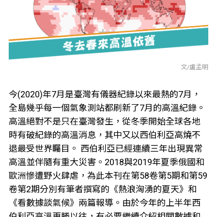
文/盧孟明
今(2020)年7月是臺灣有儀器紀錄以來最熱的7月，
全島幾乎每一個氣象測站都刷新了7月的高溫紀錄。
高溫絕對不是只在臺灣發生，從冬季開始全球各地
時有破紀錄的高溫消息，其中又以西伯利亞高燒不
退最受世界矚目。 西伯利亞已經連續三年出現異常
高溫並伴隨有重大災害。2018與2019年夏季俄國和
歐洲慘遭野火肆虐，為此本刊在第58卷第5期和第59
卷第2期分別有筆者撰寫的《熱浪洶湧的夏天》和
《看數據談氣候》兩篇報導。由於今年的上半年西
伯利亞高溫更勝以往，有必要繼續介紹相關數據和