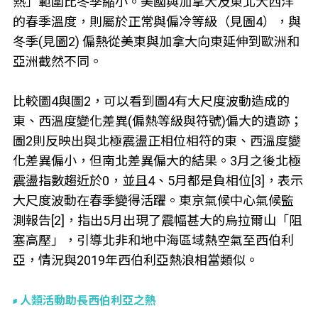
熱」範圍比冬季縮小。美國與加拿大及東北大西洋
的春季溫度，則屬於正常與偏冷等級（見圖4），與
冬季(見圖2) 偏熱從美東與加拿大向東延伸到歐洲和
亞洲截然不同。
比較圖4與圖2，可以看到圖4有大尺度波動造成的
東、西溫度變化差異(偏熱等級與符號)偏大的遺跡；
圖2則反映出與北極震盪正相位相符的東、西溫度變
化差異偏小，但南北差異偏大的結果。3月之後北極
震盪指數趨近於0，並且4、5月都是負相位[3]，表示
大尺度波動在春季變得活躍。東京氣候中心氣候監
測報告[2]，指出5月出現了震幅甚大的烏拉爾山「阻
塞高壓」，引導北非和地中海區域熱空氣至西伯利
亞，情況與2019年西伯利亞熱浪相當類似。
人類活動助長西伯利亞之熱