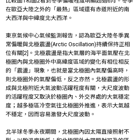
比較圖1和圖2看到冬季偏暖程度明顯超過6月。冬季
在歐亞大陸之外的「最熱」區域還有赤道附近的南
大西洋與中緯度北大西洋。
東京氣候中心氣候監測報告，認為歐亞大陸冬季異
常偏暖與北極震盪(Arctic Oscillation)持續保持正相
位有關[2]。北極震盪是指大氣層的海平面氣壓在北
極圈內與北極圈外中高緯度區域的變化有相位相反
的「震盪」現象，也就是當北極圈內氣壓偏高時，
則北極圈外的氣壓偏低，反之亦然。北極震盪的形
成與北極附近大氣波動活躍程度有關，大尺度波動
的活躍程度又取決於極圈內、外交界處的大氣穩定
度；越多極區冷空氣往北極圈外推進，表示大氣越
不穩定，因而容易激發大尺度波動。
北半球冬季永夜期間，北極圈內因太陽直接照射不