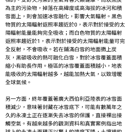
為主的污染物，掉落在高緯度或高海拔的冰河和積
雪面上，則會加速冰雪融化，影響大氣輻射。黑色
物質的太陽輻射返照率趨近於0，表示對於接受的太
陽輻射能量能夠完全吸收；而白色物質的太陽輻射
返照率趨近於1，表示對於接受的太陽輻射能量可完
全反射，不會吸收。若在鋪滿白雪的地面撒上炭
灰，黑碳吸收的熱可融化白雪，對於冰雪覆蓋面積
縮小有助長作用。極區的冰雪覆蓋面積越小，地表
能吸收的太陽輻射越多，越能加熱大氣，以致增暖
全球氣候。
另一方面，終年覆蓋著廣大西伯利亞陸表的冰雪面
積減少，意味著封藏在冰雪底下，可能有數萬年之
久的永凍土正在逐漸失去冰雪的保護，直接裸出接
觸空氣。有越來越多的觀測資料和真實案例指出地
球上的永凍土面積正以驚人的速度下降，土壤裡的