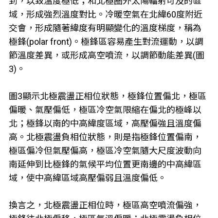
到，以致溫度極低；和北極圈外太陽輻射可及的區
域，形成強烈溫度對比。冷暖空氣在北緯60度附近
交會，形成隨著緯度有明顯變化的溫度梯度，稱為
極鋒(polar front)。極鋒區容易產生對流運動，以調
節溫度差異，或形成高空噴流，以調節動能差異(圖
3)。
圖3顯示北極震盪正相位狀態，極鋒位置偏北，極區
偏暖、氣壓偏低，極區冷空氣限縮在偏北的極峰以
北；極鋒以南的中高緯度區域，高壓偏強且溫度偏
高。北極震盪負相位狀態，則是指極鋒位置偏南，
極區偏冷但氣壓偏高，極區冷空氣隨大尺度波動向
南延伸到比極鋒的氣候平均位置更南邊的中高緯區
域，使中高緯區域高壓偏弱且溫度偏低。
換言之，北極震盪正相位時，極區高空噴流偏強，