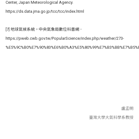
Center, Japan Meteorological Agency.
https://ds.data.jma.go.jp/tcc/tcc/index.html
[7] 地球氣候系統，中央氣象局數位科普網．
https://pweb.cwb.gov.tw/PopularScience/index.php/weather/273-
%E5%9C%B0%E7%90%83%E6%B0%A3%E5%80%99%E7%B3%BB%E7%B5%
盧孟明
臺灣大學大氣科學系教授