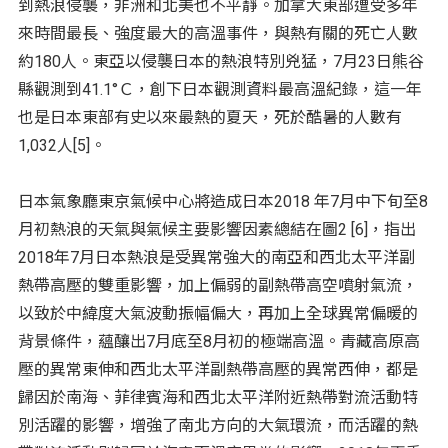
到熱浪侵襲，非洲和北美也不平靜。加拿大東部遭受多年
來時間最長、強度最大的高溫事件，與熱有關的死亡人數
約180人。東亞以侵襲日本的熱浪特別兇猛，7月23日熊谷
縣觀測到41.1°Ｃ，創下日本觀測資料最高溫紀錄，這一年
也是日本東部有史以來最熱的夏天，死於酷暑的人數有
1,032人[5]。
日本氣象廳東京氣候中心將造成日本2018 年7月中下旬至8
月初熱浪的天氣與氣候主要影響因素總結在圖2 [6]，指出
2018年7月日本熱浪是受異常強大的南亞和西北太平洋副
熱帶高壓的雙重影響，加上偏弱的副熱帶高空噴射氣流，
以致於中緯度大氣波動振幅偏大，再加上全球異常偏暖的
背景條件，蘊釀出7月底至8月初的極端高溫。青藏高原高
壓的異常東伸和西北太平洋副熱帶高壓的異常西伸，都是
歸因於南海、菲律賓海和西北太平洋附近熱帶對流活動特
別活躍的影響，增強了南北方向的大氣環流，而活躍的熱