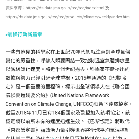
資料來源：https://ds.data.jma.go.jp/tcc/tcc/index.html 及
https://ds.data.jma.go.jp/tcc/tcc/products/climate/weekly/index.html
氣候行動新篇章
一些有遠見的科學家在上世紀70年代初就注意到全球氣候
變化的嚴重性，呼籲人類要團結一致控制溫室氣體排放量
以減緩暖化速度。將近半個世紀過去，科學家不斷提出的
數據與努力已經引起全球重視，2015年通過的《巴黎協
定》是一個重要的里程碑，標示出全球領導人在《聯合國
氣候變遷綱要公約》(United Nations Framework
Convention on Climate Change, UNFCCC)框架下達成協定，
截至2018年11月已有184個國家及歐盟加入該項協定，該
協定將以前所未有的速度迅速生效。《巴黎協定》將取代
《京都議定書》藉政治力量引導世界將全球平均氣溫控制
在比前工業化時代高2
Ｃ以內且爭取控制在1.5
Ｃ以內。