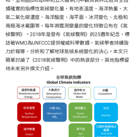
和、生物圈(biosphere)五大體系[7]中觀測資料比較齊全證
據確實的指標性氣候變化量，有地表溫度、海洋熱量、大
氣二氧化碳濃度、海洋酸度、海平面、冰河變化、北極和
南極海冰範圍等，每年將鑑測變量的變化特徵公布在《氣
候聲明》。2018年是發布《氣候聲明》的25週年紀念，標
誌著WMO為UNFCCC提供權威科學數據，氣候學者持續致
力於報導、分析和了解地球氣候系統變化的決心。本文只
簡單討論了《2018氣候聲明》中的熱浪部分，其他指標留
待未來另外撰文介紹。