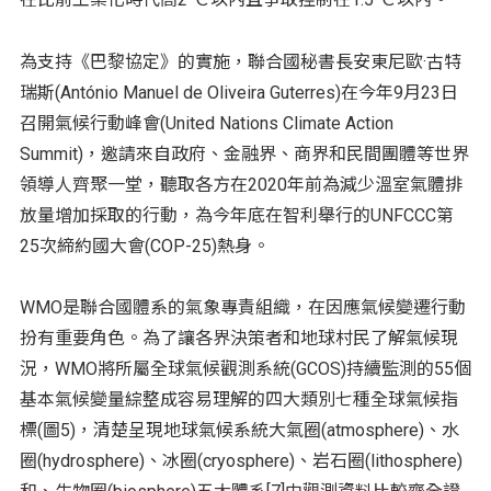
°
°
為支持《巴黎協定》的實施，聯合國秘書長安東尼歐·古特
瑞斯(António Manuel de Oliveira Guterres)在今年9月23日
召開氣候行動峰會(United Nations Climate Action
Summit)，邀請來自政府、金融界、商界和民間團體等世界
領導人齊聚一堂，聽取各方在2020年前為減少溫室氣體排
放量增加採取的行動，為今年底在智利舉行的UNFCCC第
25次締約國大會(COP-25)熱身。
WMO是聯合國體系的氣象專責組織，在因應氣候變遷行動
扮有重要角色。為了讓各界決策者和地球村民了解氣候現
況，WMO將所屬全球氣候觀測系統(GCOS)持續監測的55個
基本氣候變量綜整成容易理解的四大類別七種全球氣候指
標(圖5)，清楚呈現地球氣候系統大氣圈(atmosphere)、水
圈(hydrosphere)、冰圈(cryosphere)、岩石圈(lithosphere)