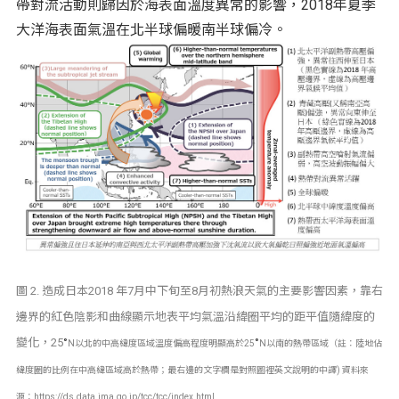
帶對流活動則歸因於海表面溫度異常的影響，2018年夏季
大洋海表面氣溫在北半球偏暖南半球偏冷。
圖 2. 造成日本2018 年7月中下旬至8月初熱浪天氣的主要影響因素，靠右
邊界的紅色陰影和曲線顯示地表平均氣溫沿緯圈平均的距平值隨緯度的
變化，25
°
°
N以北的中高緯度區域溫度偏高程度明顯高於25
N以南的熱帶區域（註：陸地佔
緯度圈的比例在中高緯區域高於熱帶；最右邊的文字欄是對照圖裡英文說明的中譯) 資料來
源：https://ds.data.jma.go.jp/tcc/tcc/index.html