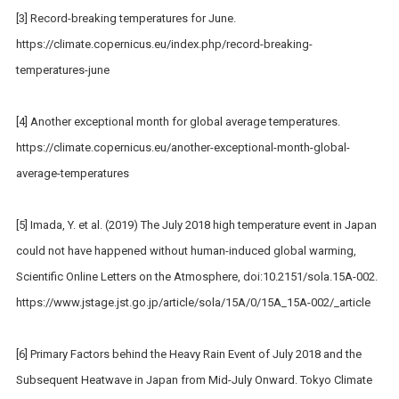
[3] Record-breaking temperatures for June.
https://climate.copernicus.eu/index.php/record-breaking-
temperatures-june
[4] Another exceptional month for global average temperatures.
https://climate.copernicus.eu/another-exceptional-month-global-
average-temperatures
[5] Imada, Y. et al. (2019) The July 2018 high temperature event in Japan
could not have happened without human-induced global warming,
Scientific Online Letters on the Atmosphere, doi:10.2151/sola.15A-002.
https://www.jstage.jst.go.jp/article/sola/15A/0/15A_15A-002/_article
[6] Primary Factors behind the Heavy Rain Event of July 2018 and the
Subsequent Heatwave in Japan from Mid-July Onward. Tokyo Climate