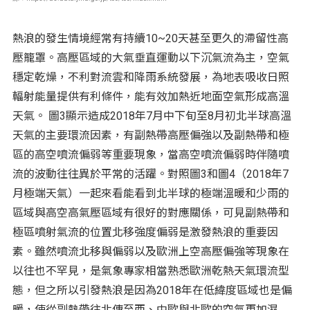
熱浪的發生情境經常有持續10~20天甚至更久的滯留性高
壓籠罩。高壓區域的大氣垂直運動以下沉氣流為主，空氣
穩定乾燥，不利對流雲和降雨系統發展，為地表吸收日照
輻射能量提供有利條件，能有效加熱近地面空氣形成高溫
天氣。 圖3顯示造成2018年7月中下旬至8月初北半球高溫
天氣的主要環流因素，有副熱帶高壓偏強以及副熱帶和極
區的高空噴流偏弱等重要現象，當高空噴流偏弱時伴隨噴
流的波動往往異於平常的活躍。對照圖3和圖4（2018年7
月極端天氣）一起來看能看到北半球的極端溫暖和少雨的
區域與高空高氣壓區域有很好的對應關係，可見副熱帶和
極區噴射氣流的位置北移強度偏弱是激發熱浪的重要因
素。雖然噴流北移與偏弱以及歐洲上空高壓偏強等現象在
以往也不罕見，是氣象專家相當熟悉歐洲乾熱天氣環流型
態，但之所以引發熱浪是因為2018年在低緯度區域也是偏
暖，使從副熱帶往北傳至西、中歐與北歐的空氣更加濕