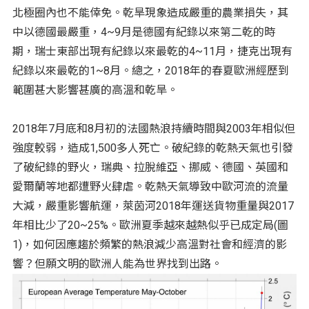
北極圈內也不能倖免。乾旱現象造成嚴重的農業損失，其
中以德國最嚴重，4~9月是德國有紀錄以來第二乾的時
期，瑞士東部出現有紀錄以來最乾的4~11月，捷克出現有
紀錄以來最乾的1~8月。總之，2018年的春夏歐洲經歷到
範圍甚大影響甚廣的高溫和乾旱。
2018年7月底和8月初的法國熱浪持續時間與2003年相似但
強度較弱，造成1,500多人死亡。破紀錄的乾熱天氣也引發
了破紀錄的野火，瑞典、拉脫維亞、挪威、德國、英國和
愛爾蘭等地都遭野火肆虐。乾熱天氣導致中歐河流的流量
大減，嚴重影響航運，萊茵河2018年運送貨物重量與2017
年相比少了20~25%。歐洲夏季越來越熱似乎已成定局(圖
1)，如何因應趨於頻繁的熱浪減少高溫對社會和經濟的影
響？但願文明的歐洲人能為世界找到出路。