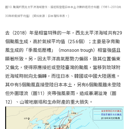
圖10. 颱風於西北太平洋海域發生、接近和登陸日本本土次數的逐月分布圖（1981~2010共
30年的氣候平均值） (資料來源：日本理科年表。)
去（2018）年是相當特殊的一年，西北太平洋海域共有29
個颱風生成，高於氣候平均值（25.6個）；主要是孕育颱
風生成的「季風低壓槽」（monsoon trough）相當強盛且
顯著所致。另，因太平洋高氣壓勢力偏弱，致其位置偏東
又偏北，使得原應接近或登陸臺灣的颱風，當移到琉球附
近海域時就向北偏轉，而往日本、韓國或中國大陸邁進。
其中有5個颱風直接登陸日本本土，另有6個颱風雖未登陸
但外圍環流（圖11）夾帶強風豪雨，造成暴潮溢淹（圖
12）、山坡地崩塌和生命財產的重大損失。