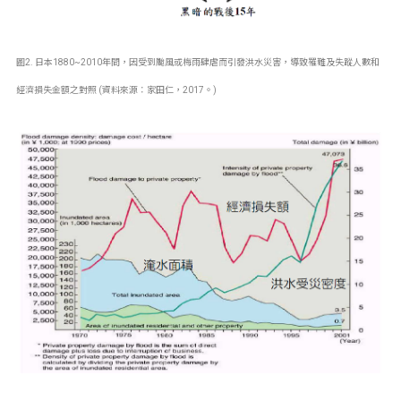
圖2. 日本1880~2010年間，因受到颱風或梅雨肆虐而引發洪水災害，導致罹難及失蹤人數和
經濟損失金額之對照 (資料來源：家田仁，2017。)