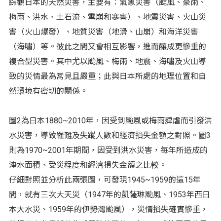
綜觀日本的天然災害，主要有：氣象災害（颱風、豪雨、
梅雨、洪水、土石流、雪崩和寒害）、地震災害、火山災
害（火山爆發）、地質災害（地滑、山崩）和海洋災害
（海嘯）等。彼此之間又會相互影響，進而釀成更慘重的
複合型災害。其中尤以颱風、梅雨、地震、海嘯及火山導
致的災情最為常見且嚴重；此與日本所處的地理位置和自
然環境有密切的關係。
圖2為日本1880~2010年，因受到颱風或梅雨肆虐而引發洪
水災害，導致罹難及失蹤人數和經濟損失金額之對照。圖3
則為1970~2001年期間，因受到洪水災害，每年所造成的
淹水面積、受災程度和經濟損失金額之比較。
仔細對照並分析此兩張圖，可發現1945~1959的這15年
間，就有三次大天災（1947年的凱薩琳颱風、1953年西日
本大水災、1959年的伊勢灣颱風），災情損失確實慘重，