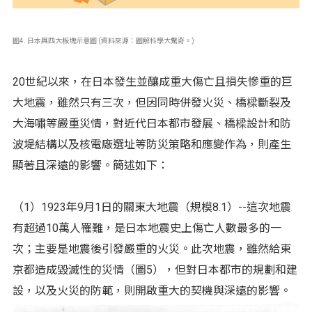
圖4. 日本與四大板塊示意圖 (資料來源：圖解科學大驚奇。)
20世紀以來，在日本發生並釀成重大傷亡且損失慘重的巨
大地震，雖然只有三次，但因同時併發火災、橋樑斷裂及
大海嘯等嚴重災情，對近代日本都市發展、橋樑設計和防
波堤結構以及核電廠選址等防災策略和應變作為，則產生
顯著且深遠的影響。簡述如下：
（1）1923年9月1日的關東大地震（規模8.1）--這次地震
有超過10萬人罹難，是日本地震史上傷亡人數最多的一
次；主要是地震後引發嚴重的火災。此次地震，雖然給東
京都造成毀滅性的災情（圖5），但對日本都市的規劃和建
設，以及火災的防範，則開啟重大的契機與深遠的影響。