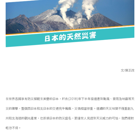
文/陳正改
在世界各國享有防災模範生美譽的日本，於去(2018)年下半年接連遭到颱風、豪雨及地震等天
災的襲擊，整個西日本和北日本的交通完全癱瘓，災情相當慘重。連續的天災地變不僅重創九
州和北海道的觀光產業，也折損日本的防災盛名，更讓世人見證到天災威力的可怕，我們絕對
輕忽不得。