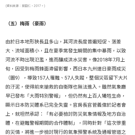
(資料來源：家田仁，2017。)
（五）梅雨（豪雨）
由於日本地形狹長且多山，其河流長度普遍短促、落差
大、流域面積小，且在夏季常發生瞬間的集中暴雨，以致
河流不時出現氾濫，進而釀成洪水災害。像2018年7月上
旬，因受到梅雨鋒面滯留影響，西日本九州連日豪雨成災
（圖9），導致157人罹難、57人失蹤，整個災區留下大片
的汙泥，使得前來搶救的自衛隊也無法進入。雖然氣象廳
早已發布「大雨特別警報」，但仍然有上百人犧牲生命，
顯示日本防災體系已完全失靈。官房長官菅義偉於記者會
上，就坦然承認：「有必要檢討防災氣象情報及地方自治
體，在避難警報期間的合作體制」，同時針對「這次慘重
的災情，將進一步檢討現行的氣象預警系統及通報管道之