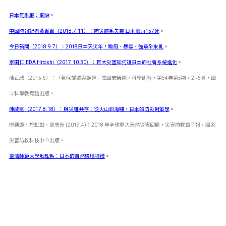
日本氣象廳：網站
。
中國時報記者黃菁菁（2018.7.11）：防災體系失靈 日本豪雨157死
。
今日新聞（2018.9.7）：2018日本天災年！颱風、暴雪、強震全來亂
。
家田仁IEDA Hitoshi（2017.10.30）：巨大災害如何讓日本的社會系統進化
。
陳正改（2015.5）：「氣候變遷與調適」是國安議題，科學研習，第54卷第5期，2~5頁，國
立科學教育館出版。
陳威臣（2017.8.18）：與災難共存：從火山到海嘯，日本的防災對策學
。
傅鏸漩、施虹如、張志新 (2019.4)：2018 年全球重大天然災害回顧，災害防救電子報，國家
災害防救科技中心出版。
臺灣師範大學地理系：日本的自然環境特徵
。