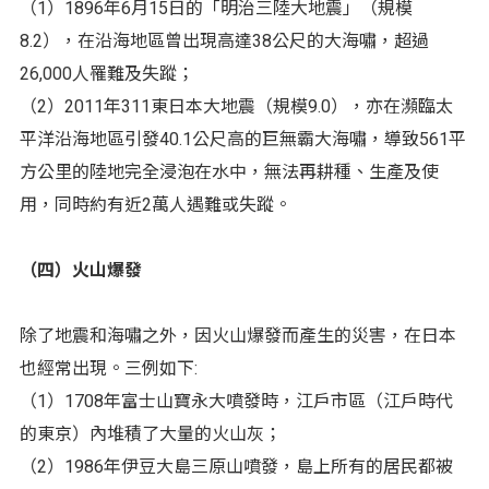
（1）1896年6月15日的「明治三陸大地震」（規模
8.2），在沿海地區曾出現高達38公尺的大海嘯，超過
26,000人罹難及失蹤；
（2）2011年311東日本大地震（規模9.0），亦在瀕臨太
平洋沿海地區引發40.1公尺高的巨無霸大海嘯，導致561平
方公里的陸地完全浸泡在水中，無法再耕種、生產及使
用，同時約有近2萬人遇難或失蹤。
（四）火山爆發
除了地震和海嘯之外，因火山爆發而產生的災害，在日本
也經常出現。三例如下:
（1）1708年富士山寶永大噴發時，江戶市區（江戶時代
的東京）內堆積了大量的火山灰；
（2）1986年伊豆大島三原山噴發，島上所有的居民都被