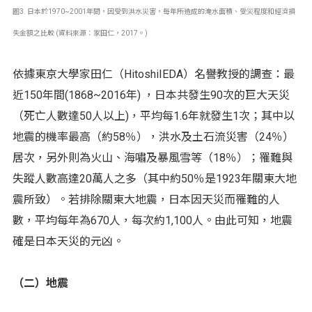
圖3. 日本於1970~2001年間，因受到洪水災害，每年所造成的淹水面積、受災程度和經濟損
失金額之比較 (資料來源：家田仁，2017。)
依據東京大學家田仁（HitoshiIEDA）名譽教授的調查：最
近150年間(1868~2016年) ，日本共發生90次的巨大天災
（死亡人數達50人以上)，平均每1.6年就發生1次；其中以
地震的機率最高（約58％），洪水及土石流災害（24％）
居次，另外則為火山、海嘯及暴風雪等（18％）；罹難與
失蹤人數高達20萬人之多（其中約50％是1923年關東大地
震所致）。若排除關東大地震，日本因天災而罹難的人
數，平均每年為670人，每次約1,100人。由此可知，地震
確是日本天災的元凶。
（二）地震