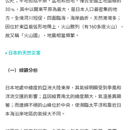
公尺；平地包括平原、盆地和台地，僅占全國土地面積的
30﹪，其中以關東平原為最大，是日本人口最密集的地
方。全境河川短促，四面臨海，海岸曲折，天然港灣多；
因位於東亞島弧形地帶上，火山散列（有160多座火山），
故又稱「火山國」，地震相當頻繁。
日本的天然災害
（一）綜觀分析
日本地處中緯度的亞洲大陸東岸，其氣候明顯受到季風和
洋流交匯的影響；且因縱貫南北的緯度頗大，氣溫差異顯
著；而連綿不絕的山峰位於中央，使瀕臨太平洋和靠近日
本海沿岸地區的氣候大不同。