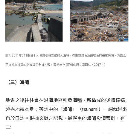
圖7. 2011年311東日本大地震引發空前的大海嘯，帶來毀滅性及破壞性的嚴重災情，瀕臨太
平洋沿岸地區的防波堤完全被沖毀，蕩然無存 (資料來源：家田仁，2017。)
（三）海嘯
地震之後往往會在沿海地區引發海嘯，所造成的災情遠遠
超過地震本身；英語中的「海嘯」（tsunami）一詞就是來
自於日語。根據文獻之記載，最嚴重的海嘯災情案例，有
二: