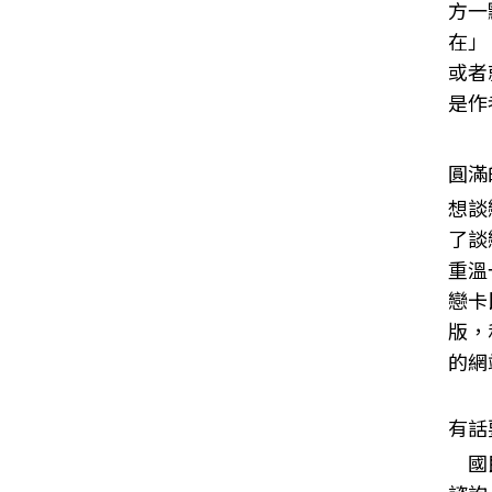
方一
在」
或者
是作
圓滿
想談
了談
重溫
戀卡
版，
的網
有話
國民