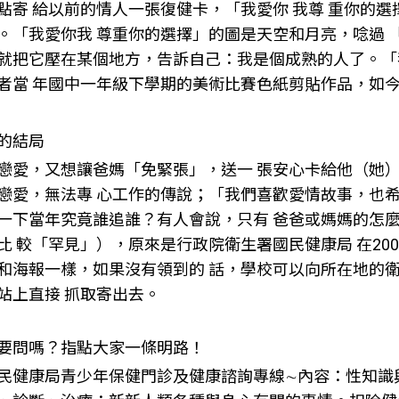
點寄 給以前的情人一張復健卡，「我愛你 我尊 重你的
。「我愛你我 尊重你的選擇」的圖是天空和月亮，唸過 
就把它壓在某個地方，告訴自己：我是個成熟的人了。「
者當 年國中一年級下學期的美術比賽色紙剪貼作品，如今
的結局
戀愛，又想讓爸媽「免緊張」，送一 張安心卡給他（她
戀愛，無法專 心工作的傳說；「我們喜歡愛情故事，也希
一下當年究竟誰追誰？有人會說，只有 爸爸或媽媽的怎
比 較「罕見」），原來是行政院衛生署國民健康局 在20
和海報一樣，如果沒有領到的 話，學校可以向所在地的
站上直接 抓取寄出去。
要問嗎？指點大家一條明路！
健康局青少年保健門診及健康諮詢專線∼內容：性知識