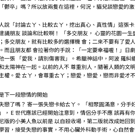
「鬱卒」嗎？所以放兩隻在這裡，何況，貓兒談戀愛的激
人說「討論ㄊㄚ、比較ㄊㄚ，挖出真心、真性情」這張卡
建議朋友 談論和比較啊！ 「多交朋友， 心靈的花園一生
；多交朋友，就有比較多的選擇機 會；二來不要有了愛
。而且朋友都 會拉著你的手說：「一定要幸福喔！」日劇
他一張 「愛我，請別傷害我」。希臘神話中，阿波 羅糾
和太陽神在一起。以前的人不 尊重別人，隨著人類的文
主權。愛 ㄊㄚ，會尊重ㄊㄚ；戀愛，戀愛，戀而非愛才不
是下一段戀情的開始
失戀了嗎？ 寄一張失戀卡給ㄊㄚ。 「相聚圓滿意，分
」， E 世代應該已經開始注意到，情侶分手不應 該再有
尼版的小美人魚以前是 以自殺收場，第二版就改成她回
學習，接受失戀的事實，不用心臟外科動手術，心自然會