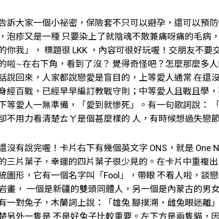
告訴大家一個小祕密，保險套不只可以避孕，還可以預防
，泡疹又是一種 只要染上了就陰魂不散兼痛呀痛的毛病，
的你我」， 標題很 LKK ，內容可很好玩喔！交朋友不
的啦∼在右下角，看到了沒？ 覺得奇怪吧？怎麼那麼多
話說回來，人家都說戀愛是盲目的，上等愛人通常 在還
身經百戰，已經早早編訂教戰守則；中等愛人且戰且學，
下等愛人一無準備，「愛到就慘死」。有一句歌詞說： 
卻不用力看清楚ㄊㄚ是個甚麼樣的 人，有時候想過失戀節
還沒有說完喔！卡片右下有幾個英文字 ONS，就是 One N
的三片葉子，幸運的四片葉子很少見的。在卡片中重複出
統圖形，它有一個名字叫「Fool」，帶眼 不看人啦，談
岩畫， 一個是新疆的雙頭同體人，另一個是內蒙古的男女
有一對兔子，木蘭詞上說：「雄兔 腳撲溯，雌兔眼迷離
楚另外一隻是 不是好兔子比較重要。左下方是兩隻貓，