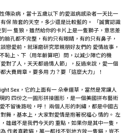
性傳染病，當十五歲以下 的愛滋病感染者一天比一
有保 險套的天空，多少還是比較藍的。 「誠實認識
要交到一 隻狼，雖然給你的卡片上是一隻獅子，意思差
人的臉孔都不完整，有的只有眼睛，有的只有鼻子，
沒談戀愛前，就琢磨研究眾親朋好友們的 愛情故事，
不恥上、下（用年齡算吧）問，以減少陣亡的機
「愛對了人，天天都過情人節」，反過來說，愛一個
都大費周章。要多用 力？要「這麼大力」！
ight Sex，它的上面有一 朵幸運草，當然是常讓人
現的 四份之一圓形拼接圖形，是一個美國拼布藝術
戀愛不留後路啦，呼！ 兩個人形的刺繡，都是中國古
對舞，基本上，大家對愛情是抱著祝福心 情的。 左
」，雄雌不是我們今天的 重點，如果你是其中一隻，
因為 作者喜歡貓，萬一都找不到地方放一隻貓，豈不