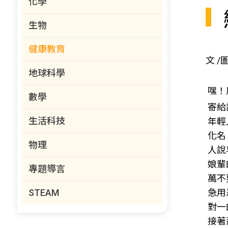
化學
生物
健康教育
文 
地球科學
嘿！
數學
寄給
生活科技
年輕
化名
物理
人說
娘輩
專題導言
萬不
STEAM
急用
對一
接著