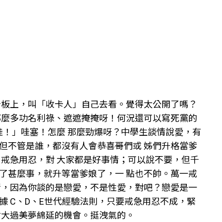
告板上，叫「收卡人」自己去看。覺得太公開了嗎？
那麼多功名利祿、遮遮掩掩呀！何況還可以寫死黨的
娃！」哇塞！怎麼 那麼勁爆呀？中學生談情說愛，有
但不管是誰，都沒有人會恭喜哥們或 姊們升格當爹
，戒急用忍，對 大家都是好事情；可以說不要，但千
了甚麼事，就升等當爹娘了，一 點也不帥。萬一戒
情，因為你談的是戀愛，不是性愛，對吧？戀愛是一
 C、D、E世代經驗法則，只要戒急用忍不成，緊
會大過美夢綿延的機會。挺洩氣的。