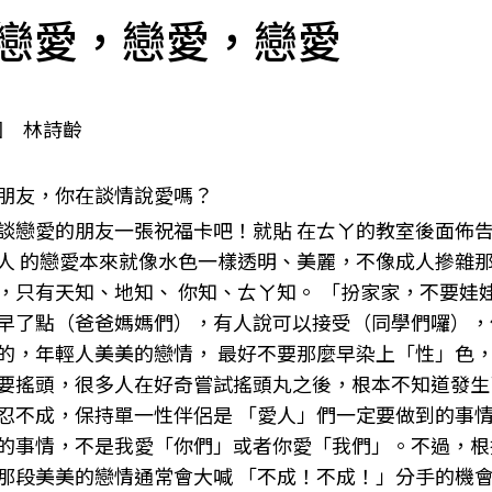
戀愛，戀愛，戀愛
/圖 林詩齡
朋友，你在談情說愛嗎？
談戀愛的朋友一張祝福卡吧！就貼 在ㄊㄚ的教室後面佈
人 的戀愛本來就像水色一樣透明、美麗，不像成人摻雜
，只有天知、地知、 你知、ㄊㄚ知。 「扮家家，不要娃
早了點（爸爸媽媽們），有人說可以接受（同學們囉），
的，年輕人美美的戀情， 最好不要那麼早染上「性」色
要搖頭，很多人在好奇嘗試搖頭丸之後，根本不知道發生
忍不成，保持單一性伴侶是 「愛人」們一定要做到的事
的事情，不是我愛「你們」或者你愛「我們」。不過，根據
那段美美的戀情通常會大喊 「不成！不成！」分手的機