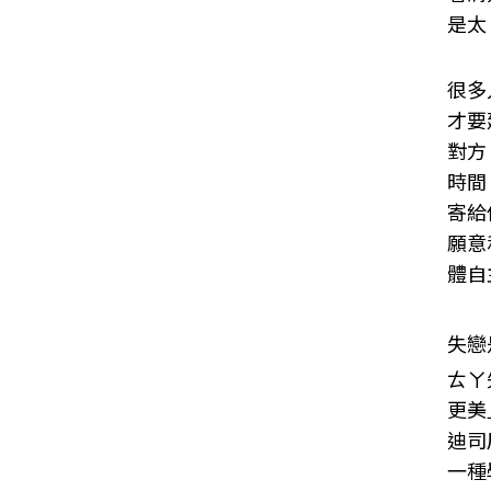
是太
很多
才要
對方
時間
寄給
願意
體自
失戀
ㄊㄚ
更美
迪司
一種