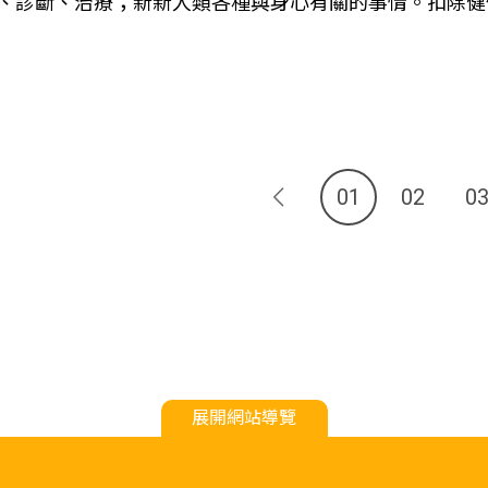
、診斷、治療；新新人類各種與身心有關的事情。扣除健保
01
02
0
展開網站導覽