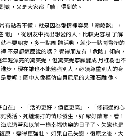
烈勁，又是大家都「聽」得到的。
片有點看不懂，就是因為愛情裡容易「霧煞煞」，
盛 開」，從朋友中找出想愛的人，比較更容易 了解
人就不要朋友，多一點團 體活動，就少一點鬧彆扭的
裡 不是都這麼說的嗎？ 覺得朋友有「危險」傾向，
纏年輕漂亮的黛芙妮，但黛芙妮寧願變成 月桂樹也不
明進步，現在誰也不能勉強別人，必須尊重別人的身
是愛呢！圖中人像模仿自貝尼尼的大理石雕 像。
手好自在」、「活的更好，價值更高」、「修補過的心
你死我活、死纏爛打的情形發生，好 聚好散嘛，看！
到海底過著和以前一樣幸福快樂的日子了。失戀也是
復原，變得更強壯。 如果自己失戀，復原之後，大