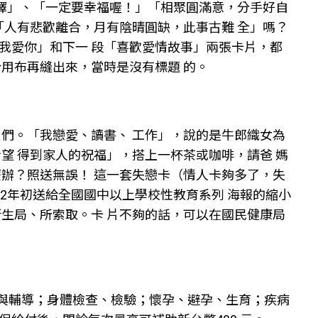
選擇」、「一定要幸福喔！」「相聚圓滿意，分手好自
「人有悲歡離合，月有陰晴圓缺，此事古難 全」嗎？
我愛你」和下一 段「喜歡愛情故事」兩張卡片，都
用布再縫出來，當時是沒有標題 的。
）們。「我戀愛、讀書、 工作」，說的是牛郎織女為
望 得到家人的祝福」，搭上一杯茶或咖啡，請爸 媽
麼辦？照送無誤！ 這一套失戀卡（情人卡夠多了，失
02年初送給全國國中以上學校性教育系列 海報的縮小
衛生局、所索取。卡 片不夠的話，可以在國民健康局
與輔導；身體檢查、檢驗；懷孕、避孕、生育；疾病