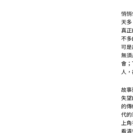
悄悄
天多
真正
不多
可是
無須
會；
人，
故事
失望
的傳
代的
上角
看清