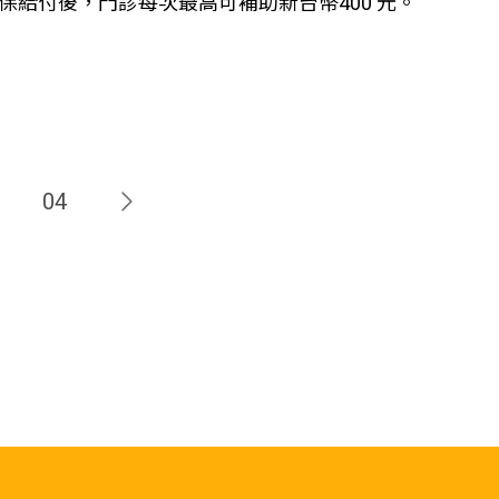
給付後，門診每次最高可補助新台幣400 元。
3
04