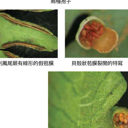
形
兩種孢子
刺鳳尾蕨有線形的假苞膜
貝殼狀苞膜裂開的特寫