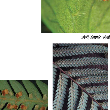
刺柄碗蕨的苞