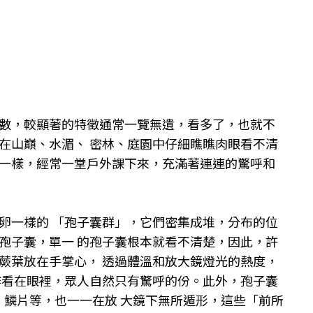
數，較顯著的特徵通常一覽無遺，看多了，也就不
在山巔、水湄、 密林、庭園中仔細瞧瞧肉眼看不清
一樣，經常一堂戶外課下來，充滿著連連的驚呼和
卵一樣的 「孢子囊群」，它們密集成堆，分布的位
孢子囊，單一 的孢子囊根本就看不清楚，因此，許
蕨葉放在手掌心， 透過體溫和放大鏡燈光的熱度，
作看在眼裡，眾人自然只有驚呼的份。此外，孢子囊
茸、鱗片等，也一一在放 大鏡下無所遁形，這些「前所