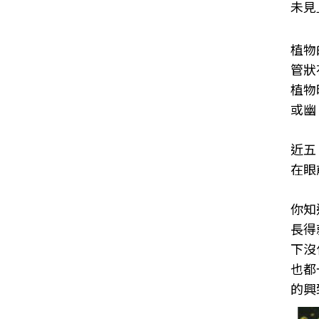
未見
植物
管狀
植物
或幽
近五
在眼
你知
長得
下沒
也都
的興