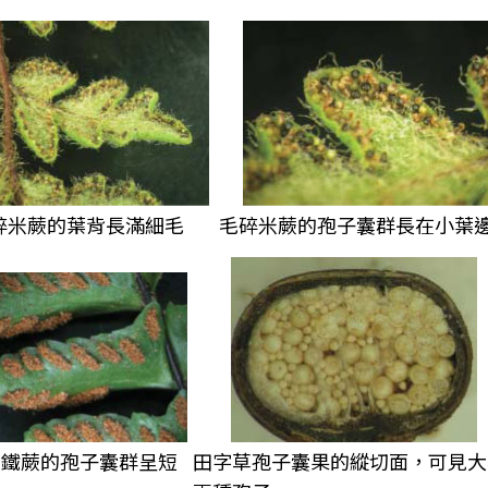
碎米蕨的葉背長滿細毛
毛碎米蕨的孢子囊群長在小葉
芽鐵蕨的孢子囊群呈短
田字草孢子囊果的縱切面，可見大