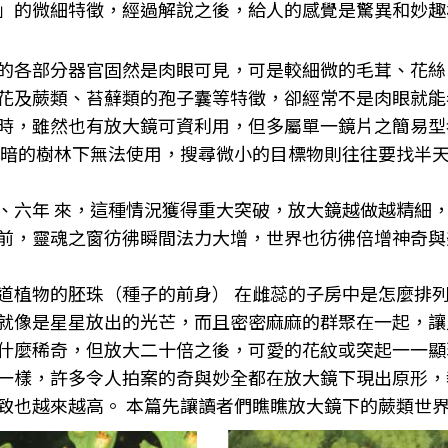
」的微細特徵，經過解說之後，給人的感覺是驚異和妙趣
的各部分器官固然是肉眼可見，可是較細微的毛茸、花絲
花及蕨類、苔蘚類的孢子囊等特徵，卻經常不是肉眼就能
時，雖然也有放大鏡可資利用，但多屬單一鏡片之簡易型
 暗的樹林下無法使用，搜尋微小的目標物則往往要找半
、六年 來，這種情況獲得重大突破，放大鏡越做越精細，手
前，靈魂之窗彷彿瞬間法力大增，世界也彷彿倍增神奇與
道植物的胚珠（種子的前身） 在雌蕊的子房中是怎麼排
就像是星星放出的光芒，而且密密麻麻的群聚在一起，讓
什麼稀奇，但放大二十倍之後，可愛的花紋或突起一一顯
一樣，許多令人拍案的奇與妙全都在放大鏡下現出原形，
致也越來越高。 本篇先讓讀者們瞧瞧放大鏡下的蕨類世