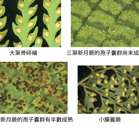
大葉骨碎補
三葉新月蕨的孢子囊群尚未
葉新月蕨的孢子囊群有半數成熟
小膜蓋蕨
了