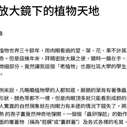
放大鏡下的植物天地
春
植物世界三十餘年，用肉眼看過的莖、葉、花、果不計其
奇。但是這幾年來，拜精密放大鏡之便，隨時一鏡在手，
微細部分，竟然讓我這個「老植物」也跟社區大學的學生
。
例來說，凡略曉植物學的人都知道，蕨類的葉背有著像蟲
形狀、顏色等都不一樣，但是肉眼頂多就只能看到成群的
人驚異的自然現象就在肉眼力有未逮的情況下錯失了。將
熟 的孢子囊竟然神奇地彈開，一個個「蟲卵彈起」的動
面的覆蓋物（稱為“苞膜”或“囊群蓋”）及各式各樣的毛