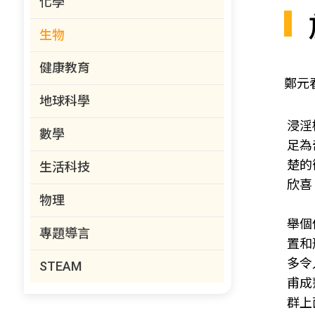
化學
生物
健康教育
鄭元
地球科學
浸淫
數學
足為
楚的
生活科技
欣喜
物理
舉個
專題導言
置和
多令
STEAM
甫成
群上