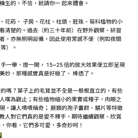
橫生的，不信，就請你一 起來體會。
、花葯、 子房、花柱、柱頭、胚珠、菊科植物的小
看清楚的。過去（約三十年前）在野外觀察、研習
者，亦無照明設備，因此使用常感不便（例如夜間
天等）。
一舉、燈一開， 15~25 倍的放大效果便立即呈現
美妙，那種感覺真是好極了、 棒透了。
列的嗎？葉子上的毛茸並不全是一根根直立的，有些
人嘆為觀止；有些植物細小的果實或種子，肉眼之
現，讓人嘖嘖稱奇； 蕨類的孢子囊群、鱗片等特徵
教人對它們真的是愛不釋手，期待繼續觀察、欣賞
界，你看，它們多可愛，多奇妙呵！