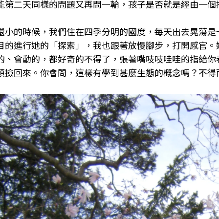
能第二天同樣的問題又再問一輪，孩子是否就是經由一個
還小的時候，我們住在四季分明的國度，每天出去晃蕩是
目的進行她的「探索」，我也跟著放慢腳步，打開感官。
的、會動的，都好奇的不得了，張著嘴吱吱哇哇的指給你看(
頭撿回來。你會問，這樣有學到甚麼生態的概念嗎？不得