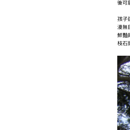
後可
孩子
漫無
鮮豔
枝石