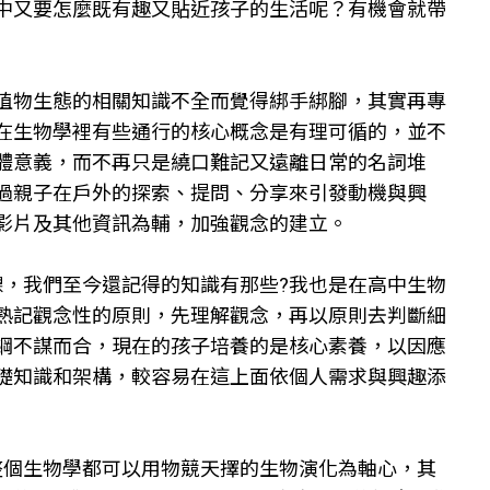
中又要怎麼既有趣又貼近孩子的生活呢？有機會就帶
植物生態的相關知識不全而覺得綁手綁腳，其實再專
在生物學裡有些通行的核心概念是有理可循的，並不
體意義，而不再只是繞口難記又遠離日常的名詞堆
過親子在戶外的探索、提問、分享來引發動機與興
影片及其他資訊為輔，加強觀念的建立。
課，我們至今還記得的知識有那些?我也是在高中生物
熟記觀念性的原則，先理解觀念，再以原則去判斷細
綱不謀而合，現在的孩子培養的是核心素養，以因應
礎知識和架構，較容易在這上面依個人需求與興趣添
整個生物學都可以用物競天擇的生物演化為軸心，其