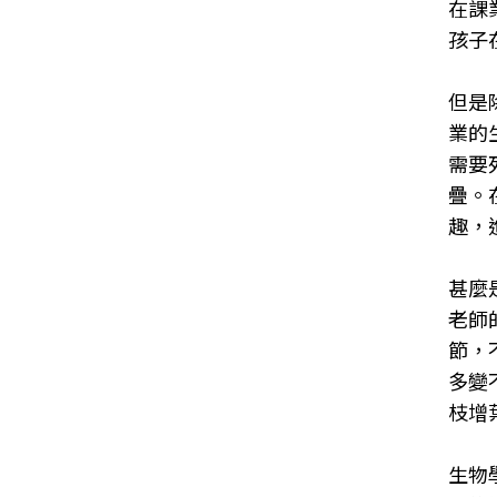
在課
孩子
但是
業的
需要
疊。
趣，
甚麼
老師
節，
多變
枝增
生物