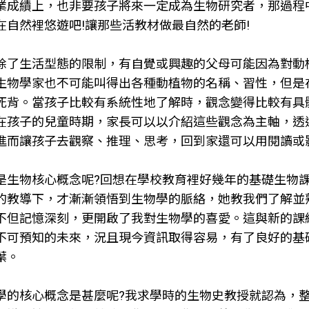
業成績上，也非要孩子將來一定成為生物研究者，那過程
在自然裡悠遊吧!讓那些活教材做最自然的老師!
除了生活型態的限制，有自覺或興趣的父母可能因為對動
生物學家也不可能叫得出各種動植物的名稱、習性，但是
死背。當孩子比較有系統性地了解時，觀念變得比較有具
在孩子的兒童時期，家長可以以介紹這些觀念為主軸，透
進而讓孩子去觀察、推理、思考，回到家還可以用閱讀或
是生物核心概念呢?回想在學校教育裡好幾年的基礎生物
的教導下，才漸漸領悟到生物學的脈絡，她教我們了解並
不但記憶深刻，更開啟了我對生物學的喜愛。這與新的課
不可預知的未來，況且現今資訊取得容易，有了良好的基
葉。
學的核心概念是甚麼呢?我求學時的生物史教授就認為，