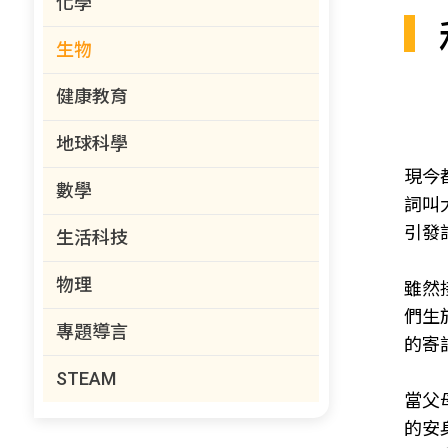
化學
生物
健康教育
地球科學
現今
數學
詞叫大
引發
生活科技
物理
雖然
們生
專題導言
的寄
STEAM
當父
的安