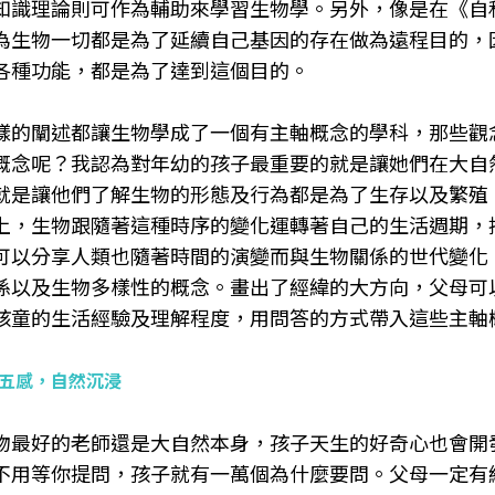
知識理論則可作為輔助來學習生物學。另外，像是在《自私的基因》
為生物一切都是為了延續自己基因的存在做為遠程目的，
各種功能，都是為了達到這個目的。
樣的闡述都讓生物學成了一個有主軸概念的學科，那些觀
概念呢？我認為對年幼的孩子最重要的就是讓她們在大自
就是讓他們了解生物的形態及行為都是為了生存以及繁殖
上，生物跟隨著這種時序的變化運轉著自己的生活週期，
可以分享人類也隨著時間的演變而與生物關係的世代變化
係以及生物多樣性的概念。畫出了經緯的大方向，父母可
孩童的生活經驗及理解程度，用問答的方式帶入這些主軸
五感，自然沉浸
物最好的老師還是大自然本身，孩子天生的好奇心也會開
不用等你提問，孩子就有一萬個為什麼要問。父母一定有