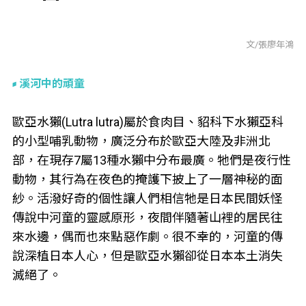
文/張廖年鴻
溪河中的頑童
歐亞水獺(Lutra lutra)屬於食肉目、貂科下水獺亞科
的小型哺乳動物，廣泛分布於歐亞大陸及非洲北
部，在現存7屬13種水獺中分布最廣。牠們是夜行性
動物，其行為在夜色的掩護下披上了一層神秘的面
紗。活潑好奇的個性讓人們相信牠是日本民間妖怪
傳說中河童的靈感原形，夜間伴隨著山裡的居民往
來水邊，偶而也來點惡作劇。很不幸的，河童的傳
說深植日本人心，但是歐亞水獺卻從日本本土消失
滅絕了。