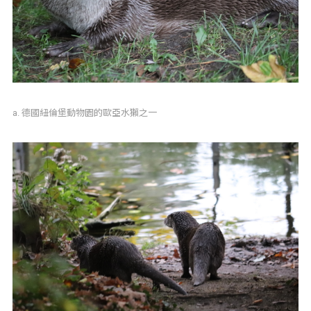
a. 德國紐倫堡動物園的歐亞水獺之一