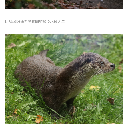
b. 德國紐倫堡動物園的歐亞水獺之二