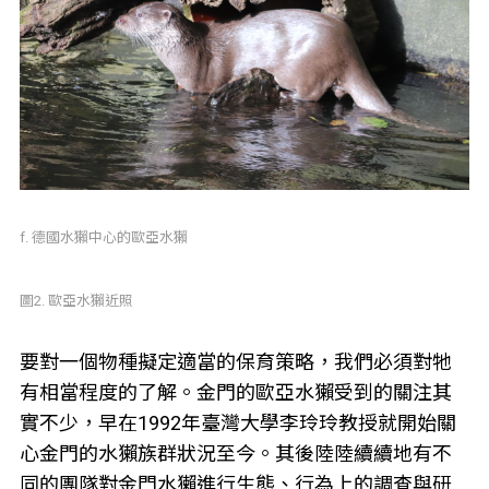
f. 德國水獺中心的歐亞水獺
圖2. 歐亞水獺近照
要對一個物種擬定適當的保育策略，我們必須對牠
有相當程度的了解。金門的歐亞水獺受到的關注其
實不少，早在1992年臺灣大學李玲玲教授就開始關
心金門的水獺族群狀況至今。其後陸陸續續地有不
同的團隊對金門水獺進行生態、行為上的調查與研