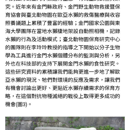
究。近年來有金門縣政府、金門野生動物救援暨保
育協會與臺北動物園在歐亞水獺的救傷醫療與收容
照養議題上累積了豐富的經驗；金門國家公園與東
海大學團隊在當地水獺棲地架設自動照相機，記錄
水獺的行為及活動模式；臺北動物園保育研究中心
的團隊則在李玲玲教授的指導之下開始以分子生物
學為工具進行金門水獺個體分布的監測與分析，另
外也在科技部的支持下展開金門水獺的食性研究。
這些研究資料的累積讓我們能夠更進一步地了解歐
亞水獺的現況、牠們對環境的反應及需求，讓我們
有機會討論出更好、更貼近水獺存續需求的保育方
略，在這個對抗物種滅絕的戰役上取得更多成功的
機會(圖3)。