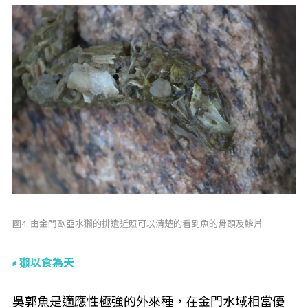
圖4. 由金門歐亞水獺的排遺近照可以清楚的看到魚的骨頭及鱗片
獺以食為天
吳郭魚是適應性極強的外來種，在金門水域相當優