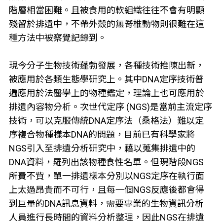
階層相當困難。且被食用的軟組織往往不會有明顯
殘留於排遺中，不帶外殼的無脊椎動物則很難在這
種方法中被察覺記錄到。
現今分子生物技術蓬勃發展，各種技術推陳出新，
被應用於各類生態學研究上。其中DNA定序技術普
遍應用於法醫學上的物種鑑定，理論上也可應用於
排遺內容物分析。次世代定序 (NGS)是當前主流定序
技術，可以克服傳統DNA定序法（桑格法）難以定
序複合物種樣本DNA的問題，目前已有科學家將
NGS引入至排遺分析研究中，藉以蒐集排遺中的
DNA資料，羅列出該物種食性名單。但現階段NGS
所費不貲，單一排遺樣本分別以NGS定序在執行面
上太過昂貴而不可行，且每一個NGS反應後都會得
到巨量的DNA訊息資料，需要專業的生物資訊分析
人員進行長時間的資料分析整理，因此NGS在排遺