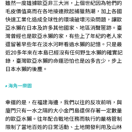
雖然一度雄據歐亞非三大洲，上個世紀因為牠們的
毛皮價值高而在各地接連掀起捕獵熱潮，加上各國
快速工業化造成全球性的環境破壞污染問題，讓歐
亞水獺在日本及許多其他國家、地區消聲匿跡。臺
灣曾經也是歐亞水獺的家，有些上了年紀的老人家
還留著早些年在淡水河畔看過水獺的記憶。只是最
近20多年來在本島已經沒有任何野生水獺的確實記
錄，臺灣歐亞水獺的命運恐怕也是凶多吉少，步上
日本水獺的後塵。
海角一樂園
幸運的是，在福建海邊，我們以往的反攻前哨，與
廈門只有一水之隔的大小金門島還保存著一定數量
的歐亞水獺。往年配合戰地任務而執行的嚴格管制
限制了當地百姓的日常活動、土地開發利用及山林