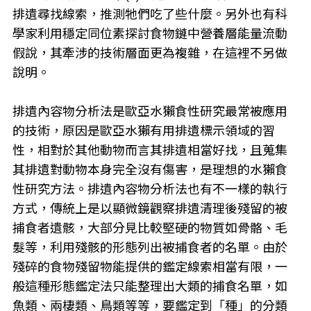
排遺尋找線索，推測牠們吃了些什麼。另外也有科
學家利用穩定同位素探討食物鏈中營養層能量流動
假說，其牽涉的技術層面更為複雜，在這裡不另做
說明。
排遺內容物分析法是歐亞水獺食性研究最常被應用
的技術，原因是歐亞水獺有用排遺標示領域的習
性，相對於其他動物而言其排遺相當好找，且蒐集
其排遺對動物本身完全沒有傷害，是理想的水獺食
性研究方法。排遺內容物分析法也有不一樣的執行
方式，傳統上是以顯微鏡觀察排遺清理後殘留的被
捕食者遺骸，大部分見比較堅硬的物質如骨骼、毛
髮等，利用殘骸的形態列出被捕食者的名單。由於
殘碎的食物殘留物能提供的鑑定線索相當有限，一
般這種形態鑑定法只能整理出大類的捕食名單，如
魚類、兩棲類、鳥類等等，要鑑定到「種」的分類