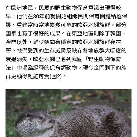
在歐洲地區，民眾的野生動物保育意識出現得較
早，他們在30年前就開始組織民間保育團體積極保
護、重建當時當地岌岌可危的歐亞水獺族群，部分
國家也有了很好的成果。在東亞地區則除了韓國、
金門以外，鮮少聽聞有穩定的歐亞水獺族群存在
著。牠們受到的生存威脅反映在各地族群大幅度的
衰退消失，歐亞水獺已名列我國「野生動物保育
法」中瀕臨絕種的保育類動物。現今金門剩下的族
群更顯得難能可貴(圖2)。