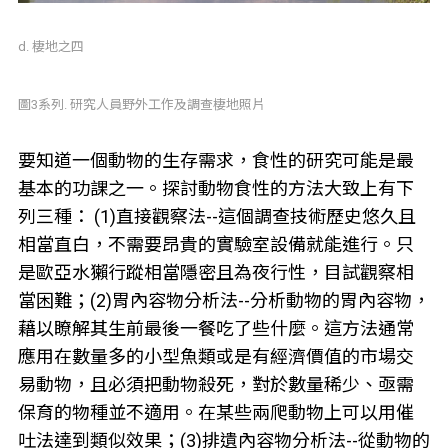
d. 棲地之四
圖3系列. 研究人員野外工作及調查棲地照片
要知道一個動物的生存需求，食性的研究可能是最
基本的功課之一。探討動物食性的方法大致上有下
列三種： (1)直接觀察法--這個調查技術歷史悠久且
相當直白，不需要昂貴的實驗室設備就能進行。只
是歐亞水獺行蹤相當隱密且為夜行性，目試觀察相
當困難；(2)胃內容物分析法--分析動物的胃內容物，
藉以瞭解其生前最後一餐吃了些什麼。這方法通常
應用在數量多的小型魚類或是有經濟價值的市場交
易動物，且必須把動物殺死，對於數量稀少、亟需
保育的物種並不適用。在某些兩爬動物上可以用催
吐法達到類似效果；(3)排遺內容物分析法--從動物的