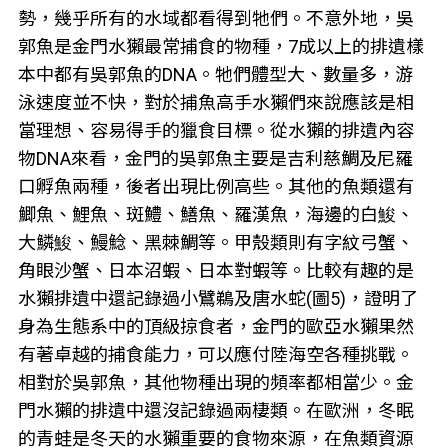
勢，幾乎所有的水域都看得到牠們。不意外地，吳
郭魚是金門水獺最常捕食的物種，7成以上的排遺樣
本中都有吳郭魚的DNA。牠們體型大、數量多，游
泳速度並不快，對於捕魚高手水獺們來說應該是相
當理想、容易得手的獵食目標。從水獺的排遺內容
物DNA來看，金門的吳郭魚主要是吉利慈鯛及尼羅
口孵魚兩種，後者出現比例高些。其他的魚類還有
鯽魚、鯉魚、斑鱧、鱔魚、羅漢魚，海邊的白鮻、
大鱗鮻、鰻鯰、黑棘鯛等。甲殼類則有字紋弓蟹、
角眼沙蟹、日本沼蝦、日本對蝦等。比較有趣的是
水獺排遺中還記錄過小鷿鵜及唐水蛇(圖5)，證明了
身為生態系中的頂級掠食者，金門的歐亞水獺果然
有著卓越的捕食能力，可以應付陸海空各種挑戰。
相對於吳郭魚，其他物種出現的頻率都相當少。金
門水獺的排遺中還沒記錄過兩棲類。在歐洲，冬眠
的青蛙是冬天的水獺重要的食物來源，在魚類資源