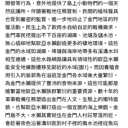
開發等行為，意外地提供了島上小動物們的一個天
然庇護所。伴隨著戰地任務管制，民間的槍枝獵具
也受到嚴密的監管，進一步地抑止了金門地區的狩
獵活動。民生上為了飲用水自給自足的戰備需求，
金門軍民挖掘出不下百座的湖庫、池塘及儲水池，
無心插柳地幫歐亞水獺創造更多的棲地環境。這些
金門的水域如湖庫、埤塘與海岸地帶多有溪溝水圳
相互連通，這些水路網路讓具有領域性的歐亞水獺
能安全地擴散遷移至鄰近的水域(圖1)。而因養殖食
用引入的吳郭魚在溢逃至金門各水域後大量繁衍，
為金門水獺提供了豐沛的食物來源。這些可能都是
維繫當地歐亞水獺族群繁衍的重要資源。數十年的
軍事戰備任務塑造出金門在人文、生態上的獨特面
貌，也幫歐亞水獺打造出一個宜居的海上樂園。金
門島不大，水獺其實就住在金門人村莊聚落附近，
會趁著夜色沿著溝圳跑到村子裡的風水池裡捉魚玩