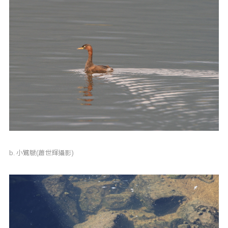
b. 小鷿鷈(蕭世輝攝影)