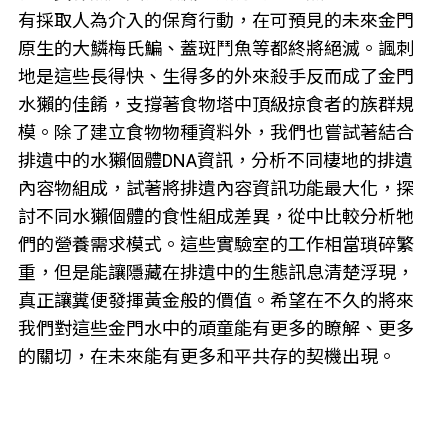
有採取人為介入的保育行動，在可預見的未來金門
原生的大鱗梅氏鯿、蓋斑鬥魚等都終將絕滅。諷刺
地是這些長得快、生得多的外來殺手反而成了金門
水獺的佳餚，支撐著食物塔中頂級掠食者的族群規
模。除了建立食物物種資料外，我們也嘗試著結合
排遺中的水獺個體DNA資訊，分析不同棲地的排遺
內容物組成，試著將排遺內容資訊功能最大化，探
討不同水獺個體的食性組成差異，從中比較分析牠
們的營養需求模式。這些實驗室的工作相當瑣碎繁
重，但是能讓隱藏在排遺中的生態訊息清楚浮現，
真正讓糞便發揮黃金般的價值。希望在不久的將來
我們對這些金門水中的頑童能有更多的瞭解、更多
的關切，在未來能有更多和平共存的契機出現。