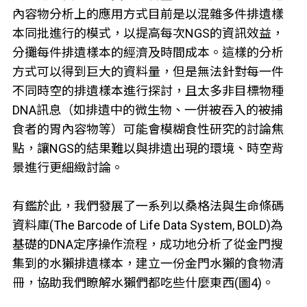
內容物分析上的應用方式目前是以混雜多件排遺樣
本同批進行的模式，以提高每次NGS的資訊效益，
分攤每件排遺樣本的經濟及時間成本。這樣的分析
方式可以得到巨大的資料量，但是無法針對每一件
不同時空的排遺樣本進行探討，且太多非目標物種
DNA訊息（如排遺中的微生物、一併被吞入的被捕
食者的胃內容物等）可能會模糊食性研究的討論焦
點，讓NGS的結果難以與排遺出現的環境、時空背
景進行更細緻討論。
有鑑於此，我們發展了一系列以桑格法與生命條碼
資料庫(The Barcode of Life Data System, BOLD)為
基礎的DNA定序操作流程，成功地分析了從金門搜
集到的水獺排遺樣本，建立一份金門水獺的食物清
冊，協助我們瞭解水獺們都吃些什麼東西(圖4)。