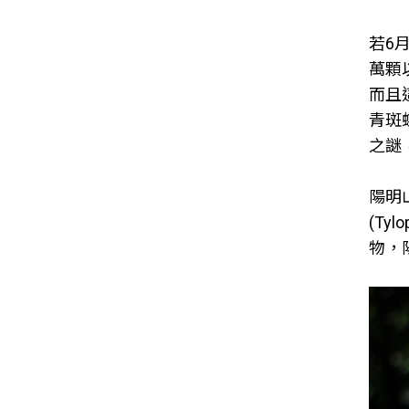
若6
萬顆
而且
青斑
之謎
陽明山
(Tyl
物，