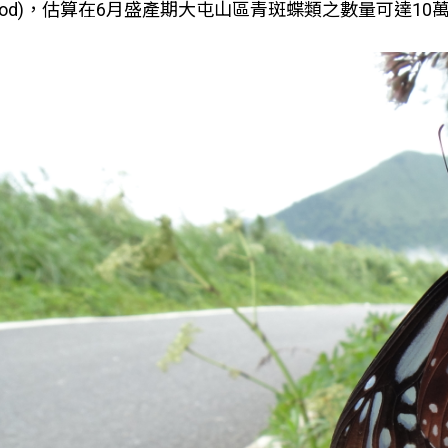
thod)，估算在6月盛產期大屯山區青斑蝶類之數量可達1