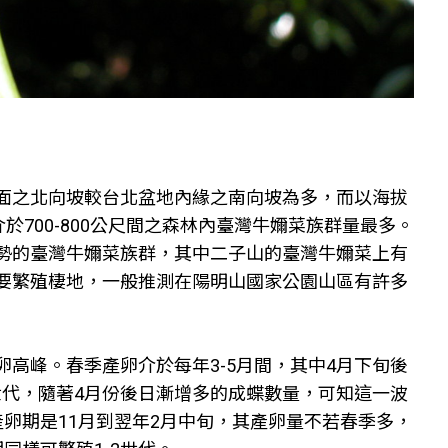
面之北向坡較台北盆地內緣之南向坡為多，而以海拔
介於700-800公尺間之森林內臺灣牛嬭菜族群量最多。
勢的臺灣牛嬭菜族群，其中二子山的臺灣牛嬭菜上有
要繁殖棲地，一般推測在陽明山國家公園山區有許多
高峰。春季產卵介於每年3-5月間，其中4月下旬後
世代，隨著4月份後日漸增多的成蝶數量，可知這一波
卵期是11月到翌年2月中旬，其產卵量不若春季多，