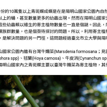
月份的10萬隻以上青斑蝶成蝶是在是陽明山國家公園內自然
以上的蛹，甚至數量更多的幼蟲出現。然而在陽明山國家
這些幼蟲賴以維生的寄主植物數量也一直是個謎。因此，
蝶族群數量，也是個亟待探討的問題。所以，利用寄主植
，是解決問題的另一門徑，這問題經過臺北市立大學與陽
國家公園內雖有台灣牛嬭菜(Marsdenia formosana；見圖2) 
ophora spp)、毬蘭(Hoya carnosa)、牛皮消(Cynanchun 
陽明山國家內之青斑蝶主要以臺灣牛嬭菜為寄主植物，其