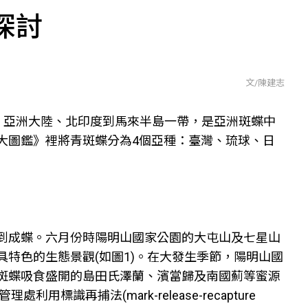
探討
文/陳建志
賓、韓國、亞洲大陸、北印度到馬來半島一帶，是亞洲斑蝶中
大圖鑑》裡將青斑蝶分為4個亞種：臺灣、琉球、日
到成蝶。六月份時陽明山國家公園的大屯山及七星山
特色的生態景觀(如圖1)。在大發生季節，陽明山國
斑蝶吸食盛開的島田氏澤蘭、濱當歸及南國薊等蜜源
識再捕法(mark-release-recapture