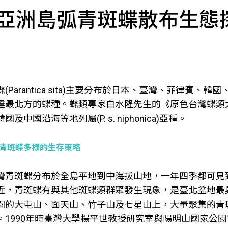
亞洲島弧青斑蝶散布生態
蝶(Parantica sita)主要分布於日本、臺灣、菲律
達最北方的蝶種。蝶類專家白水隆先生的《原色台灣蝶類
國及中國沿海等地列屬(P. s. niphonica)亞種。
青斑蝶多樣的生存策略
灣青斑蝶分布於全島平地到中海拔山地，一年四季都可見
近，青斑蝶有與其他斑蝶類群聚發生現象，是臺北盆地最具
園的大屯山、面天山、竹子山及七星山上，大量聚集的青
1990年時臺灣大學楊平世教授研究室與陽明山國家公園管理處利用標