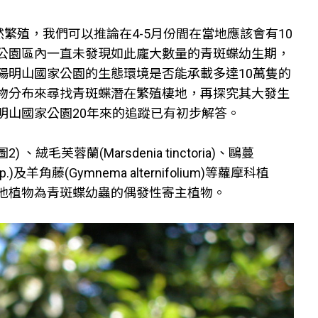
繁殖，我們可以推論在4-5月份間在當地應該會有10
公園區內一直未發現如此龐大數量的青斑蝶幼生期，
陽明山國家公園的生態環境是否能承載多達10萬隻的
物分布來尋找青斑蝶潛在繁殖棲地，再探究其大發生
明山國家公園20年來的追蹤已有初步解答。
、絨毛芙蓉蘭(Marsdenia tinctoria)、鷗蔓
spp.)及羊角藤(Gymnema alternifolium)等蘿摩科植
他植物為青斑蝶幼蟲的偶發性寄主植物。