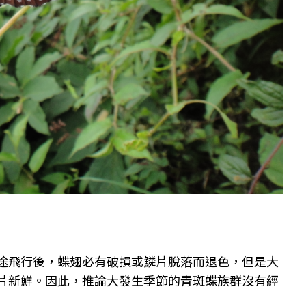
途飛行後，蝶翅必有破損或鱗片脫落而退色，但是大
片新鮮。因此，推論大發生季節的青斑蝶族群沒有經