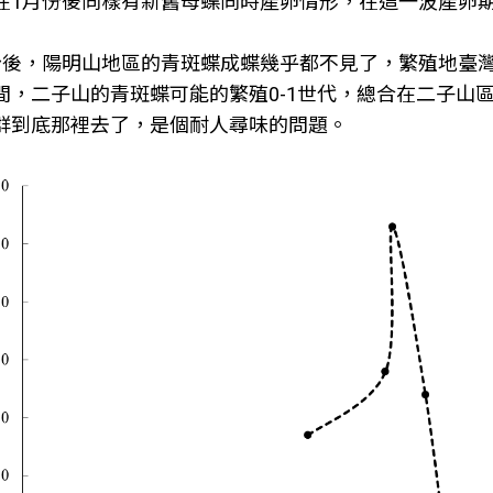
在1月份後同樣有新舊母蝶同時產卵情形，在這一波產卵期
份後，陽明山地區的青斑蝶成蝶幾乎都不見了，繁殖地臺灣
間，二子山的青斑蝶可能的繁殖0-1世代，總合在二子山區青
群到底那裡去了，是個耐人尋味的問題。