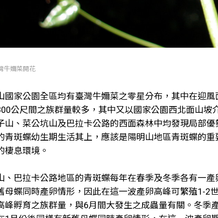
臺灣牛嬭菜開花
山國家公園全區均有臺灣牛嬭菜之零星分布，其中在迎風
0-800公尺間之族群量較多，其中又以國家公園西北面山坡
子山、菜公坑山及巴拉卡公路的西面森林中均發現局部優
的青斑蝶幼生期生活其上，應該是陽明山地區青斑蝶的重
的棲息環境。
山、巴拉卡公路地區的青斑蝶每年在春季及冬季各有一產卵
舊母蝶同時產卵情形，因此在這一波產卵高峰可繁殖1-2
高峰孵育之族群量，與6月間大發生之成蟲量有關。冬季產