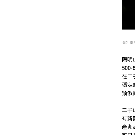
圖2. 
陽明
50
在二
穩定
類似
二子
有新
產卵