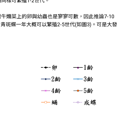
同樣可繁殖1-2世代。
牛嬭菜上的卵與幼蟲也是寥寥可數，因此推論7-10
斑蝶一年大概可以繁殖2-5世代(如圖3)。可是大發