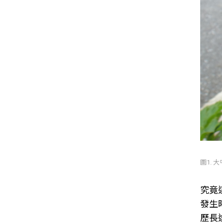
圖1.
究竟
發生
歷長