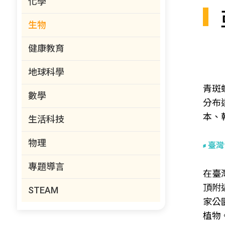
化學
生物
健康教育
地球科學
青斑
數學
分布
本、韓
生活科技
物理
臺灣
專題導言
在臺
頂附
STEAM
家公
植物。