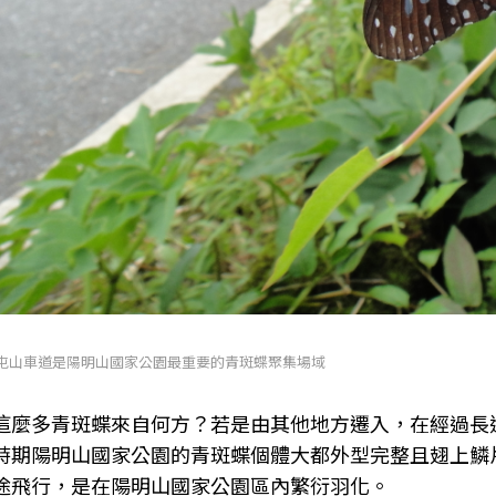
 大屯山車道是陽明山國家公園最重要的青斑蝶聚集場域
這麼多青斑蝶來自何方？若是由其他地方遷入，在經過長
時期陽明山國家公園的青斑蝶個體大都外型完整且翅上鱗
途飛行，是在陽明山國家公園區內繁衍羽化。