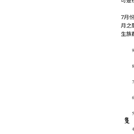
可是
7月
月之
生族