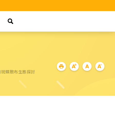
青斑蝶散布生態探討