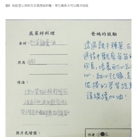
圖8. 收成空心菜的方式是用剪的喔，等它再長大可以再次收成