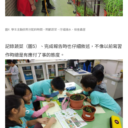
圖4. 學生主動依照分配的時間，照顧蔬菜、仔細澆水、檢查蟲害
記錄蔬菜（圖5）、完成報告時也仔細敘述，不像以前寫習
作時總是有應付了事的態度。