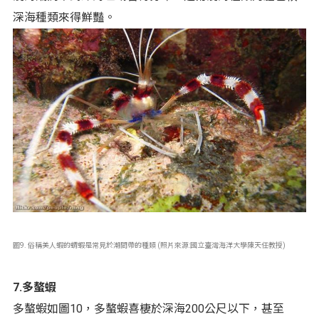
深海種類來得鮮豔。
圖9. 俗稱美人蝦的蝟蝦是常見於潮間帶的種類 (照片來源:國立臺灣海洋大學陳天任教授)
7.多螯蝦
多螯蝦如圖10，多螯蝦喜棲於深海200公尺以下，甚至