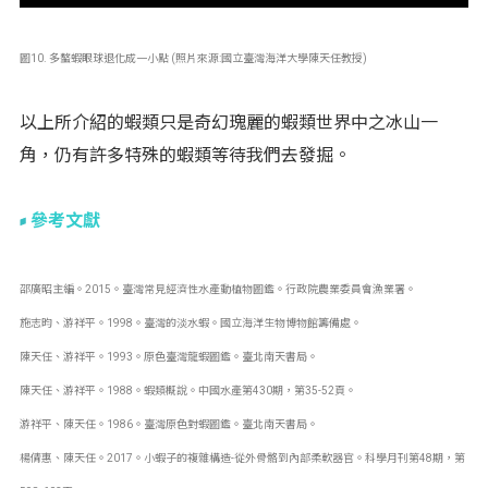
圖10. 多螯蝦眼球退化成一小點 (照片來源:國立臺灣海洋大學陳天任教授)
以上所介紹的蝦類只是奇幻瑰麗的蝦類世界中之冰山一
角，仍有許多特殊的蝦類等待我們去發掘。
參考文獻
邵廣昭主編。2015。臺灣常見經濟性水產動植物圖鑑。行政院農業委員會漁業署。
施志昀、游祥平。1998。臺灣的淡水蝦。國立海洋生物博物館籌備處。
陳天任、游祥平。1993。原色臺灣龍蝦圖鑑。臺北南天書局。
陳天任、游祥平。1988。蝦類概說。中國水產第430期，第35-52頁。
游祥平、陳天任。1986。臺灣原色對蝦圖鑑。臺北南天書局。
楊倩惠、陳天任。2017。小蝦子的複雜構造-從外骨骼到內部柔軟器官。科學月刊第48期，第