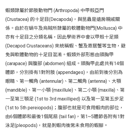
蝦類隸屬於節肢動物門 (Arthropoda) 中甲殼亞門
(Crustacea) 的十足目(Decapoda)，與昆蟲是遠房親戚關
係。由於在蝸牛及烏賊所隸屬的軟體動物門(Mollusca) 中
亦有十足目之分類名稱，因此學術界中會以甲殼十足類
(Decapod Crustaceans) 來統稱蝦、蟹及寄居蟹等生物，避
免與軟體動物的十足目混淆。蝦類外部形態由頭胸甲
(carapace) 與腹部 (abdomen) 組成。頭胸甲此處共有14個
體節，分別掛有1對附肢 (appendages)，由前到後分別為
眼睛、第一觸角 (antennular)、第二觸角 (antenna)、大顎
(mandible)、第一小顎 (maxillule)、第二小顎 (maxilla)、第
一至第三顎足 (1st to 3rd maxilliped) 以及第一至第五步足
(1st to 5th pereiopods)；腹部也就是可食用蝦肉的部位，
由6個體節和最後1個尾扇 (tail fan)，第1~5體節各附有1對
泳足(pleopods)，就是剝蝦肉後常未食用的蝦腳。