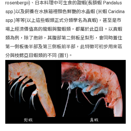
rosenbergii)、日本料理中可生食的甜蝦(長額蝦 Pandalus
spp.)以及飼養在水族箱裡顏色鮮艷的水晶蝦 (米蝦 Caridina
spp.)等等(以上這些蝦類正式分類學名為真蝦)，甚至是市
場上經濟價值高的龍蝦與螯蝦類，都屬於此亞目。以真蝦
類為例，除了抱卵，其腹部第二側板呈梨形，會同時蓋住
第一側板後半部及第三側板前半部，此特徵可初步用來區
分與枝鰓亞目蝦類的不同 (圖1)。