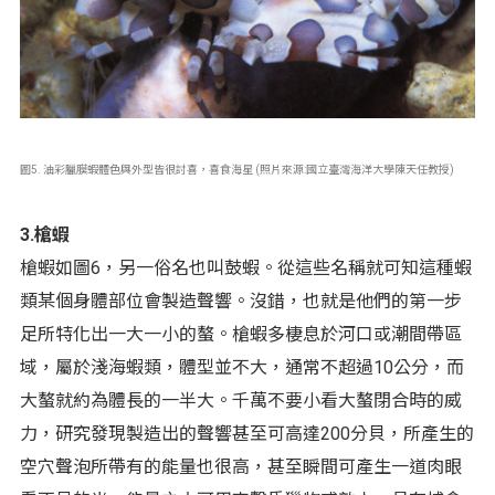
圖5. 油彩臘膜蝦體色與外型皆很討喜，喜食海星 (照片來源:國立臺灣海洋大學陳天任教授)
3.槍蝦
槍蝦如圖6，另一俗名也叫鼓蝦。從這些名稱就可知這種蝦
類某個身體部位會製造聲響。沒錯，也就是他們的第一步
足所特化出一大一小的螯。槍蝦多棲息於河口或潮間帶區
域，屬於淺海蝦類，體型並不大，通常不超過10公分，而
大螯就約為體長的一半大。千萬不要小看大螯閉合時的威
力，研究發現製造出的聲響甚至可高達200分貝，所產生的
空穴聲泡所帶有的能量也很高，甚至瞬間可產生一道肉眼