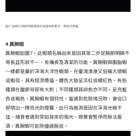
圖6. 槍蝦在潮間帶珊瑚礁區者種類較繁多，顏色亦鮮豔
4.異腕蝦
異腕蝦如圖7，此蝦類名稱由來是因其第二步足腕節明顯不
等長且形狀不一，有攝食及清潔的功能。異腕蝦與胭脂蝦
一樣都是屬於深海大洋性蝦類，在臺灣漁港又俗稱大頭蝦
或蝦母，具有經濟價值。體色大致呈淡紅或橘紅色，有些
種類在腹節背部有大刺；不同種類其卵色亦不同，呈亮藍
色或褐色。異腕蝦有個特性，當遇到危險情況時，會從口
部噴出一陣亮光的煙霧，此行為推測是因在深海光線不
佳，捕食者遇到突如其來的強光，視覺會暫停而無法看
清，異腕蝦可趁隙儘速脫逃。