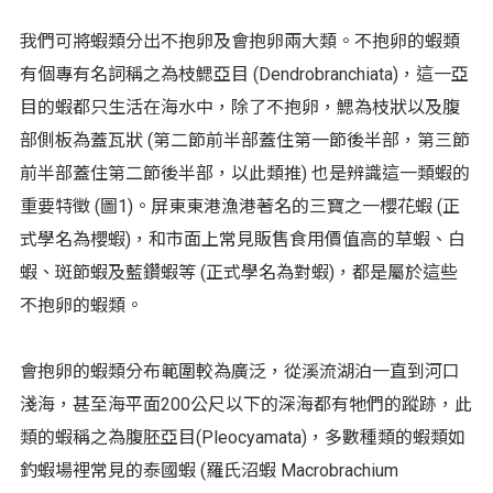
我們可將蝦類分出不抱卵及會抱卵兩大類。不抱卵的蝦類
有個專有名詞稱之為枝鰓亞目 (Dendrobranchiata)，這一亞
目的蝦都只生活在海水中，除了不抱卵，鰓為枝狀以及腹
部側板為蓋瓦狀 (第二節前半部蓋住第一節後半部，第三節
前半部蓋住第二節後半部，以此類推) 也是辨識這一類蝦的
重要特徵 (圖1)。屏東東港漁港著名的三寶之一櫻花蝦 (正
式學名為櫻蝦)，和市面上常見販售食用價值高的草蝦、白
蝦、斑節蝦及藍鑽蝦等 (正式學名為對蝦)，都是屬於這些
不抱卵的蝦類。
會抱卵的蝦類分布範圍較為廣泛，從溪流湖泊一直到河口
淺海，甚至海平面200公尺以下的深海都有牠們的蹤跡，此
類的蝦稱之為腹胚亞目(Pleocyamata)，多數種類的蝦類如
釣蝦場裡常見的泰國蝦 (羅氏沼蝦 Macrobrachium