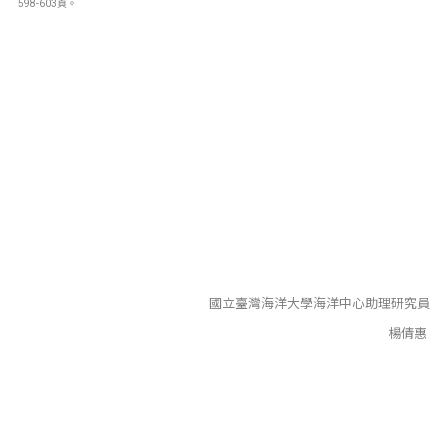
598-603頁。
國立臺灣海洋大學海洋中心助理研究員
楊倩惠