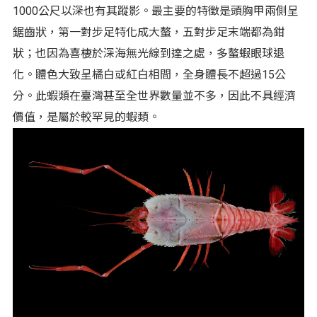
1000公尺以深也有其蹤影。最主要的特徵是頭胸甲兩側呈
鋸齒狀，第一對步足特化成大螯，五對步足末端都為鉗
狀；也因為喜棲於深海無光線到達之處，多螯蝦眼球退
化。體色大致呈橘白或紅白相間，全身體長不超過15公
分。此蝦類在臺灣甚至全世界數量並不多，因此不具經濟
價值，是屬於較罕見的蝦類。