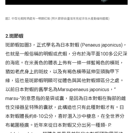
圖2. 中型毛蝦尾柄處有一明顯紅點 (照片節錄自臺灣常見經濟性水產動植物圖鑑)
2.斑節蝦
斑節蝦如圖3，正式學名為日本對蝦 (Penaeus japonicus)，
也就是一般俗稱的明蝦或虎蝦，分布於海平面100多公尺深
的海底。在米黃色的體表上佈有一條一條藍褐色的橫斑，
猶如老虎身上的斑紋，以及有褐色橫帶延伸至頭胸甲下
緣，這也是斑節蝦明顯可從體色與其他對蝦類區分之處。
以前日本對蝦的舊學名為Marsupenaeus japonicus，”
marsu-“的意思指的是袋或囊，是因為日本對蝦在胸部的雌
性交接器呈特殊的囊狀，此構造也只有此種對蝦才有。日
本對蝦體長約8-10公分，喜好潛入沙中棲息，在全世界分
布範圍極廣。近年來從日本對蝦又分出另一種類- P.