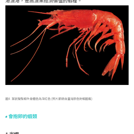
港漁港，是高漁業經濟價值的蝦種。
圖4. 葉狀擬鬚蝦全身體色為深紅色 (照片節錄自臺灣原色對蝦圖鑑)
會抱卵的蝦類