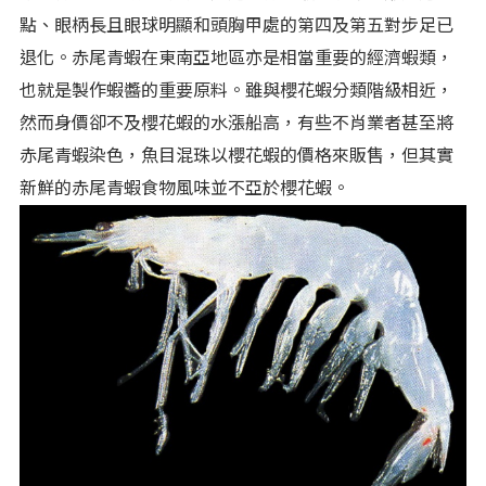
點、眼柄長且眼球明顯和頭胸甲處的第四及第五對步足已
退化。赤尾青蝦在東南亞地區亦是相當重要的經濟蝦類，
也就是製作蝦醬的重要原料。雖與櫻花蝦分類階級相近，
然而身價卻不及櫻花蝦的水漲船高，有些不肖業者甚至將
赤尾青蝦染色，魚目混珠以櫻花蝦的價格來販售，但其實
新鮮的赤尾青蝦食物風味並不亞於櫻花蝦。