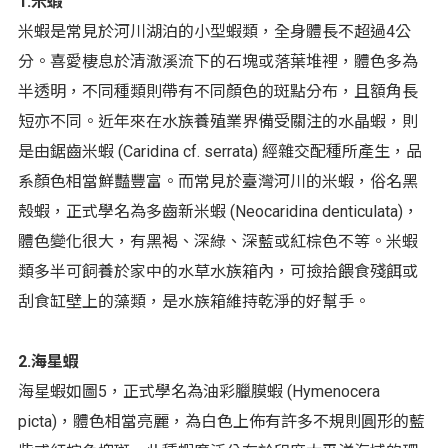
1.米蝦
米蝦是常見於河川湖泊的小型蝦類，全身體長不超過4公
分。喜愛棲息於清澈溪流下的石塊或落葉堆裡，體色多為
半透明，不同種類則帶有不同顏色的斑點分布，且額角長
短亦不同。近年來在水族養殖業界備受關注的水晶蝦，則
是由鋸齒米蝦 (Caridina cf. serrata) 經雜交配種所產生，品
系顏色相當鮮豔豐富。而常見於臺灣河川的米蝦，俗名黑
殼蝦，正式學名為多齒新米蝦 (Neocaridina denticulata)，
體色變化很大，有黑褐、深綠、深藍或紅棕色不等。米蝦
類多半可飼養於家中的水草水族箱內，可撿拾餵食殘餌或
刮食缸壁上的藻類，是水族箱維持乾淨的好幫手。
2.海星蝦
海星蝦如圖5，正式學名為油彩臘膜蝦 (Hymenocera
picta)，體色相當亮麗，為白色上佈有許多不規則圓形的藍