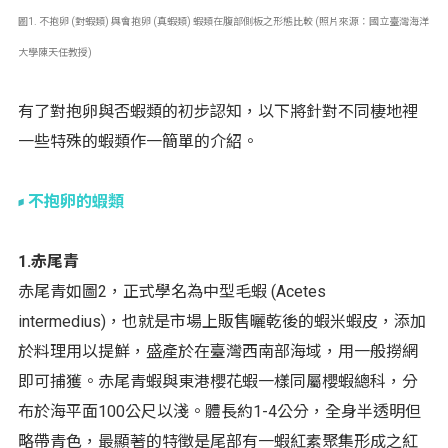
圖1. 不抱卵 (對蝦類) 與會抱卵 (真蝦類) 蝦類在腹部側板之形態比較 (照片來源：國立臺灣海洋
大學陳天任教授)
有了對抱卵與否蝦類的初步認知，以下將針對不同棲地裡
一些特殊的蝦類作一簡單的介紹。
不抱卵的蝦類
1.赤尾青
赤尾青如圖2，正式學名為中型毛蝦 (Acetes
intermedius)，也就是市場上販售曬乾後的蝦米蝦皮，添加
於料理用以提鮮，盛產於在臺灣西南部海域，用一般撈網
即可捕獲。赤尾青蝦與東港櫻花蝦一樣同屬櫻蝦總科，分
布於海平面100公尺以淺。體長約1-4公分，全身半透明但
略帶青色，最顯著的特徵是尾部有一蝦紅素聚集形成之紅