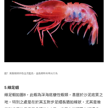
圖7. 異腕蝦類卵色呈亮藍色，當遇敵時有噴光行為
5.線足蝦
線足蝦如圖8，此蝦為深海底棲性蝦類，喜居於沙泥底質之
地，特別之處是在於其五對步足細長猶如線狀，尤其是後