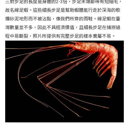
三對步足的長度是身體的2-3倍，步足末端都帶有短細毛，
故名線足蝦。這些細長步足是幫助蝦體能行走於深海的軟
爛砂泥地形而不被沾黏，像我們所穿的雨鞋。線足蝦在臺
灣數量並不多，因此不具經濟價值，且細長步足在捕撈過
程中易斷裂，照片所提供有完整步足的樣本實屬不易。