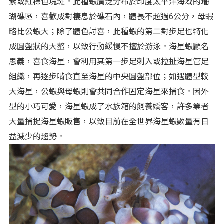
紫或紅棕色塊斑。此種蝦廣泛分布於印度太平洋海域的珊
瑚礁區，喜歡成對棲息於礁石內，體長不超過6公分，母蝦
略比公蝦大；除了體色討喜，此種蝦的第二對步足也特化
成圓盤狀的大螯，以致行動緩慢不擅於游泳。海星蝦顧名
思義，喜食海星，會利用其第一步足刺入或拉扯海星管足
組織，再逐步啃食直至海星的中央圓盤部位；如遇體型較
大海星，公蝦與母蝦則會共同合作固定海星來捕食。因外
型的小巧可愛，海星蝦成了水族箱的飼養嬌客，許多業者
大量捕捉海星蝦販售，以致目前在全世界海星蝦數量有日
益減少的趨勢。