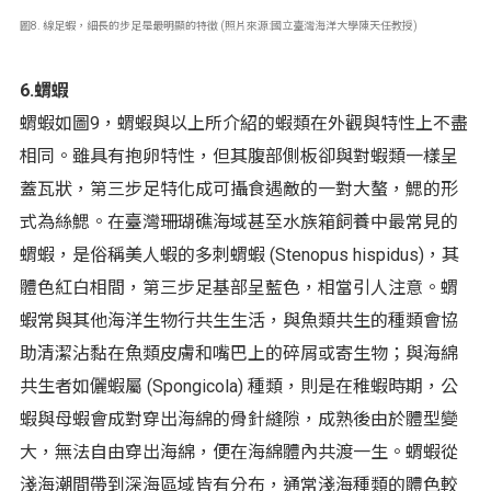
圖8. 線足蝦，細長的步足是最明顯的特徵 (照片來源:國立臺灣海洋大學陳天任教授)
6.蝟蝦
蝟蝦如圖9，蝟蝦與以上所介紹的蝦類在外觀與特性上不盡
相同。雖具有抱卵特性，但其腹部側板卻與對蝦類一樣呈
蓋瓦狀，第三步足特化成可攝食遇敵的一對大螯，鰓的形
式為絲鰓。在臺灣珊瑚礁海域甚至水族箱飼養中最常見的
蝟蝦，是俗稱美人蝦的多刺蝟蝦 (Stenopus hispidus)，其
體色紅白相間，第三步足基部呈藍色，相當引人注意。蝟
蝦常與其他海洋生物行共生生活，與魚類共生的種類會協
助清潔沾黏在魚類皮膚和嘴巴上的碎屑或寄生物；與海綿
共生者如儷蝦屬 (Spongicola) 種類，則是在稚蝦時期，公
蝦與母蝦會成對穿出海綿的骨針縫隙，成熟後由於體型變
大，無法自由穿出海綿，便在海綿體內共渡一生。蝟蝦從
淺海潮間帶到深海區域皆有分布，通常淺海種類的體色較