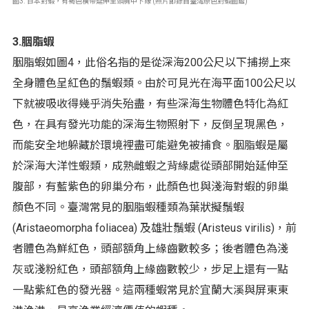
圖3. 日本對蝦，有褐色橫帶延伸至頭胸甲下緣 (照片節錄自臺灣原色對蝦圖鑑)
3.胭脂蝦
胭脂蝦如圖4，此俗名指的是從深海200公尺以下捕撈上來
全身體色呈紅色的鬚蝦類。由於可見光在海平面100公尺以
下就被吸收得幾乎消失殆盡，有些深海生物體色特化為紅
色，在具有發光功能的深海生物照射下，反倒呈現黑色，
而能安全地躲藏於環境裡盡可能避免被捕食。胭脂蝦是屬
於深海大洋性蝦類，成熟雌蝦之背緣處從頭部開始延伸至
腹部，有藍紫色的卵巢分布，此顏色也與淺海對蝦的卵巢
顏色不同。臺灣常見的胭脂蝦種類為葉狀擬鬚蝦
(Aristaeomorpha foliacea) 及雄壯鬚蝦 (Aristeus virilis)，前
者體色為鮮紅色，頭部額角上緣齒數較多；後者體色為淺
灰或淺粉紅色，頭部額角上緣齒數較少，步足上還有一點
一點紫紅色的發光器。這兩種蝦常見於宜蘭大溪與屏東東