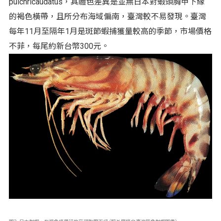
pulchricaudatus，其體色差異是並無日本對蝦頭胸甲下緣
的褐色橫帶，且所分布海域偏南，臺灣較不易發現。臺灣
每年11月至隔年1月是斑節蝦捕獲量較高的季節，市場價格
不菲，每尾約新台幣300元。