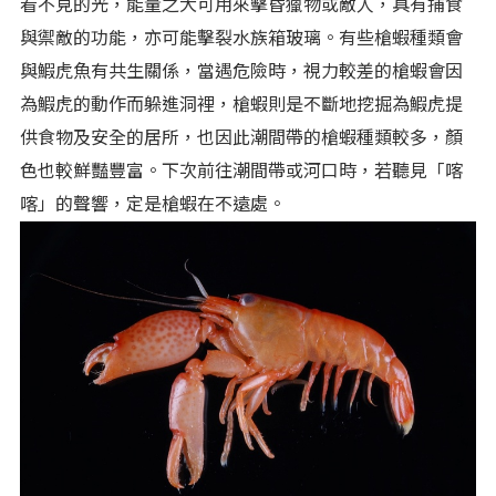
看不見的光，能量之大可用來擊昏獵物或敵人，具有捕食
與禦敵的功能，亦可能擊裂水族箱玻璃。有些槍蝦種類會
與鰕虎魚有共生關係，當遇危險時，視力較差的槍蝦會因
為鰕虎的動作而躲進洞裡，槍蝦則是不斷地挖掘為鰕虎提
供食物及安全的居所，也因此潮間帶的槍蝦種類較多，顏
色也較鮮豔豐富。下次前往潮間帶或河口時，若聽見「喀
喀」的聲響，定是槍蝦在不遠處。