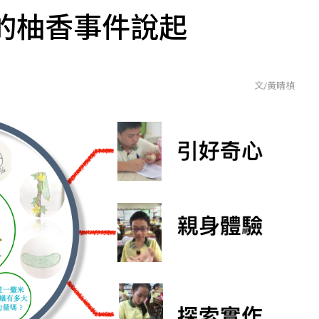
的柚香事件說起
文/黃晴楨