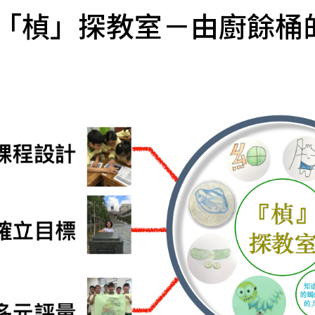
「楨」探教室－由廚餘桶