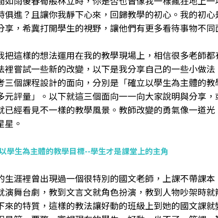
間如雨後春筍般林立時，你是否也曾像我一樣瘋狂地上一
時俱進？且讓你我靜下心來，回歸教學的初心。我的初心
分享，希冀打開學生的視野，讓他們有更多看待事物不同
我把這樣的想法運用在我的教學現場上，相信很多老師都
法裡嘗試一些新的改變，以下是我分享自己的一些小做法
考三個課程設計的面向，分別是「確立以學生為主體的教
多元評量」。以下就這三個面向一一向大家說明與分享，
就已經看見不一樣的教學風景。教師改變的勇氣像一道光
星星。
以學生為主體的教學目標--學生才是課堂上的主角
的生涯裡曾出現過一個很特別的國文老師，上課不帶課本
就演舞台劇，教到文言文就角色扮演，教到人物吵架時就
下來的特質，這樣的教法讓好動的班級上到她的國文課就