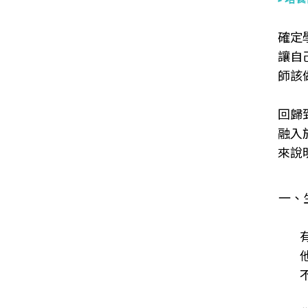
確定
讓自
師該
回歸
融入
來說
一、