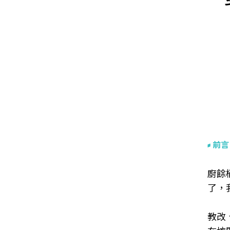
前言
廚餘
了，
教改