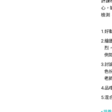
計課
心，
檢測
1.
2.
烈
例
3.
色
老
4.
5.
培養