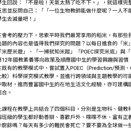
學生回說：「不是啦！天氣太熱了吃不下。」，就這樣完整
反思並反問自己：「「一位生物教師能做什麼呢？一人不
學生去減量吧！」
在會考的壓力下，思索平時我們最常享用的稻米，有那些
出題的內容也是值得我們探究的問題？以每日進食的「米
「米歷米遊」、「一掃就知米蹤」「POEC探究米底」與「
應12年國教素養導向政策及順應國中生的學習興趣與習慣
既有的教學模式中，嘗試置入POEC（Prediction/預測、Observ
比較）科學探究模式教學，並進行跨領域與主題教學的可
中取材，進而豐富國中生的在地生活文化經驗，亦可建構
結合。
此課程在教學上共結合了四個科目，分別是生物科、健教
個班級的學生都好動善辯、喜歡戶外、喋喋不休、富有正
少廚餘嗎？每天有多少的難民會死亡？要不要為全球做一