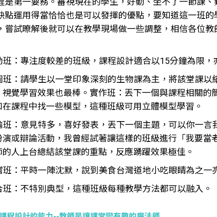
程是第一要務。審視現在的學生，好動、坐不了一節課、
缺點運用得當恰恰也是可以發揮的優點，要知道這一班的
，嘗試暸解後就可以在教學現場做一些調整，相信各位教
好動班：專注度較差的班級，課程設計適合以15分鐘為限，亦
繪圖班：請學生以一堂印象深刻的生物課為主，將該堂課以
，視覺學習效果也最棒。實作班：丟下一個與課程相關的
如在課程中找一些模型，這種班級可用立體模型學習。
討論班：意見特多，喜好發表，丟下一個主題，可以你一言
扮演或辯論活動，我曾經試著讓這樣的班級進行「我要當
師的人上台總結該堂課的重點，反應踴躍效果極佳。
品嚐班：平時一陣沈默，說到美食台灣道地小吃眼睛為之一
混合班：不特別典型，這種班級每種教學方法都可以融入。
課程設計的能力--教師是讓課堂變有趣的魔法師