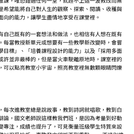
堆課，唯恐錯過任何一堂，就趕不上這一波教改而無
是希望能將自己對人生的觀察、探索、閱讀、收穫與
面向的能力，讓學生盡情地享受在課堂裡。
有自己既有的一套想法和做法，也相信有人想在既有
。每當教授新單元或想要有一些教學新改變時，會嘗
學目標」、「培養課程設計的能力」以及「採用多面
或許並非最棒的，但是當火車駛離原地時，課室裡的
，可以點亮教室小宇宙，照亮教室裡無數顆眼睛閃爍
，每次進教室總是說故事，教到詩詞就唱歌，教到白
辯論，國文老師說這樣教我們班，是因為考量到好動
變專注，成績也提升了，可見衡量班級學生特質來設