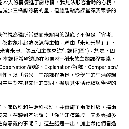
22人份桶餐進了廚餘桶，我無法形容當時的心情，
能減少三桶廚餘桶的量，但總能點亮課堂讓我眾多的
我們視為理所當然而未解開的謎底？不但是「會考」
」為對象串起這次課程主軸，藉由「米知米學」」、
米食米思」等五個主題來進行課程(圖1)。於是，因
，本課程希望透過在地食材—稻米的主題課程實踐，
ation/觀察、Explanation/解釋、Comparison/
能性。以「稻米」主題課程為例，從學生的生活經驗
國中生對在地文化的認同，擴展其生活經驗與學習的
科、家政科和生活科技科，共實施了兩個班級，這兩
義感，在聽到老師說：「你們知道學校一天要丟掉多
些有意義的事呢？」這些話題一出，加上帶他們看過