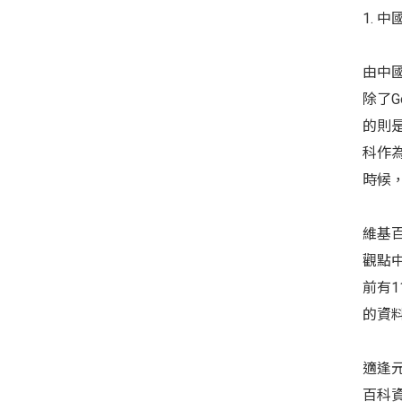
1. 
由中
除了G
的則
科作
時候
維基
觀點
前有
的資
適逢
百科