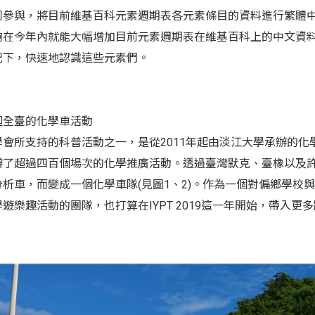
同參與，將目前維基百科元素週期表各元素條目的資料進行繁體
夠在今年內就能大幅增加目前元素週期表在維基百科上的中文資
況下，快速地認識這些元素們。
巡迴全臺的化學車活動
學會所支持的科普活動之一，是從2011年起由淡江大學承辦的
辦了超過四百個場次的化學推廣活動。透過臺灣默克、臺橡以及
分析車，而變成一個化學車隊(見圖1、2)。作為一個對偏鄉學校
遊樂趣活動的團隊，也打算在IYPT 2019這一年開始，帶入更