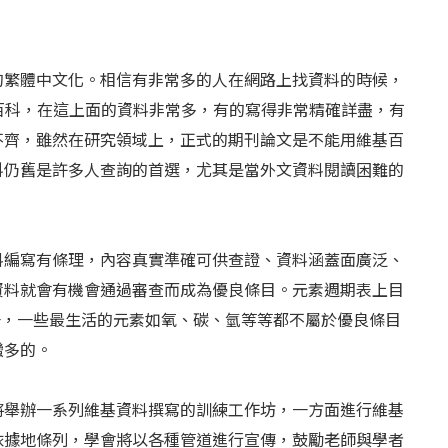
的繁體中文化。相信有非常多的人在網路上找資料的時候，
維基百科，在這上面的資料非常多，有的寫得非常精確詳盡，有
不齊，雖然在研究領域上，正式的期刊論文是不能用維基百
科仍舊是許多人查詢的首選，尤其是當外文資料閱讀困難的
料編寫有條理，內容真實準確可供查證、資料涵蓋面廣泛、
資料就會有機會通過審查而成為優良條目。元素週期表上目
之一，一些最生活的元素如氧、碳、氫等等都不屬於優良條目
蠻多的。
將舉辦一系列維基資料撰寫的訓練工作坊，一方面進行維基
依據地條列，學會將以各種管道進行宣傳，鼓勵老師與學者