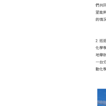
們共
望能
的情
2. 
化學
地舉
一台
動化學