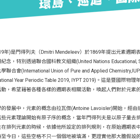
019年)是門得列夫（Dmitri Mendeleev）於1869年提
念，特別透過聯合國科教文組織(United Nations Educational, Scient
聯合會(International Union of Pure and Applied Chemist
rnational Year Periodic Table 2019, IYPT 2
活動，希望藉著各種各樣的週期表相關活動，喚起人們對於元素
的發展中，元素的概念由拉瓦傑(Antoine Lavoisler)開始，經
這些元素理論開始有原子序的概念，當年門得列夫是以原子量去排
夫在排列元素的時候，依據他所設定的排列規則，在原始週期表
時至今日，這些空格不只一個個地被填滿，更證實他那大膽假設