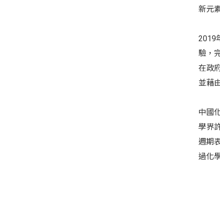
新元
20
驗，
在政
並藉
中國
學界
週期表
過化