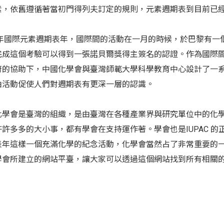
素，依舊遵循著當初門得列夫訂定的規則，元素週期表到目前已經
19年國際元素週期表年，國際間的活動在一月的時候，於巴黎有
完成這個考驗可以得到一張諾貝爾獎得主簽名的認證。作為國際間化學
府的協助下，中國化學會與臺灣師範大學科學教育中心設計了一
由活動促使人們對週期表有更深一層的認識。
化學會是臺灣的組織，是由臺灣在各種產業界與研究單位中的化學
許許多多的大小事，都有學會在支持運作著。學會也是IUPAC 
年這樣一個充滿化學的紀念活動，化學會當然占了非常重要的一個角
學會所建立的網站平臺，讓大家可以透過這個網站找到所有相關的