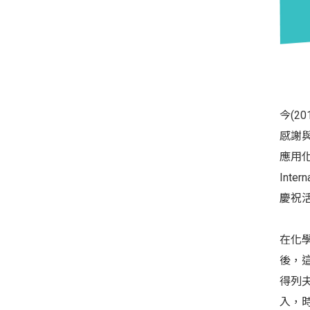
今(2
感謝與紀
應用化學
Inte
慶祝
在化學
後，
得列
入，