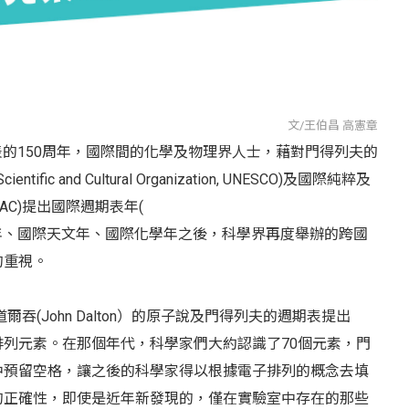
文/王伯昌 高憲章
出元素週期表的150周年，國際間的化學及物理界人士，藉對門得列夫的
ific and Cultural Organization, UNESCO)及國際純粹及
ry,IUPAC)提出國際週期表年(
019)。這是暨國際物理年、國際天文年、國際化學年之後，科學界再度舉辦的跨國
的重視。
由道爾吞(John Dalton）的原子說及門得列夫的週期表提出
列元素。在那個年代，科學家們大約認識了70個元素，門
中預留空格，讓之後的科學家得以根據電子排列的概念去填
的正確性，即使是近年新發現的，僅在實驗室中存在的那些