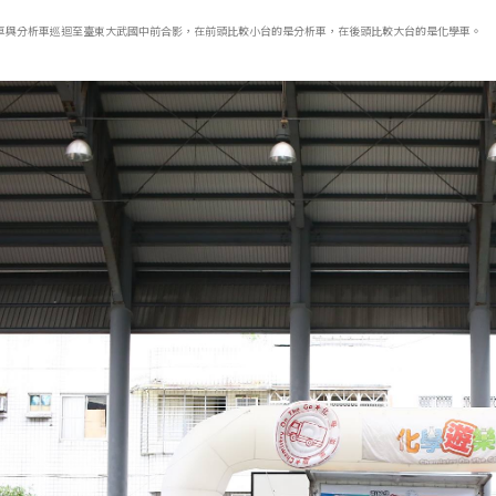
學車與分析車巡迴至臺東大武國中前合影，在前頭比較小台的是分析車，在後頭比較大台的是化學車。