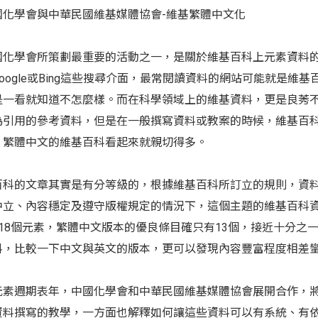
中國化學會與中華民國維基媒體協會-維基繁體中文化
國化學會所策劃最重要的活動之一，是關於維基百科上元素資料
oogle或Bing這些搜尋介面，最常閱讀資料的網站可能就是
是一看就知道不怎麼樣。而在科學領域上的維基資料，更是良莠
為引用的參考資料，但是在一般撰寫資料或教案的時候，維基百
，繁體中文的維基百科看起來就親切得多。
百科的文章其實是有分等級的，根據維基百科所訂立的規則，資
中立、內容穩定及遵守版權規定的情況下，這個主題的維基百科
118個元素，繁體中文版本的優良條目確只有13個，接近十分
料，比較一下中文與英文的版本，更可以發現內容豐富程度相差
元素週期表年，中國化學會和中華民國維基媒體協會展開合作，
資料撰寫的教學，一方面也解釋如何讓這些資料可以有系統、有