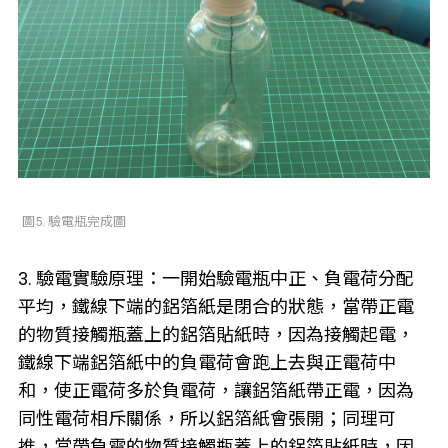
圖5. 驗電瓶完成圖
3. 驗電實驗原理：一開始驗電瓶中正、負電荷分配
平均，鐵線下端的鋁箔紙是閉合的狀態，當帶正電
的物質接觸瓶蓋上的鋁箔貼紙時，因為接觸起電，
鐵線下端鋁箔紙中的負電荷會跑上去與正電荷中
和，使正電荷多於負電荷，讓鋁箔紙帶正電，因為
同性電荷相斥關係，所以鋁箔紙會張開；同理可
推，當帶負電的物質接觸瓶蓋上的鋁箔貼紙時，因