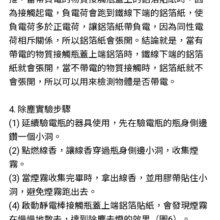
為接觸起電，負電荷會跑到鐵線下端的鋁箔紙，使
負電荷多於正電荷，讓鋁箔紙帶負電，因為同性電
荷相斥關係，所以鋁箔紙會張開。結論就是，當有
帶電的物質接觸瓶蓋上端鋁箔時，鐵線下端的鋁箔
紙就會張開，當不帶電的物質接觸時，鋁箔紙就不
會張開，所以可以用來檢測物體是否帶電。
4. 除塵實驗步驟
(1) 延續驗電瓶的器具使用，先在驗電瓶的瓶身側邊
鑽一個小洞。
(2) 點燃線香，讓線香穿過瓶身側邊小洞，收集煙
霧。
(3) 當煙霧收集完畢時，拿出線香，並用膠帶貼住小
洞，避免煙霧跑出去。
(4) 啟動靜電棒接觸瓶蓋上端鋁箔貼紙，會發現煙霧
在慢慢地散去，達到除塵去煙的效果（圖6）。