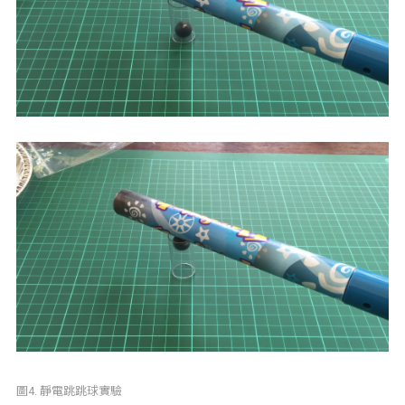
圖4. 靜電跳跳球實驗