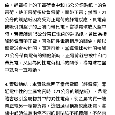
係，靜電棒上的正電荷會中和15公分銅貼紙上的負
電荷，使正電荷多於負電荷，而帶正電；然而，21
公分的銅貼紙因為受到正電荷的靜電感應，負電荷
被吸引到盤子的上端而帶負電。當導電球放入盤中
時，若接觸到15公分帶正電荷的銅貼紙，會因為接
觸起電而帶正電，因為同性電荷相斥的關係，所以
導電球會被推開，同理可推，當導電球被推開接觸
21公分帶負電荷的銅貼紙時，正電荷就會被中和而
帶負電，又因為同性電荷相斥的關係，導電球在盤
中就會一直轉動。
4. 實驗總結：本實驗說明了當帶電體（靜電棒）靠
近電中性的金屬物質時（21公分的銅貼紙），帶電
體會吸引金屬物質中的異性電荷，使金屬物質一端
帶正電另一端帶負電，這個過程稱為感應起電。實
驗中必須注意兩條不同的銅貼紙不能接觸，不然兩