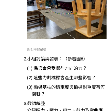
圖5. 搭建吊橋
2.小組討論與發表：（參看圖6）
(1) 橋梁會承受哪些方向的力？
(2) 這些力對橋樑會產生哪些影響？
(3) 橋樑基柱的穩定度與橋樑耐重度有何
關聯？
3.教師統整
介紹張力、壓力、扭力、剪力及彎曲應