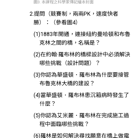
圖3. 本課程之科學家傳記繪本封面
2.提問（競賽制，兩兩PK，速度快者
勝）：（參看圖4）
(1)1883年開通，連接紐約曼哈頓和布魯
克林之間的橋，名稱是？
(2)在約翰·羅布林的橋樑設計中必須解決
哪些挑戰（設計問題）？
(3)你認為華盛頓．羅布林為什麼要接管
布魯克林大橋的建設？
(4)當華盛頓．羅布林患沉箱病時發生了
什麼？
(5)你認為艾米麗．羅布林在完成施工過
程中面臨哪些挑戰？
(6)羅林是如何解決尋找願意在橋上做電