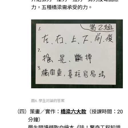
力，五種橋梁需承受的力。
圖6. 學生討論的答案
（四）策畫∕實作：
橋梁六大款
（授課時間：20
分鐘）
學生閱讀擷取自繪本《哇！驚奇工程知識