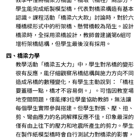
教學中僅將橋梁分橋面、橋墩（橋柱）兩部分，
學生能完成紙製模型橋，代表對橋梁構造有基本
認識。課程活動「橋梁六大款」討論時，對於六
種橋樑形式中的桁架橋、懸臂橋較為陌生。設計
橋梁時，全採用梁橋設計，教師曾建議第6組可
增桁架橋結構，但學生最後沒有採用。
四、橋梁力學
教學活動「橋梁五大力」中，學生對吊橋的變形
很有反應，能仔細觀察吊橋結構與施力方向不同
造成吊橋的數種變化，有學生主動說到：「橋柱
要蓋穩一點，橋才不容易倒。」。可惜因教室場
地空間問題，僅能擇3位學童協助教師，無法讓
每個學生實際參與搭建。但學生對張、壓、扭、
剪、彎曲應力的名詞解釋反應不佳，印象最深的
僅有由上往下的壓力和地震所產生的剪力。學生
在製作紙模型橋時會自行測試力對橋梁的影響，