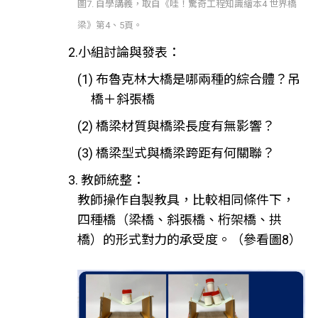
圖7. 自學講義，取自《哇！驚奇工程知識繪本4 世界橋
梁》第4、5頁。
2.小組討論與發表：
(1) 布魯克林大橋是哪兩種的綜合體？吊
橋＋斜張橋
(2) 橋梁材質與橋梁長度有無影響？
(3) 橋梁型式與橋梁跨距有何關聯？
3. 教師統整：
教師操作自製教具，比較相同條件下，
四種橋（梁橋、斜張橋、桁架橋、拱
橋）的形式對力的承受度。（參看圖8）