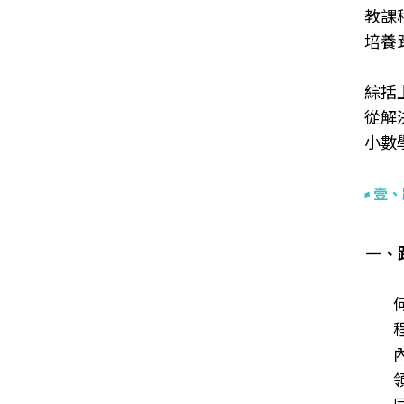
教課
培養
綜括
從解
小數
壹、
一、