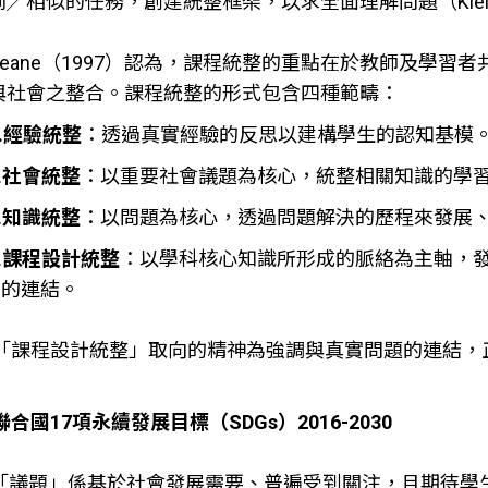
同╱相似的任務，創建統整框架，以求全面理解問題（Klein,
Beane（1997）認為，課程統整的重點在於教師及學
與社會之整合。課程統整的形式包含四種範疇：
.經驗統整
：透過真實經驗的反思以建構學生的認知基模
.
社會統整
：以重要社會議題為核心，統整相關知識的學
.
知識統整
：以問題為核心，透過問題解決的歷程來發展
.
課程設計統整
：以學科核心知識所形成的脈絡為主軸，
的連結。
「課程設計統整」取向的精神為強調與真實問題的連結，
合國17項永續發展目標（SDGs）2016-2030
「議題」係基於社會發展需要、普遍受到關注，且期待學