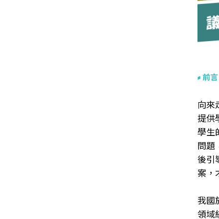
前言
向來
提供
學生
問題
後引
案，
我國
領域