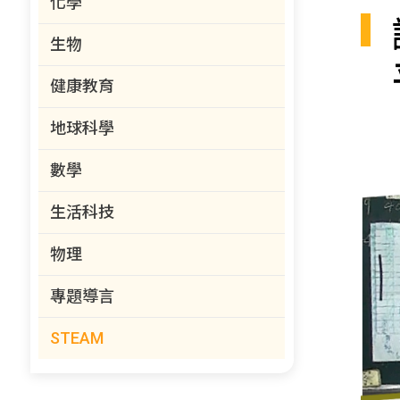
化學
生物
健康教育
地球科學
數學
生活科技
物理
專題導言
STEAM