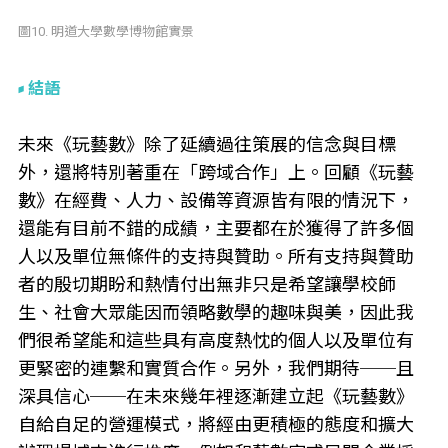
圖10. 明道大學數學博物館實景
結語
未來《玩藝數》除了延續過往策展的信念與目標
外，還將特別著重在「跨域合作」上。回顧《玩藝
數》在經費、人力、設備等資源皆有限的情況下，
還能有目前不錯的成績，主要都在於獲得了許多個
人以及單位無條件的支持與贊助。所有支持與贊助
者的殷切期盼和熱情付出無非只是希望讓學校師
生、社會大眾能因而領略數學的趣味與美，因此我
們很希望能和這些具有高度熱忱的個人以及單位有
更緊密的連繫和實質合作。另外，我們期待──且
深具信心──在未來幾年裡逐漸建立起《玩藝數》
自給自足的營運模式，將經由更積極的態度和擴大