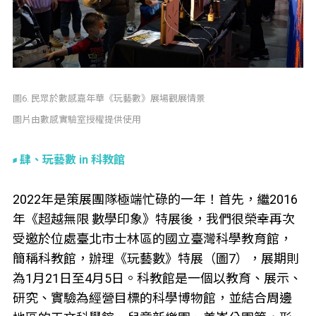
圖6. 民眾於數感嘉年華《玩藝數》展場觀展情景
圖片由數感實驗室授權提供使用
肆、玩藝數 in 科教館
2022年是策展團隊極端忙碌的一年！首先，繼2016
年《超越無限 數學印象》特展後，我們很榮幸再次
受邀於位處臺北市士林區的國立臺灣科學教育館，
簡稱科教館，辦理《玩藝數》特展（圖7），展期則
為1月21日至4月5日。科教館是一個以教育、展示、
研究、實驗為經營目標的科學博物館，並結合周邊