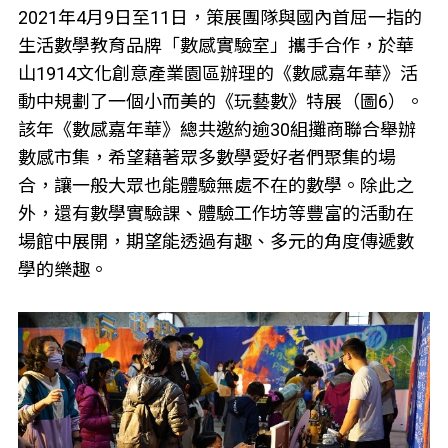
2021年4月9日至11日，策展團隊與國內首屈一指的
生活數學教育品牌「數感實驗室」攜手合作，於華
山1914文化創意產業園區辦理的《數感嘉年華》活
動中規劃了一個小而美的《玩藝數》特展（圖6）。
該年《數感嘉年華》總共邀約逾30組攤商聯合舉辦
數感市集，希望藉著眾多數學愛好者們聚集的場
合，讓一般大眾也能體驗無處不在的數學。除此之
外，還有數學實驗課、體驗工作坊等豐富的活動在
場館中展開，期望能透過有趣、多元的角度傳遞數
學的樂趣。