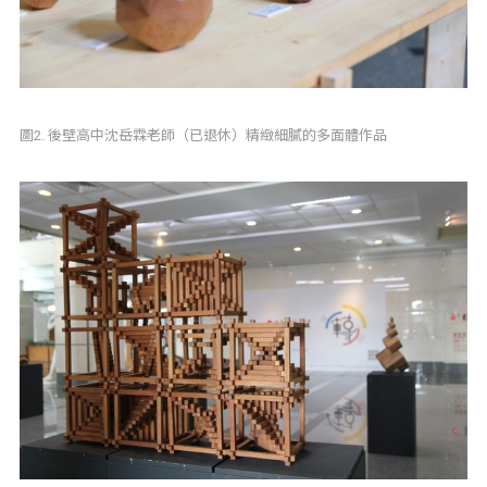
圖2. 後壁高中沈岳霖老師（已退休）精緻細膩的多面體作品