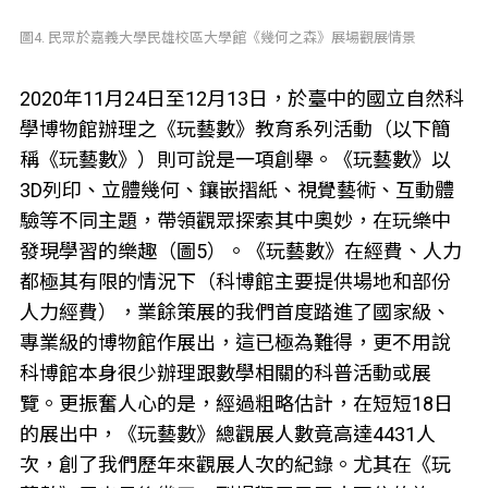
圖4. 民眾於嘉義大學民雄校區大學館《幾何之森》展場觀展情景
2020年11月24日至12月13日，於臺中的國立自然科
學博物館辦理之《玩藝數》教育系列活動（以下簡
稱《玩藝數》）則可說是一項創舉。《玩藝數》以
3D列印、立體幾何、鑲嵌摺紙、視覺藝術、互動體
驗等不同主題，帶領觀眾探索其中奧妙，在玩樂中
發現學習的樂趣（圖5）。《玩藝數》在經費、人力
都極其有限的情況下（科博館主要提供場地和部份
人力經費），業餘策展的我們首度踏進了國家級、
專業級的博物館作展出，這已極為難得，更不用說
科博館本身很少辦理跟數學相關的科普活動或展
覽。更振奮人心的是，經過粗略估計，在短短18日
的展出中，《玩藝數》總觀展人數竟高達4431人
次，創了我們歷年來觀展人次的紀錄。尤其在《玩