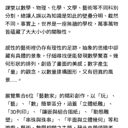
課堂以數學、物理、化學、文學、藝術等不同科別
分割，總讓人誤以為知識是如此的壁壘分明、截然
不同。事實上，世界是一座無牆的學校，萬事萬物
皆蘊藏了大大小小的關聯性。
感性的藝術裡仍存有理性的足跡，抽象的思維中卻
藏有具體的景象，仔細尋找便能發現數學驚喜。幾
何形狀的排列，創造了畫面的美感；數字產生
「量」的觀念，以數量建構圖形，又有迥異的風
景……。
展覽集合6位「藝數家」的精彩創作，以「玩」、
「藝」、「數」簡單區分，涵蓋「立體紙雕」、
「3D列印」、「鑲嵌與組合摺紙」、「動態雕
塑」、「串珠與珠串」、「平面與立體幾何」等和
遊戲、藝術、數學相關之主題，藉此來帶領觀者