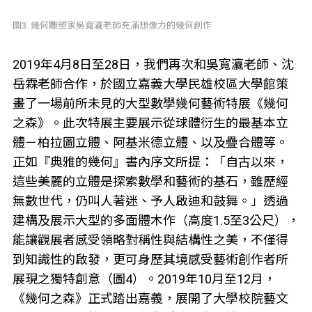
圖3. 幾何雕塑家吳寬瀛老師充滿想像力的幾何創作
2019年4月8日至28日，我們再次和吳寬瀛老師、沈
岳霖老師合作，於國立嘉義大學民雄校區大學館策
畫了一場前所未見的大型數學幾何藝術特展《幾何
之森》。此次特展主要展示從球體衍生的最基本立
體－柏拉圖立體、阿基米德立體、以及疊合體等。
正如『典雅的幾何』書內序文所提：「自古以來，
這些美麗的立體是探索數學和藝術的基石，雖歷經
無數世代，仍叫人著迷、予人啟迪和鼓舞。」透過
建構及展示大型的多面體木作（高度1.5至3公尺），
能讓觀展者感受領略對稱性與結構性之美，不僅得
到知識性的啟發，更可身歷其境感受藝術創作者所
展現之獨特創意（圖4）。2019年10月至12月，
《幾何之森》正式踏出嘉義，展開了大學校院藝文