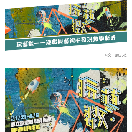
圖文／嚴志弘