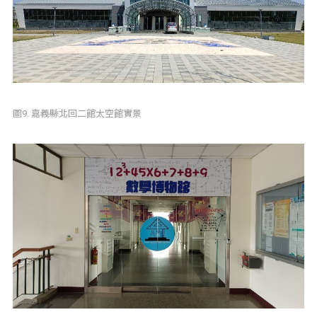
圖9. 嘉義縣北回二館太空館實景